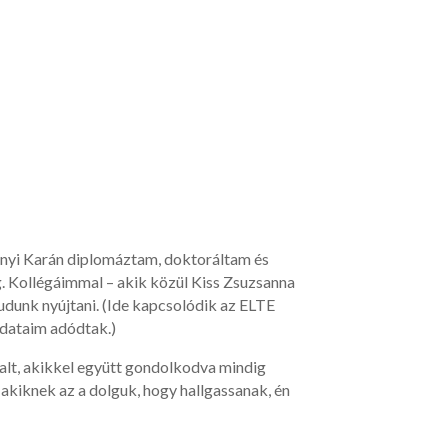
ányi Karán diplomáztam, doktoráltam és
. Kollégáimmal – akik közül Kiss Zsuzsanna
 tudunk nyújtani. (Ide kapcsolódik az ELTE
adataim adódtak.)
alt, akikkel együtt gondolkodva mindig
akiknek az a dolguk, hogy hallgassanak, én