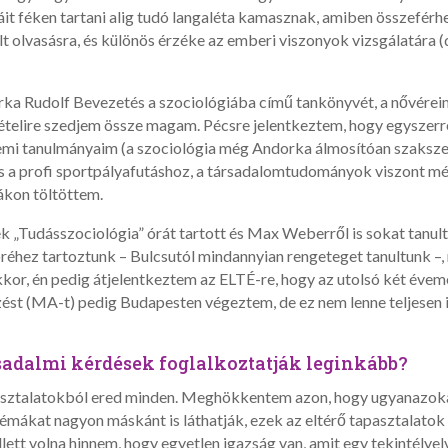
giáit féken tartani alig tudó langaléta kamasznak, amiben összefé
ült olvasásra, és különös érzéke az emberi viszonyok vizsgálatára
rka Rudolf Bevezetés a szociológiába című tankönyvét, a nővérei
elvételire szedjem össze magam. Pécsre jelentkeztem, hogy egyszerr
emi tanulmányaim (a szociológia még Andorka álmosítóan szakszer
us a profi sportpályafutáshoz, a társadalomtudományok viszont m
ákon töltöttem.
 „Tudásszociológia” órát tartott és Max Weberről is sokat tanultu
réhez tartoztunk – Bulcsutól mindannyian rengeteget tanultunk –,
kkor, én pedig átjelentkeztem az ELTÉ-re, hogy az utolsó két éve
ést (MA-t) pedig Budapesten végeztem, de ez nem lenne teljesen i
sadalmi kérdések foglalkoztatják leginkább?
sztalatokból ered minden. Meghökkentem azon, hogy ugyanazoka
lémákat nagyon máskánt is láthatják, ezek az eltérő tapasztala
lett volna hinnem, hogy egyetlen igazság van, amit egy tekintélyel