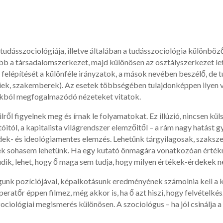
ásszociológiája, illetve általában a tudásszociológia különböző
őbb a társadalomszerkezet, majd különösen az osztályszerkezet le
 felépítését a különféle irányzatok, a mások nevében beszélő, de t
égiek, szakemberek). Az esetek többségében tulajdonképpen ilyen 
kból megfogalmazódó nézeteket vitatok.
ől figyelnek meg és írnak le folyamatokat. Ez illúzió, nincsen kül
óitól, a kapitalista világrendszer elemzőitől – a rám nagy hatást
rdek- és ideológiamentes elemzés. Lehetünk tárgyilagosak, szaksze
ek sohasem lehetünk. Ha egy kutató önmagára vonatkozóan értékm
ik, lehet, hogy ő maga sem tudja, hogy milyen értékek-érdekek n
gunk pozíciójával, képalkotásunk eredményének számolnia kell a 
operatőr éppen filmez, még akkor is, ha ő azt hiszi, hogy felvétel
zociológiai megismerés különösen. A szociológus – ha jól csinálja