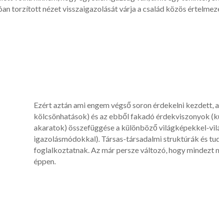
an torzított nézet visszaigazolását várja a család közös értelmez
Ezért aztán ami engem végső soron érdekelni kezdett, 
kölcsönhatások) és az ebből fakadó érdekviszonyok (k
akaratok) összefüggése a különböző világképekkel-vil
igazolásmódokkal). Társas-társadalmi struktúrák és tu
foglalkoztatnak. Az már persze változó, hogy mindezt
éppen.