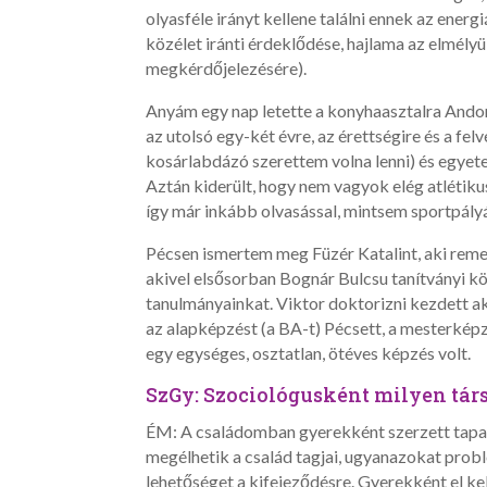
olyasféle irányt kellene találni ennek az ener
közélet iránti érdeklődése, hajlama az elmély
megkérdőjelezésére).
Anyám egy nap letette a konyhaasztalra Ando
az utolsó egy-két évre, az érettségire és a f
kosárlabdázó szerettem volna lenni) és egyet
Aztán kiderült, hogy nem vagyok elég atlétik
így már inkább olvasással, mintsem sportpály
Pécsen ismertem meg Füzér Katalint, aki remek
akivel elsősorban Bognár Bulcsu tanítványi kö
tanulmányainkat. Viktor doktorizni kezdett a
az alapképzést (a BA-t) Pécsett, a mesterképz
egy egységes, osztatlan, ötéves képzés volt.
SzGy: Szociológusként milyen tár
ÉM: A családomban gyerekként szerzett tapa
megélhetik a család tagjai, ugyanazokat prob
lehetőséget a kifejeződésre. Gyerekként el kel