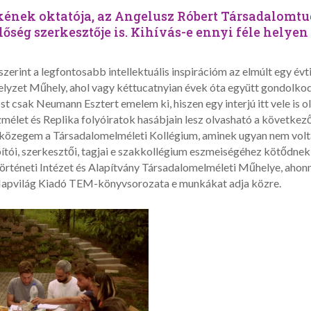
ékének oktatója, az Angelusz Róbert Társadalom
őség szerkesztője is. Kihívás-e ennyi féle helyen é
 szerint a legfontosabb intellektuális inspirációm az elmúlt egy é
yzet Műhely, ahol vagy kéttucatnyian évek óta együtt gondolkodu
t csak Neumann Esztert emelem ki, hiszen egy interjú itt vele is 
mélet és Replika folyóiratok hasábjain lesz olvasható a követke
s közegem a Társadalomelméleti Kollégium, aminek ugyan nem volta
ói, szerkesztői, tagjai e szakkollégium eszmeiségéhez kötődnek, 
katörténeti Intézet és Alapítvány Társadalomelméleti Műhelye, ah
a Napvilág Kiadó TEM-könyvsorozata e munkákat adja közre.