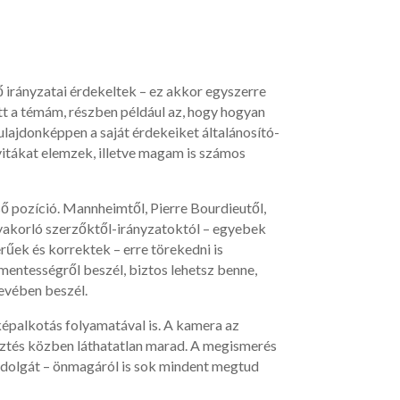
 irányzatai érdekeltek – ez akkor egyszerre
tt a témám, részben például az, hogy hogyan
ulajdonképpen a saját érdekeiket általánosító-
vitákat elemzek, illetve magam is számos
ső pozíció. Mannheimtől, Pierre Bourdieutől,
 gyakorló szerzőktől-irányzatoktól – egyebek
rűek és korrektek – erre törekedni is
entességről beszél, biztos lehetsz benne,
evében beszél.
képalkotás folyamatával is. A kamera az
késztés közben láthatatlan marad. A megismerés
 a dolgát – önmagáról is sok mindent megtud