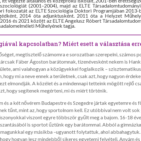
itt végezte általános és középfokú iskoláit, 2001-ben érettségize
zociológiát (2001–2004), majd az ELTE Társadalomtudományi K
ori fokozatát az ELTE Szociológia Doktori Programjában 2013-
egédként, 2014 óta adjunktusként. 2011 óta a Helyzet Műhel
, 2016 és 2021 között az ELTE Angelusz Róbert Társadalomtudomá
ársadalomelméleti Műhelyének tagja.
giával kapcsolatban? Miért esett a választása err
séget, megtisztelő számomra e sorozatban szerepelni, számos p
árcsak Fáber Ágoston barátomnak, tizenévesként nekem is Hanki
erülete, ami valahogyan a közügyekkel foglalkozik – szisztematiku
 hogy mi a neve ennek a területnek, csak azt, hogy nagyon érdek
t elmondják. A közélet és a mindennapi tetteink mögött rejlő cs
zt, hogy segítenek megérteni, mi és miért történik.
im és a két nővérem Budapestre és Szegedre jártak egyetemre és fő
nek tűnt, mint az, hogy sportolnom kell. Ez utóbbival nem volt so
élyviszonyokkal viszont egyre többször gyűlt meg a bajom. 16-18 é
sszantásából is sportot űztünk egy barátommal. Abból a gimnáziu
k magunkkal egy másikba –ugyanott folytattuk, ahol abbahagytuk.
, hogy hogyan lesz mindebből sikeres egyetemi felvételi. Anyám és 