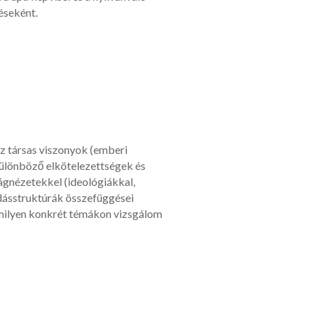
éseként.
az társas viszonyok (emberi
ülönböző elkötelezettségek és
ágnézetekkel (ideológiákkal,
dásstruktúrák összefüggései
 milyen konkrét témákon vizsgálom