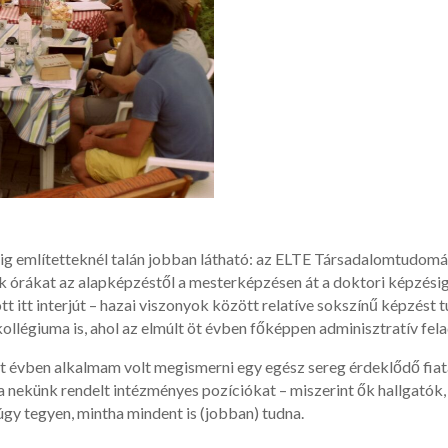
ig említetteknél talán jobban látható: az ELTE Társadalomtudom
 órákat az alapképzéstől a mesterképzésen át a doktori képzésig
ott itt interjút – hazai viszonyok között relatíve sokszínű képzést
légiuma is, ahol az elmúlt öt évben főképpen adminisztratív fel
ét évben alkalmam volt megismerni egy egész sereg érdeklődő fiat
nekünk rendelt intézményes pozíciókat – miszerint ők hallgatók, 
úgy tegyen, mintha mindent is (jobban) tudna.