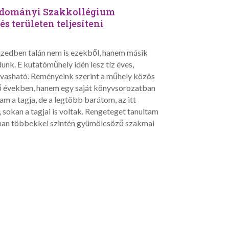
tudományi Szakkollégium
s területen teljesíteni
vtizedben talán nem is ezekből, hanem másik
nk. E kutatóműhely idén lesz tíz éves,
olvasható. Reményeink szerint a műhely közös
ző években, hanem egy saját könyvsorozatban
m a tagja, de a legtöbb barátom, az itt
sokan a tagjai is voltak. Rengeteget tanultam
onnan többekkel szintén gyümölcsöző szakmai