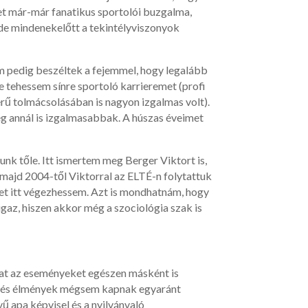
rhet már-már fanatikus sportolói buzgalma,
 (de mindenekelőtt a tekintélyviszonyok
m pedig beszéltek a fejemmel, hogy legalább
e tehessem sínre sportoló karrieremet (profi
ű tolmácsolásában is nagyon izgalmas volt).
ég annál is izgalmasabbak. A húszas éveimet
nk tőle. Itt ismertem meg Berger Viktort is,
 majd 2004-től Viktorral az ELTÉ-n folytattuk
met itt végezhessem. Azt is mondhatnám, hogy
gaz, hiszen akkor még a szociológia szak is
t az eseményeket egészen másként is
tok és élmények mégsem kapnak egyaránt
vű apa képvisel és a nyilvánvaló