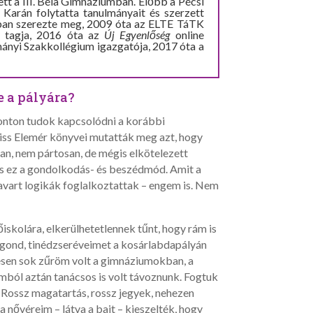
tt a III. Béla Gimnáziumban. Előbb a Pécsi
arán folytatta tanulmányait és szerzett
ban szerezte meg, 2009 óta az ELTE TáTK
y tagja, 2016 óta az
Új Egyenlőség
online
nyi Szakkollégium igazgatója, 2017 óta a
e a pályára?
onton tudok kapcsolódni a korábbi
ss Elemér könyvei mutatták meg azt, hogy
san, nem pártosan, de mégis elkötelezett
es ez a gondolkodás- és beszédmód. Amit a
avart logikák foglalkoztattak – engem is. Nem
iskolára, elkerülhetetlennek tűnt, hogy rám is
k gond, tinédzseréveimet a kosárlabdapályán
vesen sok zűröm volt a gimnáziumokban, a
mból aztán tanácsos is volt távoznunk. Fogtuk
 Rossz magatartás, rossz jegyek, nehezen
a nővéreim – látva a bajt – kieszelték, hogy