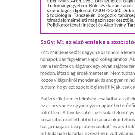
Éber Márk Áron 1981-ben született Baján, 
Tudományegyetem Bölcsészkarán tanult s
szociológus diplomát (2004–2006). Dokt
Szociológia Tanszékén dolgozik tanárs
társadalomelméleti magazin szerkesztője
Politikatörténeti Intézet és Alapítvány T
SzGy: Mi az első emléke a szocioló
ÉM: Mindenekelőtt nagyon köszönöm a lehető
hónapokban figyelmet kapó kollégáimhoz. Ak
van a felnőttek világának egy olyan sajátos t
módon, látszólag érdekmentesen. Nem tudtam,
közös világunkról mondanak és ahogyan mindez
tudtam, hogy ezt szociológiának hívják, csak a
Baján születtem értelmiségi családba, a szüle
ez a sors vár. Ez ugyanolyan magától értetődő
töltöttem. A tanulással és az iskolai tekint
kosárlabda mellett abból a tanárainkat felbo
hát „a magatartási problémáinkat” és átvittü
artikulálható lázadás. Szóval nem volt világos