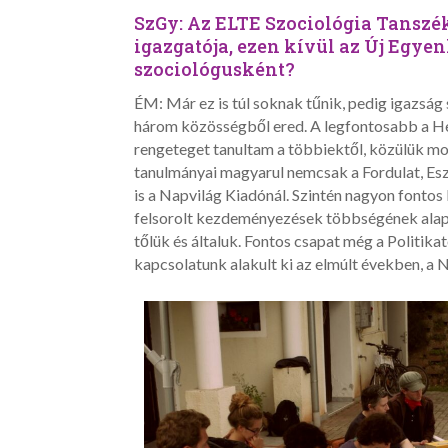
SzGy: Az ELTE Szociológia Tansz
igazgatója, ezen kívül az Új Egyenl
szociológusként?
ÉM: Már ez is túl soknak tűnik, pedig igazság
három közösségből ered. A legfontosabb a Hel
rengeteget tanultam a többiektől, közülük mos
tanulmányai magyarul nemcsak a Fordulat, Esz
is a Napvilág Kiadónál. Szintén nagyon fonto
felsorolt kezdeményezések többségének alapít
tőlük és általuk. Fontos csapat még a Politi
kapcsolatunk alakult ki az elmúlt években, 