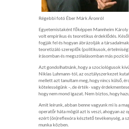
Régebbi fotó Éber Márk Áronról
Egyetemistaként főképpen Mannheim Károly tud
volt empirikus és teoretikus érdeklődés. Kés
fogják fel és hogyan ábrázolják a társadalmak
teoretizáló szereplők (politikusok, értelmis
írásomban és megszólalásomban más pozíció
Azt gondolhatnánk, hogy a szociológusok kívülr
Niklas Luhmann-tól, az osztályszerkezet kutat
mellett azt tanultam meg, hogy nincs külső, é
kötelességünk –, de érték- vagy érdekmentes
hogy nem mond igazat. Nem biztos, hogy hazud
Amit leírunk, abban benne vagyunk mi is a ma
operatőr háta mögül azt is veszi, ahogyan az 
ezért (ön)reflexóra késztető tevékenység, a s
munka közben.