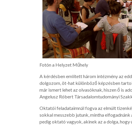
Fotón a Helyzet Műhely
A kérdésben említett három intézmény az edd
dolgozom, öt-hat különböző képzésben tartok
már ismert lehet az olvasóknak, hiszen ő is ad
Angelusz Róbert Társadalomtudományi Szakkol
Oktatói feladataimnál fogva az elmúlt tizenk
sokkal messzebb jutunk, mintha elfogadnánk a 
pedig oktató vagyok, akinek az a dolga, hogy 