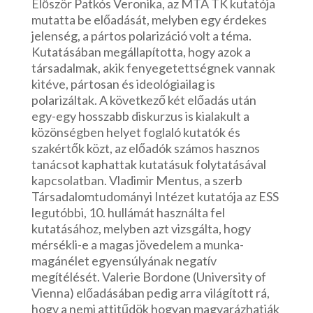
Először Patkós Veronika, az MTA TK kutatója
mutatta be előadását, melyben egy érdekes
jelenség, a pártos polarizáció volt a téma.
Kutatásában megállapította, hogy azok a
társadalmak, akik fenyegetettségnek vannak
kitéve, pártosan és ideológiailag is
polarizáltak. A következő két előadás után
egy-egy hosszabb diskurzus is kialakult a
közönségben helyet foglaló kutatók és
szakértők közt, az előadók számos hasznos
tanácsot kaphattak kutatásuk folytatásával
kapcsolatban. Vladimir Mentus, a szerb
Társadalomtudományi Intézet kutatója az ESS
legutóbbi, 10. hullámát használta fel
kutatásához, melyben azt vizsgálta, hogy
mérsékli-e a magas jövedelem a munka-
magánélet egyensúlyának negatív
megítélését. Valerie Bordone (University of
Vienna) előadásában pedig arra világított rá,
hogy a nemi attitűdök hogyan magyarázhatják