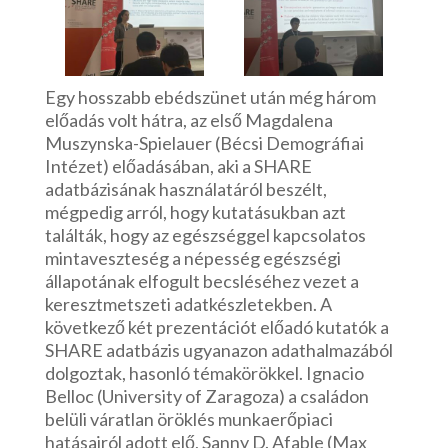
Egy hosszabb ebédszünet után még három
előadás volt hátra, az első Magdalena
Muszynska-Spielauer (Bécsi Demográfiai
Intézet) előadásában, aki a SHARE
adatbázisának használatáról beszélt,
mégpedig arról, hogy kutatásukban azt
találták, hogy az egészséggel kapcsolatos
mintaveszteség a népesség egészségi
állapotának elfogult becsléséhez vezet a
keresztmetszeti adatkészletekben. A
következő két prezentációt előadó kutatók a
SHARE adatbázis ugyanazon adathalmazából
dolgoztak, hasonló témakörökkel. Ignacio
Belloc (University of Zaragoza) a családon
belüli váratlan öröklés munkaerőpiaci
hatásairól adott elő, Sanny D. Afable (Max