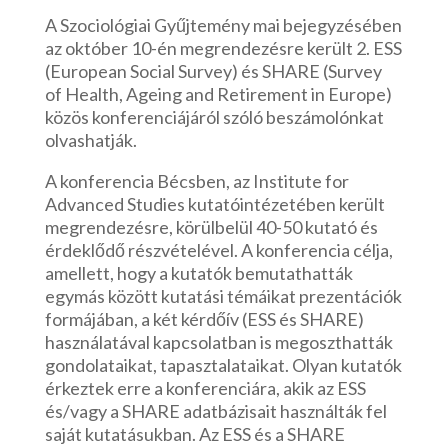
A Szociológiai Gyűjtemény mai bejegyzésében
az október 10-én megrendezésre került 2. ESS
(European Social Survey) és SHARE (Survey
of Health, Ageing and Retirement in Europe)
közös konferenciájáról szóló beszámolónkat
olvashatják.
A konferencia Bécsben, az Institute for
Advanced Studies kutatóintézetében került
megrendezésre, körülbelül 40-50 kutató és
érdeklődő részvételével. A konferencia célja,
amellett, hogy a kutatók bemutathatták
egymás között kutatási témáikat prezentációk
formájában, a két kérdőív (ESS és SHARE)
használatával kapcsolatban is megoszthatták
gondolataikat, tapasztalataikat. Olyan kutatók
érkeztek erre a konferenciára, akik az ESS
és/vagy a SHARE adatbázisait használták fel
saját kutatásukban. Az ESS és a SHARE