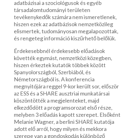
adatbázisai a szociológusok és egyéb
társadalomtudományi területen
tevékenykedők számára nem ismeretlenek,
hiszen ezek az adatbázisok nemzetközileg
elismertek, tudományosan megalapozottak,
és rengeteg információ kiszűrhető belőlük.
Érdekesebbnél érdekesebb előadások
követték egymást, nemzetközi közegben,
hiszen érkeztek kutatók többek között
Spanyolországból, Szerbiából, és
Németországból is. A konferencia
megnyitójára reggel 9-kor került sor, először
az ESS és a SHARE ausztriai munkatársai
köszöntötték a megjelenteket, majd
elkezdődött a programsorozat első része,
melyben 3 előadás kapott szerepet. Elsőként
Melanie Wagner, a berlini SHARE kutatója
adott elő arról, hogy milyen és mekkora
szerepe van a gondoskodás különböző