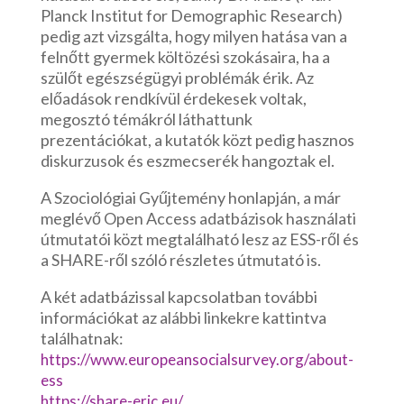
Planck Institut for Demographic Research)
pedig azt vizsgálta, hogy milyen hatása van a
felnőtt gyermek költözési szokásaira, ha a
szülőt egészségügyi problémák érik. Az
előadások rendkívül érdekesek voltak,
megosztó témákról láthattunk
prezentációkat, a kutatók közt pedig hasznos
diskurzusok és eszmecserék hangoztak el.
A Szociológiai Gyűjtemény honlapján, a már
meglévő Open Access adatbázisok használati
útmutatói közt megtalálható lesz az ESS-ről és
a SHARE-ről szóló részletes útmutató is.
A két adatbázissal kapcsolatban további
információkat az alábbi linkekre kattintva
találhatnak:
https://www.europeansocialsurvey.org/about-
ess
https://share-eric.eu/