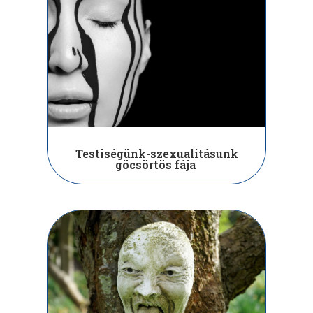
Testiségünk-szexualitásunk
göcsörtös fája