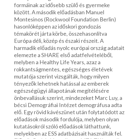
formáinak az idősebb szülő és gyermeke
között. A második előadásban Manuel
Montesinos (Rockwool Foundation Berlin)
hasonlóképpen az időskori gondozás
témakörét járta körbe, összehasonlítva
Európa déli, közép és északi részeit. A
harmadik előadás nyolc európai ország adatait
elemezte a SHARE első adatfelvételéből,
melyben a Healthy Life Years, azaz a
rokkantságmentes, egészséges életévek
mutatója szerint vizsgálták, hogy milyen
tényezők lehetnek hatással az emberek
egészségügyi állapotának megítélésére
önbevallásuk szerint, mindezeket Marc Luy, a
bécsi Demográfiai Intézet demográfusa adta
elő. Egy rövid kávészünet után folytatódott az
előadások második fordulója, melyben olyan
kutatásokról szóló előadások láthattunk,
melyekben az ESS adatbázisait használták fel.