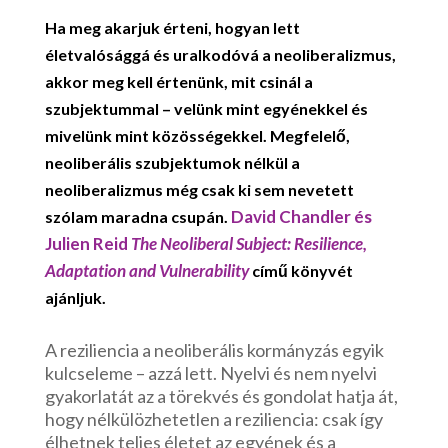
Ha meg akarjuk érteni, hogyan lett
életvalósággá és uralkodóvá a neoliberalizmus,
akkor meg kell értenünk, mit csinál a
szubjektummal – velünk mint egyénekkel és
mivelünk mint közösségekkel. Megfelelő,
neoliberális szubjektumok nélkül a
neoliberalizmus még csak ki sem nevetett
David Chandler és
szólam maradna csupán.
Julien Reid
The Neoliberal Subject: Resilience,
Adaptation and Vulnerability
című könyvét
ajánljuk.
A reziliencia a neoliberális kormányzás egyik
kulcseleme – azzá lett. Nyelvi és nem nyelvi
gyakorlatát az a törekvés és gondolat hatja át,
hogy nélkülözhetetlen a reziliencia: csak így
élhetnek teljes életet az egyének és a