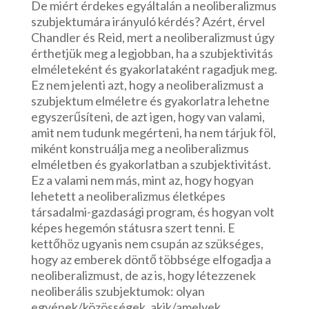
De miért érdekes egyáltalán a neoliberalizmus
szubjektumára irányuló kérdés? Azért, érvel
Chandler és Reid, mert a neoliberalizmust úgy
érthetjük meg a legjobban, ha a szubjektivitás
elméleteként és gyakorlataként ragadjuk meg.
Ez nem jelenti azt, hogy a neoliberalizmust a
szubjektum elméletre és gyakorlatra lehetne
egyszerűsíteni, de azt igen, hogy van valami,
amit nem tudunk megérteni, ha nem tárjuk föl,
miként konstruálja meg a neoliberalizmus
elméletben és gyakorlatban a szubjektivitást.
Ez a valami nem más, mint az, hogy hogyan
lehetett a neoliberalizmus életképes
társadalmi-gazdasági program, és hogyan volt
képes hegemón státusra szert tenni. E
kettőhöz ugyanis nem csupán az szükséges,
hogy az emberek döntő többsége elfogadja a
neoliberalizmust, de az is, hogy létezzenek
neoliberális szubjektumok: olyan
egyének/közösségek, akik/amelyek