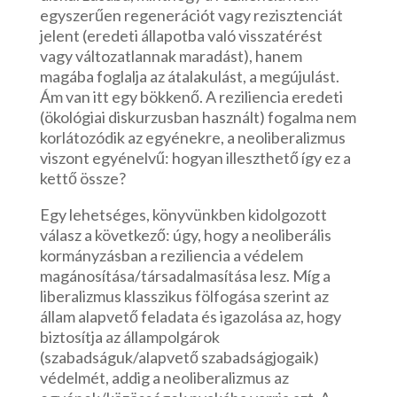
egyszerűen regenerációt vagy rezisztenciát
jelent (eredeti állapotba való visszatérést
vagy változatlannak maradást), hanem
magába foglalja az átalakulást, a megújulást.
Ám van itt egy bökkenő. A reziliencia eredeti
(ökológiai diskurzusban használt) fogalma nem
korlátozódik az egyénekre, a neoliberalizmus
viszont egyénelvű: hogyan illeszthető így ez a
kettő össze?
Egy lehetséges, könyvünkben kidolgozott
válasz a következő: úgy, hogy a neoliberális
kormányzásban a reziliencia a védelem
magánosítása/társadalmasítása lesz. Míg a
liberalizmus klasszikus fölfogása szerint az
állam alapvető feladata és igazolása az, hogy
biztosítja az állampolgárok
(szabadságuk/alapvető szabadságjogaik)
védelmét, addig a neoliberalizmus az