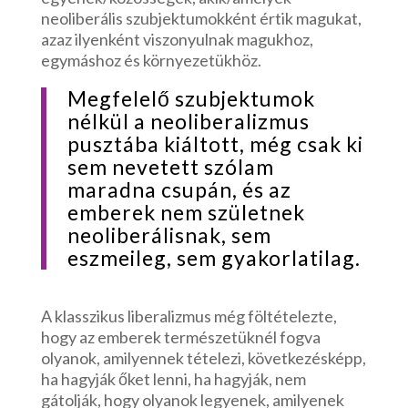
neoliberális szubjektumokként értik magukat,
azaz ilyenként viszonyulnak magukhoz,
egymáshoz és környezetükhöz.
Megfelelő szubjektumok
nélkül a neoliberalizmus
pusztába kiáltott, még csak ki
sem nevetett szólam
maradna csupán, és az
emberek nem születnek
neoliberálisnak, sem
eszmeileg, sem gyakorlatilag.
A klasszikus liberalizmus még föltételezte,
hogy az emberek természetüknél fogva
olyanok, amilyennek tételezi, következésképp,
ha hagyják őket lenni, ha hagyják, nem
gátolják, hogy olyanok legyenek, amilyenek