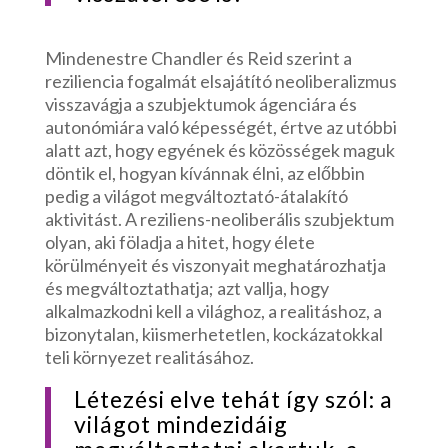
Mindenestre Chandler és Reid szerint a
reziliencia fogalmát elsajátító neoliberalizmus
visszavágja a szubjektumok ágenciára és
autonómiára való képességét, értve az utóbbi
alatt azt, hogy egyének és közösségek maguk
döntik el, hogyan kívánnak élni, az előbbin
pedig a világot megváltoztató-átalakító
aktivitást. A reziliens-neoliberális szubjektum
olyan, aki föladja a hitet, hogy élete
körülményeit és viszonyait meghatározhatja
és megváltoztathatja; azt vallja, hogy
alkalmazkodni kell a világhoz, a realitáshoz, a
bizonytalan, kiismerhetetlen, kockázatokkal
teli környezet realitásához.
Létezési elve tehát így szól: a
világot mindezidáig