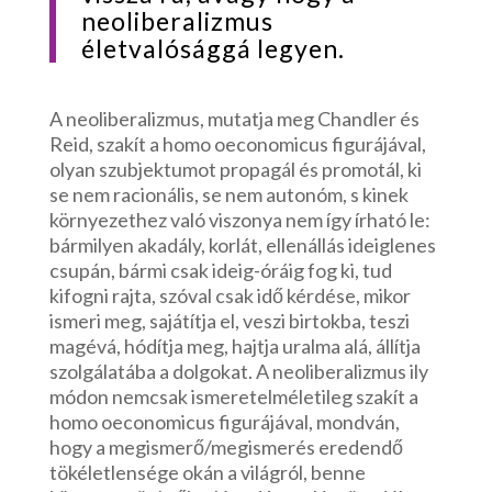
neoliberalizmus
életvalósággá legyen.
A neoliberalizmus, mutatja meg Chandler és
Reid, szakít a homo oeconomicus figurájával,
olyan szubjektumot propagál és promotál, ki
se nem racionális, se nem autonóm, s kinek
környezethez való viszonya nem így írható le:
bármilyen akadály, korlát, ellenállás ideiglenes
csupán, bármi csak ideig-óráig fog ki, tud
kifogni rajta, szóval csak idő kérdése, mikor
ismeri meg, sajátítja el, veszi birtokba, teszi
magévá, hódítja meg, hajtja uralma alá, állítja
szolgálatába a dolgokat. A neoliberalizmus ily
módon nemcsak ismeretelméletileg szakít a
homo oeconomicus figurájával, mondván,
hogy a megismerő/megismerés eredendő
tökéletlensége okán a világról, benne