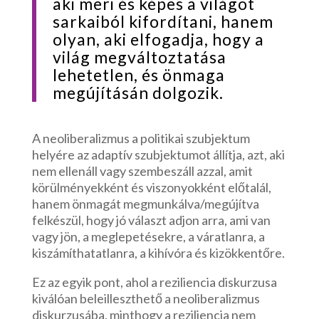
aki meri és képes a világot
sarkaiból kifordítani, hanem
olyan, aki elfogadja, hogy a
világ megváltoztatása
lehetetlen, és önmaga
megújításán dolgozik.
A neoliberalizmus a politikai szubjektum
helyére az adaptív szubjektumot állítja, azt, aki
nem ellenáll vagy szembeszáll azzal, amit
körülményekként és viszonyokként előtalál,
hanem önmagát megmunkálva/megújítva
felkészül, hogy jó választ adjon arra, ami van
vagy jön, a meglepetésekre, a váratlanra, a
kiszámíthatatlanra, a kihívóra és kizökkentőre.
Ez az egyik pont, ahol a reziliencia diskurzusa
kiválóan beleilleszthető a neoliberalizmus
diskurzusába, minthogy a reziliencia nem