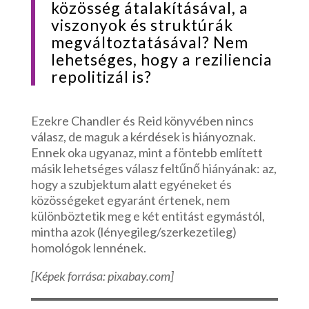
közösség átalakításával, a
viszonyok és struktúrák
megváltoztatásával? Nem
lehetséges, hogy a reziliencia
repolitizál is?
Ezekre Chandler és Reid könyvében nincs
válasz, de maguk a kérdések is hiányoznak.
Ennek oka ugyanaz, mint a föntebb említett
másik lehetséges válasz feltűnő hiányának: az,
hogy a szubjektum alatt egyéneket és
közösségeket egyaránt értenek, nem
különböztetik meg e két entitást egymástól,
mintha azok (lényegileg/szerkezetileg)
homológok lennének.
[Képek forrása: pixabay.com]