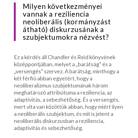
Milyen következményei
vannak a reziliencia
neoliberális (kormányzást
átható) diskurzusának a
szubjektumokra nézvést?
Ez a kérdés áll Chandler és Reid könyvének
középpontjában, melyet a „barátság” és a
„versengés” szervez. A barátság, minthogy a
két férfiú abban egyetért, hogy a
neoliberalizmus szubjektumának három
meghatározó attribútuma a reziliencia, az
adaptivitás, a sebezhetőség. És a versengés,
mert vita van közöttük abban, hogy miért ilyen
a neoliberális szubjektum, és mit is jelent a
neoliberális diskurzusban a reziliencia,
adaptivitás és sebezhetőség.