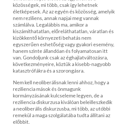
közösségek, mi több, csak így lehetnek
életképesek. Az az egyén és közösség, amelyik
nem reziliens, annak napjai meg vannak
számlálva. Legalábbis ma, amikor a
kiszámíthatatlan, előreláthatatlan, váratlan és
kizökkentő környezeti behatás nem
egyszerűen eshetőség vagy gyakori esemény,
hanem szinte állandóan és folyamatosan itt
van. Gondoljunk csak az éghajlatváltozásra,
következményeire, köztük a kisebb-nagyobb
katasztrófákra és a szorongásra.
Nem kell neoliberálisnak lenni ahhoz, hogy a
reziliencia mások és önmagunk
kormányzásának kulcseleme legyen, de a
reziliencia diskurzusa kiválóan beleilleszkedik
a neoliberális diskurzusba, mi több, az utóbbi
remekül a maga szolgálatába tudta állítani az
előbbit.