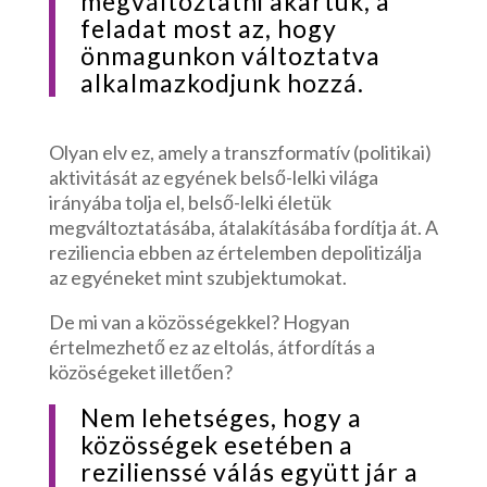
megváltoztatni akartuk, a
feladat most az, hogy
önmagunkon változtatva
alkalmazkodjunk hozzá.
Olyan elv ez, amely a transzformatív (politikai)
aktivitását az egyének belső-lelki világa
irányába tolja el, belső-lelki életük
megváltoztatásába, átalakításába fordítja át. A
reziliencia ebben az értelemben depolitizálja
az egyéneket mint szubjektumokat.
De mi van a közösségekkel? Hogyan
értelmezhető ez az eltolás, átfordítás a
közöségeket illetően?
Nem lehetséges, hogy a
közösségek esetében a
rezilienssé válás együtt jár a