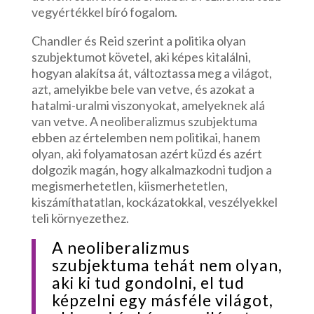
vegyértékkel bíró fogalom.
Chandler és Reid szerint a politika olyan
szubjektumot követel, aki képes kitalálni,
hogyan alakítsa át, változtassa meg a világot,
azt, amelyikbe bele van vetve, és azokat a
hatalmi-uralmi viszonyokat, amelyeknek alá
van vetve. A neoliberalizmus szubjektuma
ebben az értelemben nem politikai, hanem
olyan, aki folyamatosan azért küzd és azért
dolgozik magán, hogy alkalmazkodni tudjon a
megismerhetetlen, kiismerhetetlen,
kiszámíthatatlan, kockázatokkal, veszélyekkel
teli környezethez.
A neoliberalizmus
szubjektuma tehát nem olyan,
aki ki tud gondolni, el tud
képzelni egy másféle világot,