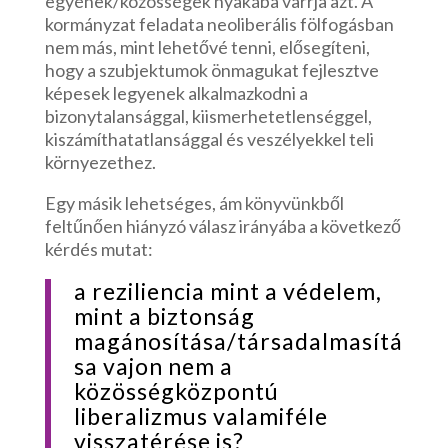
egyének/közösségek nyakába varrja azt. A
kormányzat feladata neoliberális fölfogásban
nem más, mint lehetővé tenni, elősegíteni,
hogy a szubjektumok önmagukat fejlesztve
képesek legyenek alkalmazkodni a
bizonytalansággal, kiismerhetetlenséggel,
kiszámíthatatlansággal és veszélyekkel teli
környezethez.
Egy másik lehetséges, ám könyvünkből
feltűnően hiányzó válasz irányába a következő
kérdés mutat:
a reziliencia mint a védelem,
mint a biztonság
magánosítása/társadalmasítá
sa vajon nem a
közösségközpontú
liberalizmus valamiféle
visszatérése is?