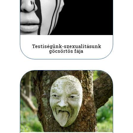
Testiségünk-szexualitásunk
göcsörtös fája