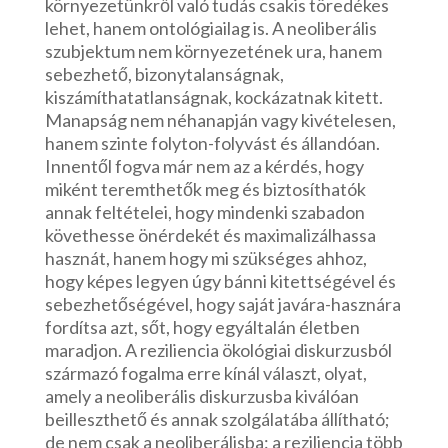
környezetünkről való tudás csakis töredékes
lehet, hanem ontológiailag is. A neoliberális
szubjektum nem környezetének ura, hanem
sebezhető, bizonytalanságnak,
kiszámíthatatlanságnak, kockázatnak kitett.
Manapság nem néhanapján vagy kivételesen,
hanem szinte folyton-folyvást és állandóan.
Innentől fogva már nem az a kérdés, hogy
miként teremthetők meg és biztosíthatók
annak feltételei, hogy mindenki szabadon
követhesse önérdekét és maximalizálhassa
hasznát, hanem hogy mi szükséges ahhoz,
hogy képes legyen úgy bánni kitettségével és
sebezhetőségével, hogy saját javára-hasznára
fordítsa azt, sőt, hogy egyáltalán életben
maradjon. A reziliencia ökológiai diskurzusból
származó fogalma erre kínál választ, olyat,
amely a neoliberális diskurzusba kiválóan
beilleszthető és annak szolgálatába állítható;
de nem csak a neoliberálisba: a reziliencia több