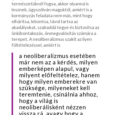
természetüknél fogva, akkor olyanná is
lesznek, úgyszólván maguktól, amiért is a
kormányzás feladata nem más, mint hogy
elhárítsa, lebontsa, távol tartsa az
akadályokat, szabaddá tegye és biztosítsa az
önkibontakozás, önmegvalósítás számára a
terepet. A neoliberalizmus szakít az ilyen
föltételezéssel, amiért is
a neoliberalizmus esetében
már nem az a kérdés, milyen
emberképen alapul, vagy
milyent előfeltételez, hanem
hogy milyen emberekre van
szüksége, milyeneket kell
teremtenie, csinálnia ahhoz,
hogy a világ is
neoliberálisként nézzen
vissza rá, avagy hogy a