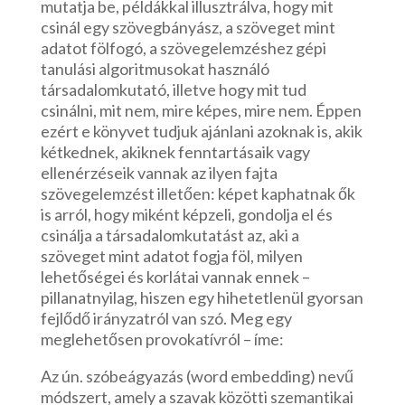
mutatja be, példákkal illusztrálva, hogy mit
csinál egy szövegbányász, a szöveget mint
adatot fölfogó, a szövegelemzéshez gépi
tanulási algoritmusokat használó
társadalomkutató, illetve hogy mit tud
csinálni, mit nem, mire képes, mire nem. Éppen
ezért e könyvet tudjuk ajánlani azoknak is, akik
kétkednek, akiknek fenntartásaik vagy
ellenérzéseik vannak az ilyen fajta
szövegelemzést illetően: képet kaphatnak ők
is arról, hogy miként képzeli, gondolja el és
csinálja a társadalomkutatást az, aki a
szöveget mint adatot fogja föl, milyen
lehetőségei és korlátai vannak ennek –
pillanatnyilag, hiszen egy hihetetlenül gyorsan
fejlődő irányzatról van szó. Meg egy
meglehetősen provokatívról – íme:
Az ún. szóbeágyazás (word embedding) nevű
módszert, amely a szavak közötti szemantikai