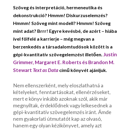
Szöveg és interpretáció, hermeneutika és
dekonstrukció? Hmmm! Diskurzuselemzés?
Hmmm! Szöveg mint modell? Hmmm! Szöveg
mint adat? Brrr! Egyre kevésbé, de azért – hiába
ível fölfelé a karrierje – még megvan a
berzenkedés a társadalomtudósok között is a
Justin
gépi-kvantitatív szövegelemzést illetően.
Grimmer, Margaret E. Roberts és Brandon M.
Stewart
Text as Data
című könyvét ajánljuk.
Nem ellenszerként, mely eloszlathatná a
kételyeket, fenntartásokat, ellenérzéseket,
mert e könyv inkább azoknak szól, akik már
megnyíltak, érdeklődnek vagy lelkesednek a
gépi-kvantitatív szövegelemzés iránt. Ámde
nem gyakorlati útmutatót kap az olvasó,
hanem egy olyan kézikönyvet, amely azt