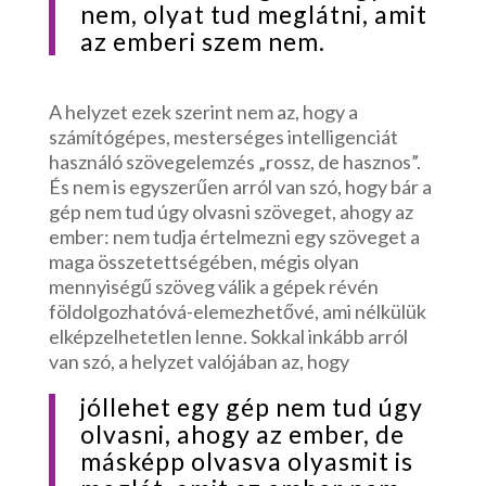
nem, olyat tud meglátni, amit
az emberi szem nem.
A helyzet ezek szerint nem az, hogy a
számítógépes, mesterséges intelligenciát
használó szövegelemzés „rossz, de hasznos”.
És nem is egyszerűen arról van szó, hogy bár a
gép nem tud úgy olvasni szöveget, ahogy az
ember: nem tudja értelmezni egy szöveget a
maga összetettségében, mégis olyan
mennyiségű szöveg válik a gépek révén
földolgozhatóvá-elemezhetővé, ami nélkülük
elképzelhetetlen lenne. Sokkal inkább arról
van szó, a helyzet valójában az, hogy
jóllehet egy gép nem tud úgy
olvasni, ahogy az ember, de
másképp olvasva olyasmit is