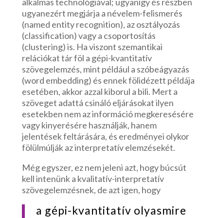
alkalmas technológiával; ugyanígy és részben
ugyanezért megjárja a névelem-felismerés
(named entity recognition), az osztályozás
(classification) vagy a csoportosítás
(clustering) is. Ha viszont szemantikai
relációkat tár föl a gépi-kvantitatív
szövegelemzés, mint például a szóbeágyazás
(word embedding) és ennek fölidézett példája
esetében, akkor azzal kiborul a bili. Mert a
szöveget adattá csináló eljárásokat ilyen
esetekben nem az információ megkeresésére
vagy kinyerésére használják, hanem
jelentések feltárására, és eredményei olykor
fölülmúlják az interpretatív elemzésekét.
Még egyszer, ez nem jeleni azt, hogy búcsút
kell intenünk a kvalitatív-interpretatív
szövegelemzésnek, de azt igen, hogy
a gépi-kvantitatív olyasmire