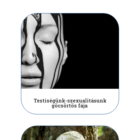
Testiségünk-szexualitásunk
göcsörtös fája