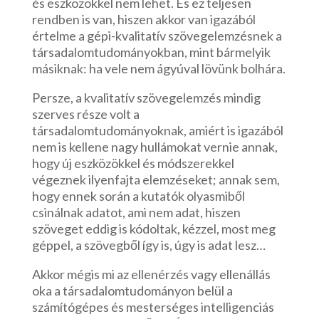
és eszközökkel nem lehet. És ez teljesen
rendben is van, hiszen akkor van igazából
értelme a gépi-kvalitatív szövegelemzésnek a
társadalomtudományokban, mint bármelyik
másiknak: ha vele nem ágyúval lövünk bolhára.
Persze, a kvalitatív szövegelemzés mindig
szerves része volt a
társadalomtudományoknak, amiért is igazából
nem is kellene nagy hullámokat vernie annak,
hogy új eszközökkel és módszerekkel
végeznek ilyenfajta elemzéseket; annak sem,
hogy ennek során a kutatók olyasmiből
csinálnak adatot, ami nem adat, hiszen
szöveget eddig is kódoltak, kézzel, most meg
géppel, a szövegből így is, úgy is adat lesz…
Akkor mégis mi az ellenérzés vagy ellenállás
oka a társadalomtudományon belül a
számítógépes és mesterséges intelligenciás