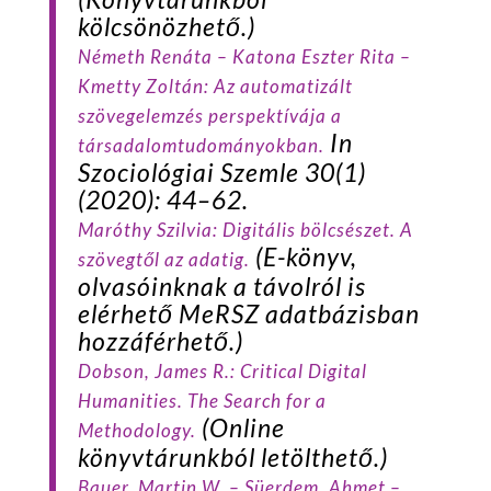
kölcsönözhető.)
Németh Renáta – Katona Eszter Rita –
Kmetty Zoltán:
Az automatizált
szövegelemzés perspektívája a
In
társadalomtudományokban.
Szociológiai Szemle
30(1)
(2020): 44–62.
Maróthy
Szilvia:
Digitális bölcsészet. A
(E-könyv,
szövegtől az adatig.
olvasóinknak a távolról is
elérhető MeRSZ adatbázisban
hozzáférhető.)
Dobson, James R.: Critical Digital
Humanities. The Search for a
(Online
Methodology.
könyvtárunkból letölthető.)
Bauer
, Martin W. –
Süerdem
, Ahmet –