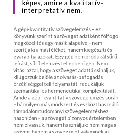
képes, amire a kvalitatív-
interpretatív nem.
A gépi-kvantitatív szövegelemzés – ez
könyvünk szerint a szöveget adatként fölfogó
megközelítés egy másik alapelve – nem
szorítja ki a másféléket, hanem kiegészíti és
gyarapítja azokat. Egy gép nem produkál sűrű
leírást, sűrű elemzést ellenben igen. Nem
vitás, azzal, hogy a szöveget adattá csináljuk,
kilúgozzuk belőle az olvasás-befogadás
érzékiséggel teli folyamatát, redukáljuk
szemantikai és hermeneutikai komplexitását.
Ámde a gépi-kvantitatív szövegelemzés során
– bármilyen más módszert és eszközt használó
társadalomtudományi szövegelemzéshez
hasonlóan – a szöveget bizonyos értelemben
nem olvassuk, hanem használjuk: nem maga a
szöveg, hanem a szöveg mint valaminek az