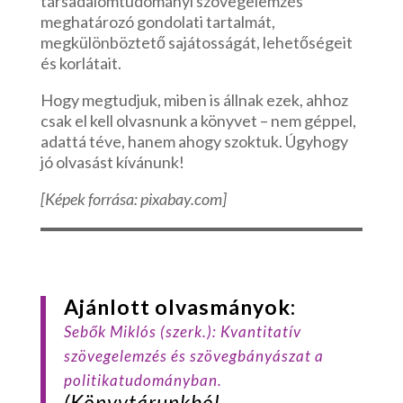
társadalomtudományi szövegelemzés
meghatározó gondolati tartalmát,
megkülönböztető sajátosságát, lehetőségeit
és korlátait.
Hogy megtudjuk, miben is állnak ezek, ahhoz
csak el kell olvasnunk a könyvet – nem géppel,
adattá téve, hanem ahogy szoktuk. Úgyhogy
jó olvasást kívánunk!
[Képek forrása: pixabay.com]
Ajánlott olvasmányok:
Sebők
Miklós
(szerk.): Kvantitatív
szövegelemzés és szövegbányászat a
politikatudományban.
(Könyvtárunkból