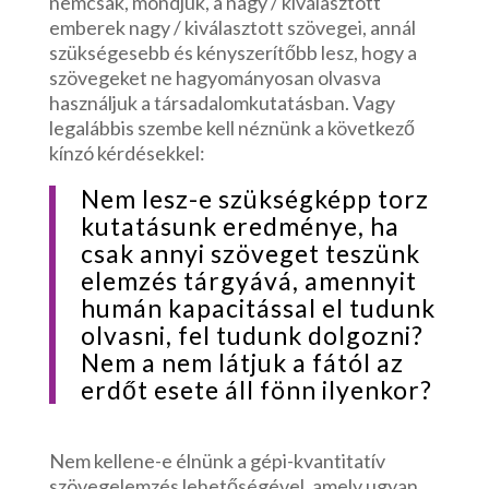
nemcsak, mondjuk, a nagy / kiválasztott
emberek nagy / kiválasztott szövegei, annál
szükségesebb és kényszerítőbb lesz, hogy a
szövegeket ne hagyományosan olvasva
használjuk a társadalomkutatásban. Vagy
legalábbis szembe kell néznünk a következő
kínzó kérdésekkel:
Nem lesz-e szükségképp torz
kutatásunk eredménye, ha
csak annyi szöveget teszünk
elemzés tárgyává, amennyit
humán kapacitással el tudunk
olvasni, fel tudunk dolgozni?
Nem a nem látjuk a fától az
erdőt esete áll fönn ilyenkor?
Nem kellene-e élnünk a gépi-kvantitatív
szövegelemzés lehetőségével, amely ugyan