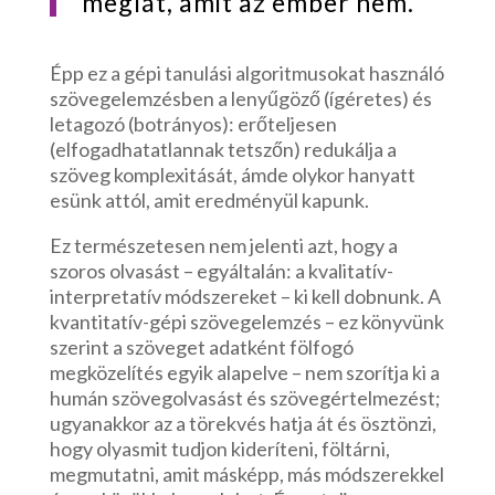
meglát, amit az ember nem.
Épp ez a gépi tanulási algoritmusokat használó
szövegelemzésben a lenyűgöző (ígéretes) és
letagozó (botrányos): erőteljesen
(elfogadhatatlannak tetszőn) redukálja a
szöveg komplexitását, ámde olykor hanyatt
esünk attól, amit eredményül kapunk.
Ez természetesen nem jelenti azt, hogy a
szoros olvasást – egyáltalán: a kvalitatív-
interpretatív módszereket – ki kell dobnunk. A
kvantitatív-gépi szövegelemzés – ez könyvünk
szerint a szöveget adatként fölfogó
megközelítés egyik alapelve – nem szorítja ki a
humán szövegolvasást és szövegértelmezést;
ugyanakkor az a törekvés hatja át és ösztönzi,
hogy olyasmit tudjon kideríteni, föltárni,
megmutatni, amit másképp, más módszerekkel