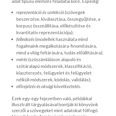
adat típusú elemzés feladatai köré. Éspedig:
reprezentáció és szelekció
(szövegek
beszerzése, kiválasztása, összegyűjtése, a
korpusz összeállítása, előkészítése és
kvantitatív reprezentációja);
felfedezés
(modellek használata mind
fogalmaink megalkotására-finomítására,
mind a világ feltárására, tudás előállítására);
mérés
(szószámláláson alapuló és
szótáralapú módszerek, klasszifikáció,
klaszterezés, felügyelet és felügyelet
nélküli módszerek, kódolás, validálás);
előrejelzés és oksági következtetés
.
Ezek egy-egy fejezetben való, példákkal
illusztrált tárgyalásával bontják ki könyvünk
szerzői a szövegeket mint adatokat fölfogó