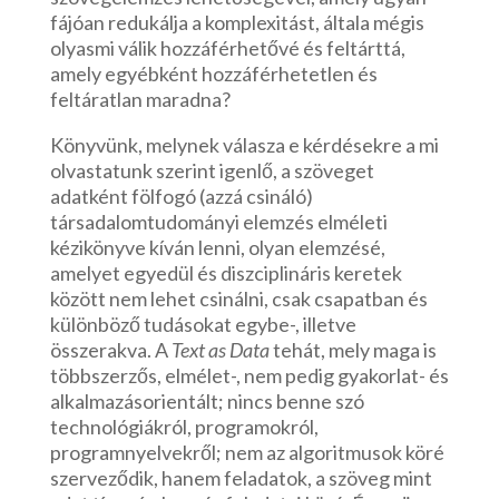
fájóan redukálja a komplexitást, általa mégis
olyasmi válik hozzáférhetővé és feltárttá,
amely egyébként hozzáférhetetlen és
feltáratlan maradna?
Könyvünk, melynek válasza e kérdésekre a mi
olvastatunk szerint igenlő, a szöveget
adatként fölfogó (azzá csináló)
társadalomtudományi elemzés elméleti
kézikönyve kíván lenni, olyan elemzésé,
amelyet egyedül és diszciplináris keretek
között nem lehet csinálni, csak csapatban és
különböző tudásokat egybe-, illetve
összerakva. A
Text as Data
tehát, mely maga is
többszerzős, elmélet-, nem pedig gyakorlat- és
alkalmazásorientált; nincs benne szó
technológiákról, programokról,
programnyelvekről; nem az algoritmusok köré
szerveződik, hanem feladatok, a szöveg mint