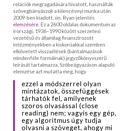
relációk megragadására hivatott, használták
szövegbányászok a kilencévnyi munka után
2009-ben kiadott, ún. Ryan-jelentés
. Ez a 2600 oldalas dokumentum az
elemzésére
írországi, 1936–1990 között szerzetesi
vezetésű és államilag finanszírozott
intézményekben a kiskorúakkal szemben
elkövetett visszaélések (bántalmazások
mindenféle formáinak) jegyzőkönyvszerű
leírását tartalmazza. Szóbeágyazáson alapuló
elemzése azt mutatta meg, hogy
ezzel a módszerrel olyan
mintázatok, összefüggések
tárhatók fel, amilyenek
szoros olvasással (close
reading) nem; vagyis egy gép,
egy algoritmus úgy tudja
olvasni a szöveget, ahogy mi