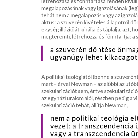
létrehozása és fönntartása renden kívüli
megalapozásának vagy igazolásának (legit
tehát nem a megalapozás vagy az igazolás 
aktus: a szuverén kivételes állapotról dön
egység illúzióját kínálja és táplálja, azt
megteremti, létrehozza és fönntartja: a
a szuverén döntése önmag
ugyanúgy lehet kikacagot
A politikai teológiától (benne a szuveré
mert – érvel Newman – az előbbi az utóbbi
szekularizációt sem, értve szekularizáció
az egyházi uralom alól, részben pedig a vi
szekularizáció tehát, állítja Newman,
nem a politikai teológia 
vezet: a transzcendencia ü
vagy a transzcendencia üre