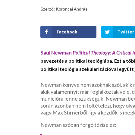
Szerző: Koroncai András
Facebook
Twitter
Saul Newman
Political Theology: A Critical
bevezetés a politikai teológiába. Ezt a tö
politikai teológia szekularizációval együtt 
Newman könyve nem azoknak szól, akik mo
akik valamennyit már foglalkoztak vele, d
munícióra lenne szükségük. Newman beve
során azonban nem föltételezi, hogy olvas
vagy Max Stirnerből, így a kezdők is megk
Newman szóban forgó tézise ez: