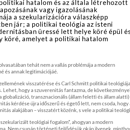
 politikai hatalom és az általa létrehozott
lapozásának vagy igazolásának
mája a szekularizációra válaszképp
ben jár; a politikai teológia az isteni
rnitásban üressé lett helye köré épül é
y köré, amelyet a politikai hatalom
olvasatában tehát nem a vallás problémája a modern
é és annak legitimációjáé.
llemének visszatérése és Carl Schmitt politikai teológiája
. Lehet, hogy a szuverenitás fantazma, de következményei
lobalizáció, transznacionális (állam feletti és állam alatti)
itás kérdése újra időszerű és égető lett, nem csoda, hogy 
ás alakjában – visszatért közénk, s vele a politikai teológi
„szekularizált teológiai fogalom”, ahogyan a modern
a. Nem csupán történeti fejlődésük okán ilyenek, mintho