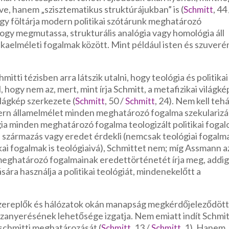
ve, hanem „szisztematikus struktúrájukban” is (
, 44
Schmitt
hogy föltárja modern politikai szótárunk meghatározó
ogy megmutassa, strukturális analógia vagy homológia áll
tikaelméleti fogalmak között. Mint például isten és szuveré
hmitti tézisben arra látszik utalni, hogy teológia és politikai
 hogy nem az, mert, mint írja Schmitt, a metafizikai világké
ilágkép szerkezete (
, 50 /
, 24). Nem kell teh
Schmitt
Schmitt
odern államelmélet minden meghatározó fogalma szekularizá
ógia minden meghatározó fogalma teologizált politikai foga
 származás vagy eredet érdekli (nemcsak teológiai fogalm
ikai fogalmak is teológiaivá), Schmittet nem; míg Assmann a
r meghatározó fogalmainak eredettörténetét írja meg, addi
sára használja a politikai teológiát, mindenekelőtt a
 szereplők és hálózatok okán manapság megkérdőjeleződöt
zanyerésének lehetősége izgatja. Nem emiatt indít Schmit
n schmitti meghatározását (
, 13 /
, 1). Hanem
Schmitt
Schmitt