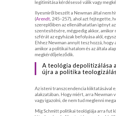
legitimitása kérdésessé válik vagy megké
Ilyesmiről beszélt a Newman által nem h
(
, 245–257), ahol azt fejtegette, 
Arendt
szereplőiben az ellenálhatatlan igényt az
szentesítésére, mégpedig akkor, amikor ne
szférát az egyházak befolyása alól, egysz
Ehhez Newman annyit tesz hozzá, hogy a
amikor a politikai hatalom és az általa al
megkérdőjeleződik.
A teológia depolitizálás
újra a politika teologizál
Az isteni transzcendencia kiiktatásával 
alakzatában. Hogy miért, arra Newman vá
vagy igazolni, de nem tud meglenni mega
Míg Schmitt politikai teológiája arra fut 