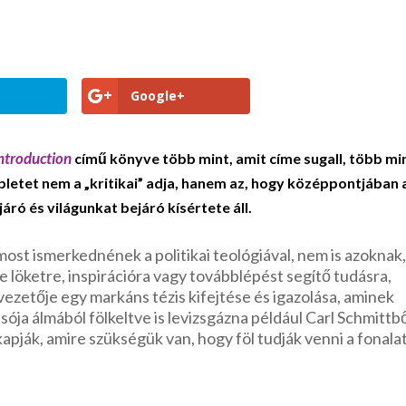
Google+
 Introduction
című könyve több mint, amit címe sugall, több mi
bbletet nem a „kritikai” adja, hanem az, hogy középpontjában 
járó és világunkat bejáró kísértete áll.
st ismerkednének a politikai teológiával, nem is azoknak
e löketre, inspirációra vagy továbblépést segítő tudásra,
zetője egy markáns tézis kifejtése és igazolása, aminek
ója álmából fölkeltve is levizsgázna például Carl Schmittb
apják, amire szükségük van, hogy föl tudják venni a fonalat