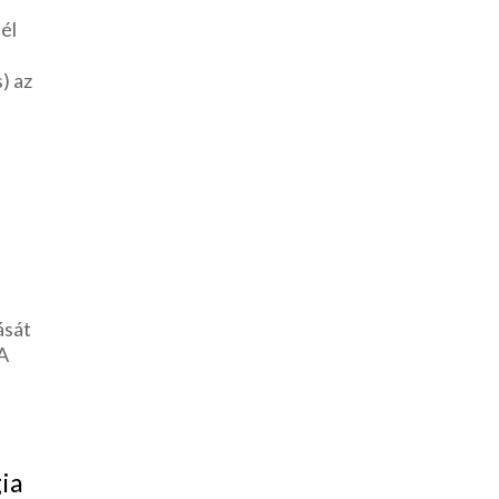
él
s) az
ását
 A
z
gia