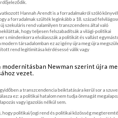
rdőjeleződik.
ivatkozott Hannah Arendt is a forradalmakról szóló könyv
hogy a forradalmak szülték leginkább a 18. század felvilágos
 új szekuláris rend valamilyen transzcendens által való
kiláttak, hogy teljesen felszabadítsák a világi-politikai
er s mindenkorra elválasszák a politikát és vallást egymástó
 modern társadalomban ez az igény újra meg újra megszüle
apított rend legitimitása kérdésessé válik vagy
a a modernitásban Newman szerint újra m
ásához vezet.
egyidőben a transzcendencia beiktatására kerül sor a szuv
lasza ez: a politikai hatalom nem tudja önmagát megalapo
lapozás vagy igazolás nélkül sem.
ki, hogy politikai/jogi rend és politikai közösség megteremt