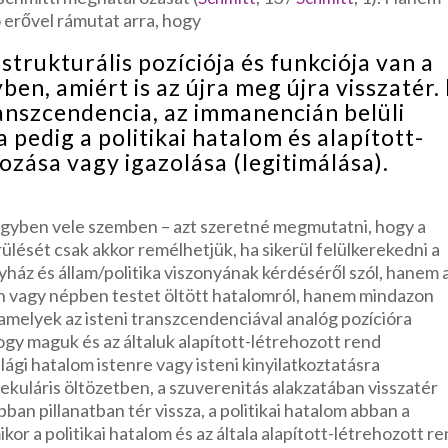
ó erővel rámutat arra, hogy
strukturális pozíciója és funkciója van a
en, amiért is az újra meg újra visszatér.
transzcendencia, az immanencián belüli
 pedig a politikai hatalom és alapított-
zása vagy igazolása (legitimálása).
gyben vele szemben – azt szeretné megmutatni, hogy a
ülését csak akkor remélhetjük, ha sikerül felülkerekedni a
gyház és állam/politika viszonyának kérdéséről szól, hanem 
an vagy népben testet öltött hatalomról, hanem mindazon
l, amelyek az isteni transzcendenciával analóg pozícióra
ogy maguk és az általuk alapított-létrehozott rend
világi hatalom istenre vagy isteni kinyilatkoztatásra
ekuláris öltözetben, a szuverenitás alakzatában visszatér
an pillanatban tér vissza, a politikai hatalom abban a
ikor a politikai hatalom és az általa alapított-létrehozott r