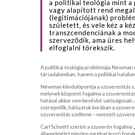
a politikai teológia mint a
vagy alapított rend mega
(legitimációjának) problé
született, és vele kéz a kéz
transzcendenciának a mode
szerveződik, ama üres hel
elfoglalni törekszik.
A politikai teológia problémája Newman 
társadalomban, hanem a politikai hatalom
Newman kiindulópontja a szuverenitás sze
melynek központi fogalma a szuverenitás
hatásai akkor sem kevésbé valóságosak; a g
szerepelők, hálózatok korában a szuveren
szuverenitás szelleme – nemzeti szuverenit
Carl Schmitt szerint a szuverén fogalma 
államelmélet minden meghatározó fogalm