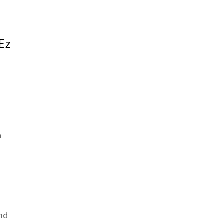
 Ez
a
end