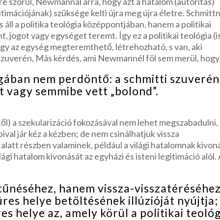
re szorul, Newmannál arra, hogy azt a hatalom (autoritás)
imációjának) szüksége kelti újra meg újra életre. Schmittn
áll a politika teológia középpontjában, hanem a politikai
t, jogot vagy egységet teremt. Így ez a politikai teológia (i
, hogy az egység megteremthető, létrehozható, s van, aki
 szuverén, Más kérdés, ami Newmannél föl sem merül, hogy
ában nem perdöntő: a schmitti szuverén
t vagy semmibe vett „bolond”.
ntől) a szekularizáció fokozásával nem lehet megszabadulni,
val jár kéz a kézben; de nem csinálhatjuk vissza
 alatt részben valaminek, például a világi hatalomnak kivon
lági hatalom kivonását az egyházi és isteni legitimáció alól.
eltűnéséhez, hanem vissza-visszatéréséhe
res helye betöltésének illúzióját nyújtja;
s helye az, amely körül a politikai teoló