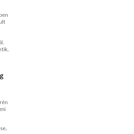
ében
ult
l.
tik,
eg
erén
zni
ése,