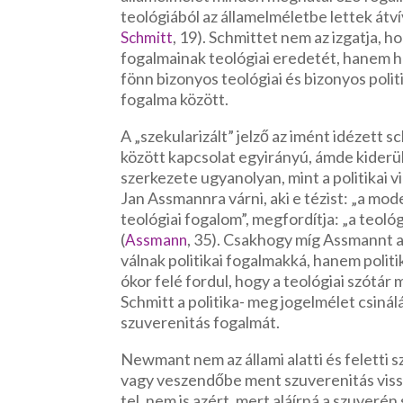
teológiából az államelméletbe lettek átví
, 19). Schmittet nem az izgatja, 
Schmitt
fogalmainak teológiai eredetét, hanem h
fönn bizonyos teológiai és bizonyos poli
fogalma között.
A „szekularizált” jelző az imént idézett sc
között kapcsolat egyirányú, ámde kiderül,
szerkezete ugyanolyan, mint a politikai v
Jan Assmannra várni, aki e tézist: „a m
teológiai fogalom”, megfordítja: „a teol
(
, 35). Csakhogy míg Assmannt a
Assmann
válnak politikai fogalmakká, hanem polit
ókor felé fordul, hogy a teológiai szótá
Schmitt a politika- meg jogelmélet csinálá
szuverenitás fogalmát.
Newmant nem az állami alatti és feletti
vagy veszendőbe ment szuverenitás viss
tel, nem is azért, mert aláírná a szuveré