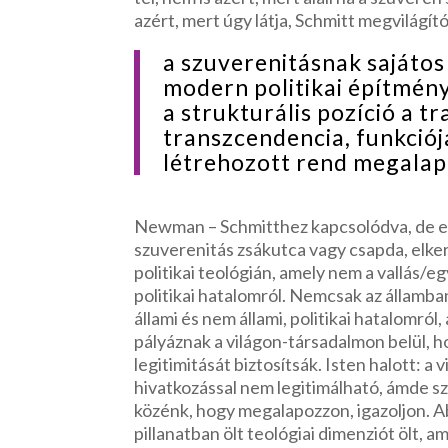
azért, mert úgy látja, Schmitt megvilágít
a szuverenitásnak sajátos 
modern politikai építményb
a strukturális pozíció a 
transzcendencia, funkciója
létrehozott rend megalapo
Newman – Schmitthez kapcsolódva, de e
szuverenitás zsákutca vagy csapda, elker
politikai teológián, amely nem a vallás/e
politikai hatalomról. Nemcsak az államb
állami és nem állami, politikai hatalomró
pályáznak a világon-társadalmon belül, h
legitimitását biztosítsák. Isten halott: a 
hivatkozással nem legitimálható, ámde sz
közénk, hogy megalapozzon, igazoljon. Abb
pillanatban ölt teológiai dimenziót ölt, am