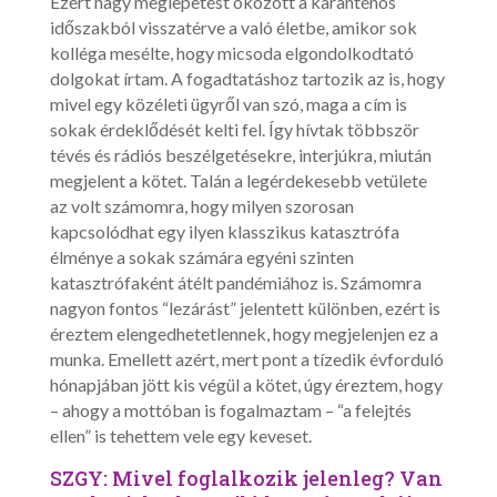
Ezért nagy meglepetést okozott a karanténos
időszakból visszatérve a való életbe, amikor sok
kolléga mesélte, hogy micsoda elgondolkodtató
dolgokat írtam. A fogadtatáshoz tartozik az is, hogy
mivel egy közéleti ügyről van szó, maga a cím is
sokak érdeklődését kelti fel. Így hívtak többször
tévés és rádiós beszélgetésekre, interjúkra, miután
megjelent a kötet. Talán a legérdekesebb vetülete
az volt számomra, hogy milyen szorosan
kapcsolódhat egy ilyen klasszikus katasztrófa
élménye a sokak számára egyéni szinten
katasztrófaként átélt pandémiához is. Számomra
nagyon fontos “lezárást” jelentett különben, ezért is
éreztem elengedhetetlennek, hogy megjelenjen ez a
munka. Emellett azért, mert pont a tízedik évforduló
hónapjában jött kis végül a kötet, úgy éreztem, hogy
– ahogy a mottóban is fogalmaztam – “a felejtés
ellen” is tehettem vele egy keveset.
SZGY: Mivel foglalkozik jelenleg? Van