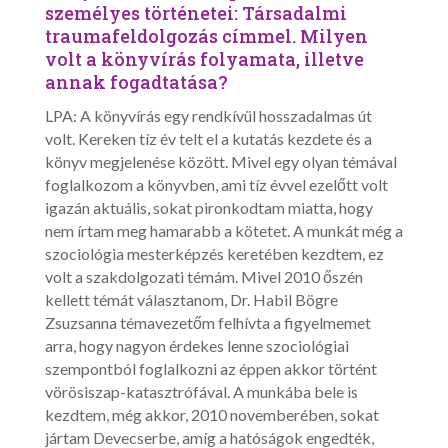
személyes történetei: Társadalmi
traumafeldolgozás címmel. Milyen
volt a könyvírás folyamata, illetve
annak fogadtatása?
LPA: A könyvírás egy rendkívül hosszadalmas út
volt. Kereken tíz év telt el a kutatás kezdete és a
könyv megjelenése között. Mivel egy olyan témával
foglalkozom a könyvben, ami tíz évvel ezelőtt volt
igazán aktuális, sokat pironkodtam miatta, hogy
nem írtam meg hamarabb a kötetet. A munkát még a
szociológia mesterképzés keretében kezdtem, ez
volt a szakdolgozati témám. Mivel 2010 őszén
kellett témát választanom, Dr. Habil Bögre
Zsuzsanna témavezetőm felhívta a figyelmemet
arra, hogy nagyon érdekes lenne szociológiai
szempontból foglalkozni az éppen akkor történt
vörösiszap-katasztrófával. A munkába bele is
kezdtem, még akkor, 2010 novemberében, sokat
jártam Devecserbe, amíg a hatóságok engedték,