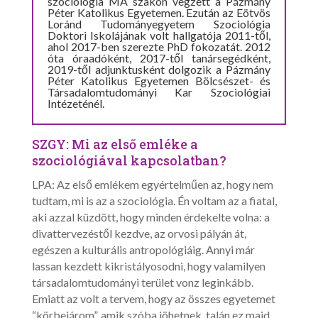
szociológia MA szakon végzett a Pázmány
Péter Katolikus Egyetemen. Ezután az Eötvös
Loránd Tudományegyetem Szociológia
Doktori Iskolájának volt hallgatója 2011-től,
ahol 2017-ben szerezte PhD fokozatát. 2012
óta óraadóként, 2017-től tanársegédként,
2019-től adjunktusként dolgozik a Pázmány
Péter Katolikus Egyetemen Bölcsészet- és
Társadalomtudományi Kar Szociológiai
Intézeténél.
SZGY: Mi az első emléke a
szociológiával kapcsolatban?
LPA: Az első emlékem egyértelműen az, hogy nem
tudtam, mi is az a szociológia. Én voltam az a fiatal,
aki azzal küzdött, hogy minden érdekelte volna: a
divattervezéstől kezdve, az orvosi pályán át,
egészen a kulturális antropológiáig. Annyi már
lassan kezdett kikristályosodni, hogy valamilyen
társadalomtudományi terület vonz leginkább.
Emiatt az volt a tervem, hogy az összes egyetemet
“körbejárom”, amik szóba jöhetnek, talán ez majd