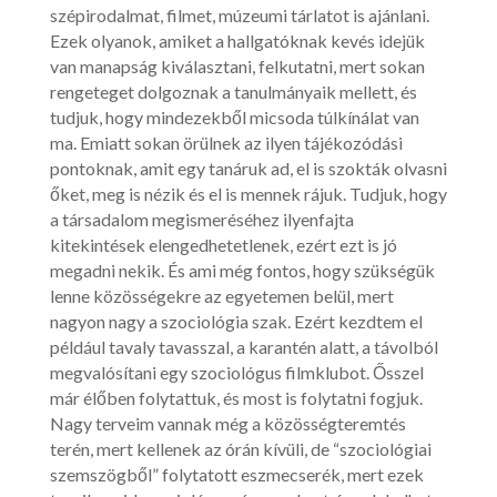
szépirodalmat, filmet, múzeumi tárlatot is ajánlani.
Ezek olyanok, amiket a hallgatóknak kevés idejük
van manapság kiválasztani, felkutatni, mert sokan
rengeteget dolgoznak a tanulmányaik mellett, és
tudjuk, hogy mindezekből micsoda túlkínálat van
ma. Emiatt sokan örülnek az ilyen tájékozódási
pontoknak, amit egy tanáruk ad, el is szokták olvasni
őket, meg is nézik és el is mennek rájuk. Tudjuk, hogy
a társadalom megismeréséhez ilyenfajta
kitekintések elengedhetetlenek, ezért ezt is jó
megadni nekik. És ami még fontos, hogy szükségük
lenne közösségekre az egyetemen belül, mert
nagyon nagy a szociológia szak. Ezért kezdtem el
például tavaly tavasszal, a karantén alatt, a távolból
megvalósítani egy szociológus filmklubot. Ősszel
már élőben folytattuk, és most is folytatni fogjuk.
Nagy terveim vannak még a közösségteremtés
terén, mert kellenek az órán kívüli, de “szociológiai
szemszögből” folytatott eszmecserék, mert ezek