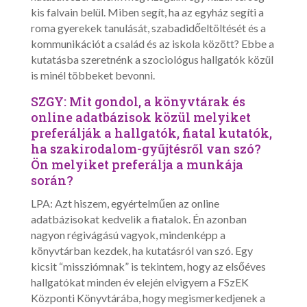
kis falvain belül. Miben segít, ha az egyház segíti a
roma gyerekek tanulását, szabadidőeltöltését és a
kommunikációt a család és az iskola között? Ebbe a
kutatásba szeretnénk a szociológus hallgatók közül
is minél többeket bevonni.
SZGY: Mit gondol, a könyvtárak és
online adatbázisok közül melyiket
preferálják a hallgatók, fiatal kutatók,
ha szakirodalom-gyűjtésről van szó?
Ön melyiket preferálja a munkája
során?
LPA: Azt hiszem, egyértelműen az online
adatbázisokat kedvelik a fiatalok. Én azonban
nagyon régivágású vagyok, mindenképp a
könyvtárban kezdek, ha kutatásról van szó. Egy
kicsit “missziómnak” is tekintem, hogy az elsőéves
hallgatókat minden év elején elvigyem a FSzEK
Központi Könyvtárába, hogy megismerkedjenek a