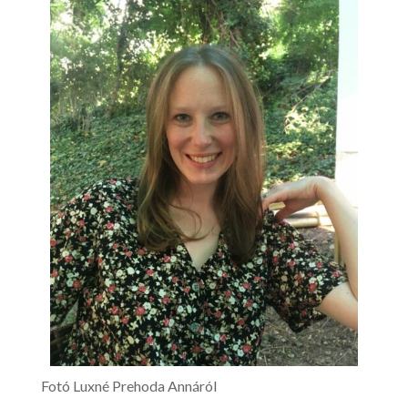
Fotó Luxné Prehoda Annáról