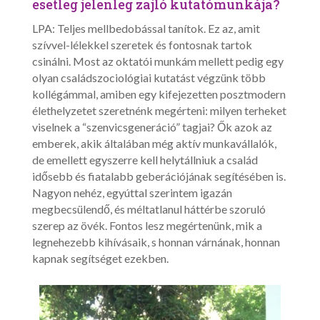
esetleg jelenleg zajló kutatómunkája?
LPA: Teljes mellbedobással tanítok. Ez az, amit
szívvel-lélekkel szeretek és fontosnak tartok
csinálni. Most az oktatói munkám mellett pedig egy
olyan családszociológiai kutatást végzünk több
kollégámmal, amiben egy kifejezetten posztmodern
élethelyzetet szeretnénk megérteni: milyen terheket
viselnek a “szenvicsgeneráció” tagjai? Ők azok az
emberek, akik általában még aktív munkavállalók,
de emellett egyszerre kell helytállniuk a család
idősebb és fiatalabb geberációjának segítésében is.
Nagyon nehéz, egyúttal szerintem igazán
megbecsülendő, és méltatlanul háttérbe szoruló
szerep az övék. Fontos lesz megértenünk, mik a
legnehezebb kihívásaik, s honnan várnának, honnan
kapnak segítséget ezekben.