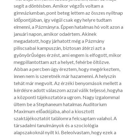
segít a döntésben. Amikor végzős voltam a
gimnáziumban, pont beteg lettem az összes nyíltnap
időpontjában, így végül csak egy helyre tudtam
elmenni, a Pázmányra. Éppen hatalmas hó volt azon a
januári napon, amikor odaértem. Akinek
megadatott, hogy járhatott még a Pázmány
piliscsabai kampuszán, biztosan átérzi azt a
gyönyörűséges érzést, ami engem is elfogott, mikor
megpillantottam azt a helyet, fehérbe öltözve.
Abban a percben úgy éreztem, hogy megérkeztem,
innen nem is szeretnék már hazamenni. A helyszín
tehát már megvolt. Az érzéki benyomások mellett a
kérdésre adott válaszom azzal válik teljessé, hogyha
a központi tájékoztatóra ugrom. Nagy izgalommal
ültem be a Stephaneum hatalmas Auditorium
Maximum előadójába, ahol a kiosztott
szaktájékoztatót találomra felcsaptam valahol. A
társadalmi tanulmányok és a szociológia
alapszakoknál nyílt ki. Beleolvastam, hogy ezek a