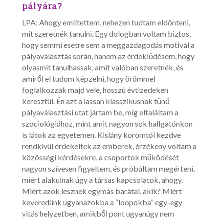
pályára?
LPA: Ahogy említettem, nehezen tudtam eldönteni,
mit szeretnék tanulni. Egy dologban voltam biztos,
hogy semmi esetre sem a meggazdagodás motivál a
pályaválasztás során, hanem az érdeklődésem, hogy
olyasmit tanulhassak, amit valóban szeretnék, és
amiről el tudom képzelni, hogy örömmel
foglalkozzak majd vele, hosszú évtizedeken
keresztül. Én azt a lassan klasszikusnak tűnő
pályaválasztási utat jártam be, míg eltaláltam a
szociológiához, mint amit nagyon sok hallgatónkon
is látok az egyetemen. Kislány koromtól kezdve
rendkívül érdekeltek az emberek, érzékeny voltam a
közösségi kérdésekre, a csoportok működését
nagyon szívesen figyeltem, és próbáltam megérteni,
miért alakulnak úgy a társas kapcsolatok, ahogy.
Miért azok lesznek egymás barátai, akik? Miért
keveredünk ugyanazokba a “loopokba” egy-egy
vitás helyzetben, amikből pont ugyanúgy nem