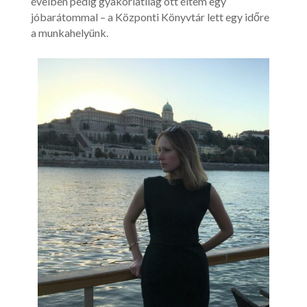
éveiben pedig gyakorlatilag ott éltem egy
jóbarátommal – a Központi Könyvtár lett egy időre
a munkahelyünk.