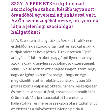
SZGY: A PPKE BTK-n diplomázott
szociológia szakon, később ugyanott
óraadóból egyetemi adjunktussá vált.
Az Ön szemszögéből nézve, milyennek
látja a jelenlegi szociológus
hallgatókat?
LPA: Szeretem a hallgatókat. Azokat is, akik nem
érdeklődnek a szociológia iránt, és azokat is, akik
tudják miért és hova jöttek. E tekintetben “3/15
arányúnak” látom őket: nagyjából ilyen az aránya
azoknak, akik tényleg szociológusok szeretnének
lenni. Én elsősorban azt a sajátosságot látom, hogy
nagy az igény a személyességre, hogy ne egy
megközelíthetetlen, elefántcsonttoronyban ülő
professzorrá váljon az oktató, hanem beszélgessen
és meséljen a saját útjáról, szakmai dilemmáiról és
örömeiről. Merjen kapcsolatot teremteni a
hallgatókkal, és merje összekapcsolni a tudományt
az élettel és a művészettel. Merjen például