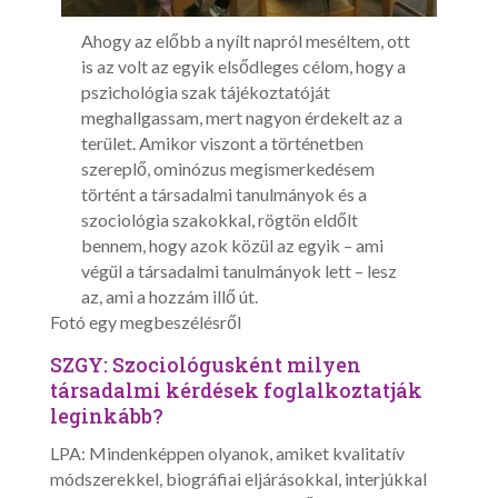
Ahogy az előbb a nyílt napról meséltem, ott
is az volt az egyik elsődleges célom, hogy a
pszichológia szak tájékoztatóját
meghallgassam, mert nagyon érdekelt az a
terület. Amikor viszont a történetben
szereplő, ominózus megismerkedésem
történt a társadalmi tanulmányok és a
szociológia szakokkal, rögtön eldőlt
bennem, hogy azok közül az egyik – ami
végül a társadalmi tanulmányok lett – lesz
az, ami a hozzám illő út.
Fotó egy megbeszélésről
SZGY: Szociológusként milyen
társadalmi kérdések foglalkoztatják
leginkább?
LPA: Mindenképpen olyanok, amiket kvalitatív
módszerekkel, biográfiai eljárásokkal, interjúkkal