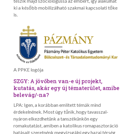
teszik majd szociológussá az embert, így alakulhat
ki a később mobilizálható szakmai kapcsolati tőke
is.
A PPKE logója
SZGY: A jövőben van-e új projekt,
kutatás, akár egy új tématerület, amibe
belevág/-na?
LPA: Igen, a korábban említett témák mind
érdekelnének. Most úgy tűnik, hogy tavasszal-
nyáron elkezdhetünk a tanszékünkön egy
romakutatást, amiben a katolikus romapasztoráció
hatásait szeretnénk megvizsgálni egy hazai térség