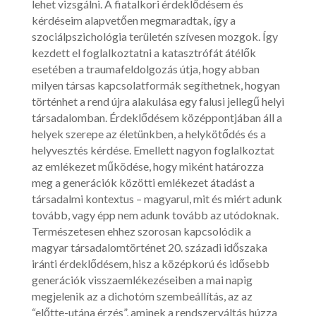
lehet vizsgálni. A fiatalkori érdeklődésem és
kérdéseim alapvetően megmaradtak, így a
szociálpszichológia területén szívesen mozgok. Így
kezdett el foglalkoztatni a katasztrófát átélők
esetében a traumafeldolgozás útja, hogy abban
milyen társas kapcsolatformák segíthetnek, hogyan
történhet a rend újra alakulása egy falusi jellegű helyi
társadalomban. Érdeklődésem középpontjában áll a
helyek szerepe az életünkben, a helykötődés és a
helyvesztés kérdése. Emellett nagyon foglalkoztat
az emlékezet működése, hogy miként határozza
meg a generációk közötti emlékezet átadást a
társadalmi kontextus – magyarul, mit és miért adunk
tovább, vagy épp nem adunk tovább az utódoknak.
Természetesen ehhez szorosan kapcsolódik a
magyar társadalomtörténet 20. századi időszaka
iránti érdeklődésem, hisz a középkorú és idősebb
generációk visszaemlékezéseiben a mai napig
megjelenik az a dichotóm szembeállítás, az az
“előtte-utána érzés”, aminek a rendszerváltás húzza