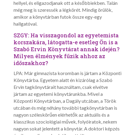
hellyel, és eligazodjanak ott a későbbiekben. Talán
még meg is szeressék a légkörét. Mindig örülök,
amikor a könyvtárban futok össze egy-egy
hallgatóval.
SZGY: Ha visszagondol az egyetemista
korszakára, látogatta-e esetleg Ön is a
Szabó Ervin Könyvtárat annak idején?
Milyen élmények fűzik ahhoz az
időszakhoz?
LPA: Már gimnazista koromban is jártam a Központi
Könyvtárba. Egyetem alatt én kizárólag a Szabó
Ervin tagkönyvtárait használtam, csak elvétve
jártam az egyetemi könyvtárunkba. Mivel a
Központi Könyvtárban, a Dagály utcában, a Török
utcában és még néhány további tagkönyvtárban is
nagyon széleskörűen elérhetők az aktuális és a
klasszikus szociológiai művek, folyóiratok, nekem
nagyon sokat jelentett a könyvtár. A doktori képzés