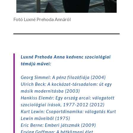
Fotó Luxné Prehoda Annáról
Luxné Prehoda Anna kedvenc szociológiai
témájú művei:
Georg Simmel: A pénz filozófiája (2004)
Ulrich Beck: A kockázat-társadalom: út egy
másik modernitásba (2003)
Hankiss Elemér: Egy ország arcai: válogatott
szociológiai írások, 1977-2012 (2012)
Kurt Lewin: Csoportdinamika: válogatás Kurt
Lewin műveiből (1975)
Eric Berne: Emberi játszmák (2009)
Erving Goffman: A hétköznapi élet