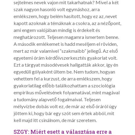
sejtelmes nevek vajon mit takarhatnak? Mivel a két
szak nagyon hasonló volt egymáshoz, arra
emlékszem, hogy belém hasított, hogy ez az, nevet
kapott azoknak a témáknak a csokra, az a nézőpont,
ami engem valójában mindig is érdekelt és
meghatározott. Teljesen magamra ismertem benne.
A második emlékemet is hadd meséljem el röviden,
mert az már valamivel “szakmaibb” jellegű. Az első
egyetemi órám kérdőívszerkesztés gyakorlat volt.
Ezt a tárgyat másodévesek hallgatták akkor, így én
egyedüli gólyaként ültem be. Nem tudom, hogyan
vehettem fel a kurzust, de arra emlékszem, hogy
gyakorlatilag előbb találkozhattam a szociológia
empirikus művelésének folyamatával, mint magával
a tudomány alapvető fogalmaival. Teljesen
mélyvízbe dobás volt ez, de már az első óráról úgy
jöttem ki, hogy bár egy szót sem értek abból, mit
kell majd itt csinálnom, de már szeretem.
SZGY: Miért esett a választása erre a