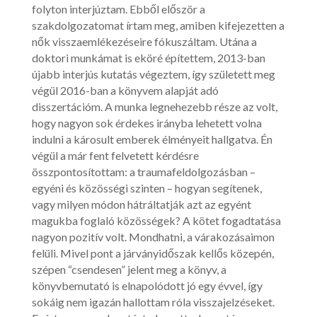
folyton interjúztam. Ebből először a
szakdolgozatomat írtam meg, amiben kifejezetten a
nők visszaemlékezéseire fókuszáltam. Utána a
doktori munkámat is eköré építettem, 2013-ban
újabb interjús kutatás végeztem, így született meg
végül 2016-ban a könyvem alapját adó
disszertációm. A munka legnehezebb része az volt,
hogy nagyon sok érdekes irányba lehetett volna
indulni a károsult emberek élményeit hallgatva. Én
végül a már fent felvetett kérdésre
összpontosítottam: a traumafeldolgozásban –
egyéni és közösségi szinten – hogyan segítenek,
vagy milyen módon hátráltatják azt az egyént
magukba foglaló közösségek? A kötet fogadtatása
nagyon pozitív volt. Mondhatni, a várakozásaimon
felüli. Mivel pont a járványidőszak kellős közepén,
szépen “csendesen” jelent meg a könyv, a
könyvbemutató is elnapolódott jó egy évvel, így
sokáig nem igazán hallottam róla visszajelzéseket.