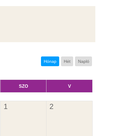
Hónap
Hét
Napló
SZO
V
1
2