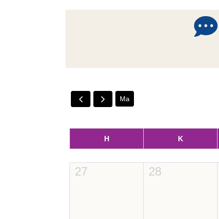

Ma
H
K
27
28