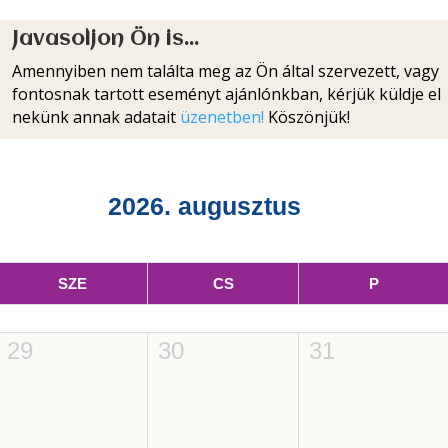
Javasoljon Ön is...
Amennyiben nem találta meg az Ön által szervezett, vagy
fontosnak tartott eseményt ajánlónkban, kérjük küldje el
nekünk annak adatait
üzenetben!
Köszönjük!
2026. augusztus
SZE
CS
P
29
30
31