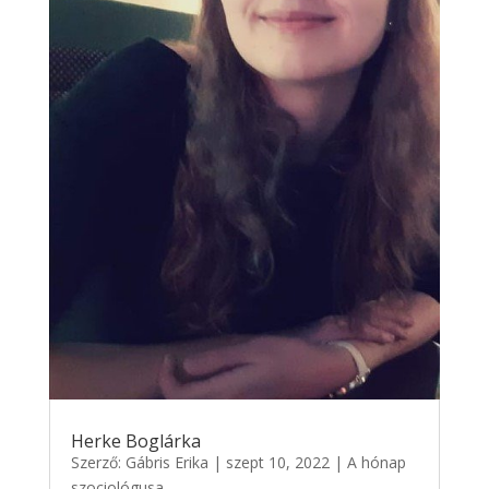
Herke Boglárka
Szerző:
Gábris Erika
|
szept 10, 2022
|
A hónap
szociológusa