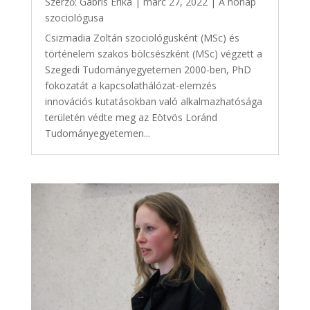
Szerző:
Gábris Erika
|
márc 27, 2022
|
A hónap
szociológusa
Csizmadia Zoltán szociológusként (MSc) és
történelem szakos bölcsészként (MSc) végzett a
Szegedi Tudományegyetemen 2000-ben, PhD
fokozatát a kapcsolathálózat-elemzés
innovációs kutatásokban való alkalmazhatósága
területén védte meg az Eötvös Loránd
Tudományegyetemen...