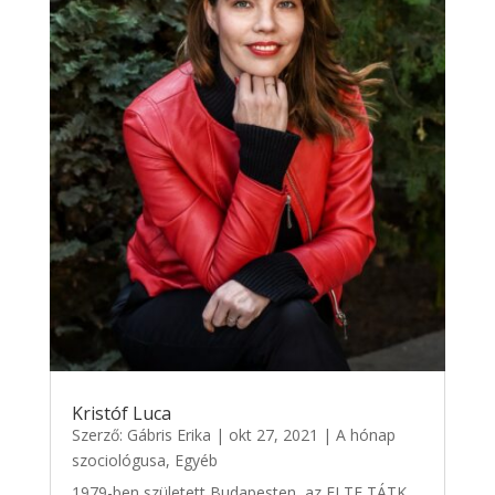
Kristóf Luca
Szerző:
Gábris Erika
|
okt 27, 2021
|
A hónap
szociológusa
,
Egyéb
1979-ben született Budapesten, az ELTE TÁTK