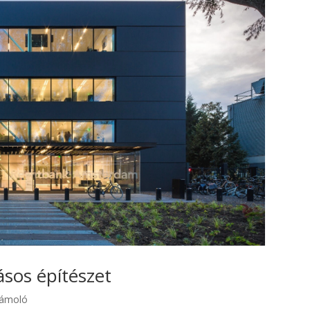
ásos építészet
zámoló