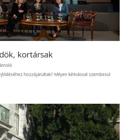
ök, kortársak
zámoló
jlődéséhez hozzájárultak? Milyen kihívással szembesül