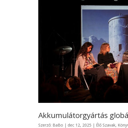
Akkumulátorgyártás globál
Szerző:
BaBo
|
dec 12, 2025
|
Élő Szavak
,
Köny