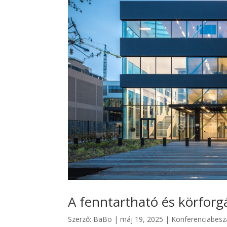
A fenntartható és körforg
Szerző:
BaBo
|
máj 19, 2025
|
Konferenciabes