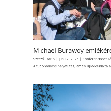
Michael Burawoy emlékér
Szerző:
BaBo
|
jún 12, 2025
|
Konferenciabesz
A tudományos pályafutás, amely újradefiniálta a