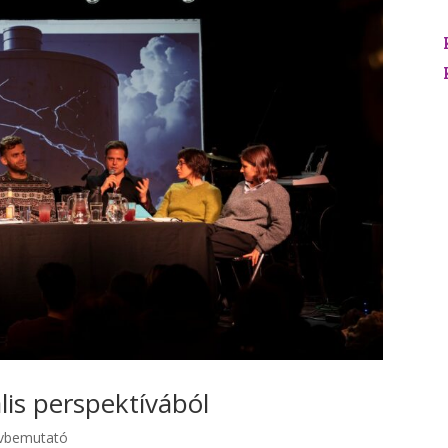
is perspektívából
vbemutató