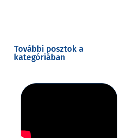
További posztok a
kategóriában