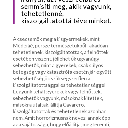
semmisíti meg, akik vagyunk,
tehetetlenné,
kiszolgáltatottá téve minket.
A csecsemők meg a kisgyermekek, mint
Médeiáé, persze természetükből fakadóan
tehetetlenek, kiszolgáltatottak, a felnőttek
esetében viszont, jóllehet ők ugyanúgy
sebezhetők, mint a gyerekek, csak súlyos
betegség vagy katasztrófa esetén jár együtt
sebezhetőségük szükségszerűen a
kiszolgáltatottsággal és tehetetlenséggel.
Legyünk tehát gyerekek vagy felnőttek,
sebezhetők vagyunk, másoknak kitettek,
másokra utaltak, állítja Cavarero,
kiszolgáltatottak és tehetetlenek azonban
nem. Amit horrorizmusnak nevez, annak épp
az a sajátossága, hogy előállítja, megteremti,