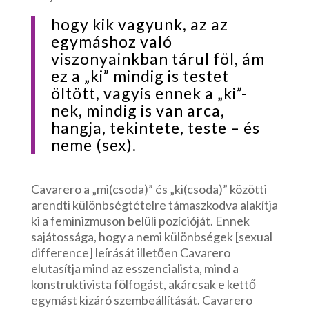
hogy kik vagyunk, az az
egymáshoz való
viszonyainkban tárul föl, ám
ez a „ki” mindig is testet
öltött, vagyis ennek a „ki”-
nek, mindig is van arca,
hangja, tekintete, teste – és
neme (sex).
Cavarero a „mi(csoda)” és „ki(csoda)” közötti
arendti különbségtételre támaszkodva alakítja
ki a feminizmuson belüli pozícióját. Ennek
sajátossága, hogy a nemi különbségek [sexual
difference] leírását illetően Cavarero
elutasítja mind az esszencialista, mind a
konstruktivista fölfogást, akárcsak e kettő
egymást kizáró szembeállítását. Cavarero