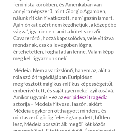
feminista körökben, és Amerikában van
annyira népszerű, mint Giorgio Agamben,
nálunk ritkán hivatkozott, nem igazán ismert.
Ajánlónkat ezért nem kezdhetjük „a közepébe
vágva”, így minden, amit a kötet szerzői
Cavareróról, hozzá kapcsolódva, vele vitázva
mondanak, csak a levegőben lógna,
értehetetlen, foghatatlan lenne. Valamiképp
meg kell ágyaznunk neki.
Médeia. Nem a varázslónő, hanem az, akit a
róla szóló tragédiájában Euripidész
megfosztott mágikus-mitikus képességeitől,
emberivé tett, és saját gyermekei gyilkosává.
Amikor ugyanis – ez az
euripidészi tragédia
sztorija – Médeia hitvese, Iaszón, akiért
Médeia egykoron otthagyott mindent, és
mintaszerű görög feleség/anya lett, hűtlen
lesz, Médeia bosszút áll: megöli két közös
gyermeküket. E tett rendkívüli. Éspedig azért