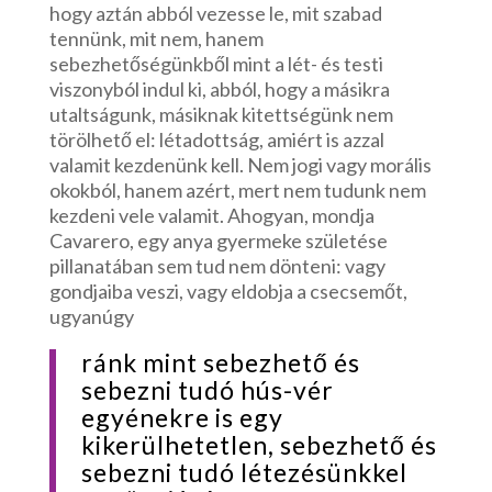
hogy aztán abból vezesse le, mit szabad
tennünk, mit nem, hanem
sebezhetőségünkből mint a lét- és testi
viszonyból indul ki, abból, hogy a másikra
utaltságunk, másiknak kitettségünk nem
törölhető el: létadottság, amiért is azzal
valamit kezdenünk kell. Nem jogi vagy morális
okokból, hanem azért, mert nem tudunk nem
kezdeni vele valamit. Ahogyan, mondja
Cavarero, egy anya gyermeke születése
pillanatában sem tud nem dönteni: vagy
gondjaiba veszi, vagy eldobja a csecsemőt,
ugyanúgy
ránk mint sebezhető és
sebezni tudó hús-vér
egyénekre is egy
kikerülhetetlen, sebezhető és
sebezni tudó létezésünkkel