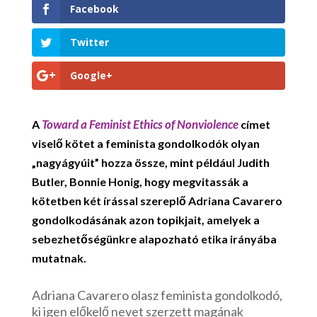
Facebook
Twitter
Google+
Toward a Feminist Ethics of Nonviolence
A
címet
viselő kötet a feminista gondolkodók olyan
„nagyágyúit” hozza össze, mint például Judith
Butler, Bonnie Honig, hogy megvitassák a
kötetben két írással szereplő Adriana Cavarero
gondolkodásának azon topikjait, amelyek a
sebezhetőségünkre alapozható etika irányába
mutatnak.
Adriana Cavarero olasz feminista gondolkodó,
ki igen előkelő nevet szerzett magának