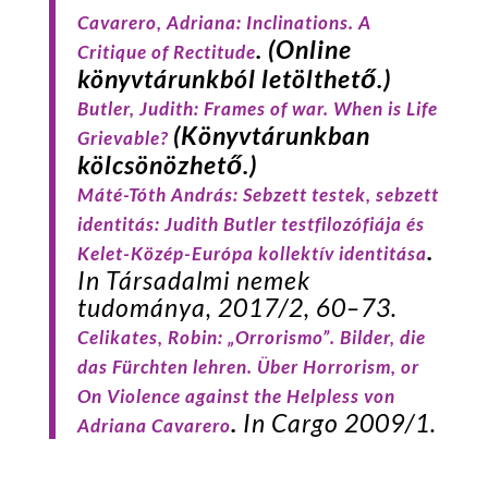
Cavarero
, Adriana:
Inclinations. A
.
(Online
Critique of Rectitude
könyvtárunkból letölthető.)
Butler
, Judith:
Frames of war. When is Life
(Könyvtárunkban
Grievable?
kölcsönözhető.)
Máté-Tóth
András: Sebzett testek, sebzett
identitás: Judith Butler testfilozófiája és
.
Kelet-Közép-Európa kollektív identitása
In
Társadalmi nemek
tudománya
, 2017/2, 60–73.
Celikates
, Robin: „Orrorismo”. Bilder, die
das Fürchten lehren. Über Horrorism, or
On Violence against the Helpless von
.
In
Cargo
2009/1.
Adriana Cavarero