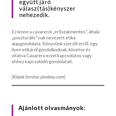
együtt járó
válasz(tás)kényszer
nehezedik.
Ez lenne a cavarerói „erőszakmentes”, általa
„poszturális”-nak nevezett etika
alapgondolata. Könyvünk szerzői erről, egy
ilyen etikáról gondolkodnak, követve és
vitatva Cavarero ezzel kapcsolatos vagy
ehhez kapcsolódó gondolatait.
[Képek forrása: pixabay.com]
Ajánlott olvasmányok: