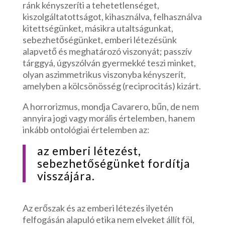
ránk kényszeríti a tehetetlenséget,
kiszolgáltatottságot, kihasználva, felhasználva
kitettségünket, másikra utaltságunkat,
sebezhetőségünket, emberi létezésünk
alapvető és meghatározó viszonyát; passzív
tárggyá, úgyszólván gyermekké teszi minket,
olyan aszimmetrikus viszonyba kényszerít,
amelyben a kölcsönösség (reciprocitás) kizárt.
A horrorizmus, mondja Cavarero, bűn, de nem
annyira jogi vagy morális értelemben, hanem
inkább ontológiai értelemben az:
az emberi létezést,
sebezhetőségünket fordítja
visszájára.
Az erőszak és az emberi létezés ilyetén
felfogásán alapuló etika nem elveket állít föl,