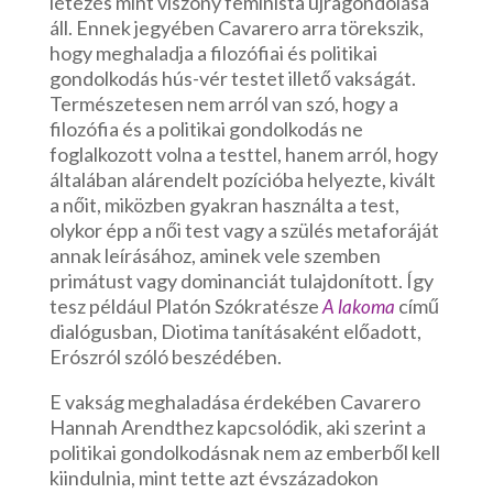
létezés mint viszony feminista újragondolása
áll. Ennek jegyében Cavarero arra törekszik,
hogy meghaladja a filozófiai és politikai
gondolkodás hús-vér testet illető vakságát.
Természetesen nem arról van szó, hogy a
filozófia és a politikai gondolkodás ne
foglalkozott volna a testtel, hanem arról, hogy
általában alárendelt pozícióba helyezte, kivált
a nőit, miközben gyakran használta a test,
olykor épp a női test vagy a szülés metaforáját
annak leírásához, aminek vele szemben
primátust vagy dominanciát tulajdonított. Így
tesz például Platón Szókratésze
című
A lakoma
dialógusban, Diotima tanításaként előadott,
Erószról szóló beszédében.
E vakság meghaladása érdekében Cavarero
Hannah Arendthez kapcsolódik, aki szerint a
politikai gondolkodásnak nem az emberből kell
kiindulnia, mint tette azt évszázadokon