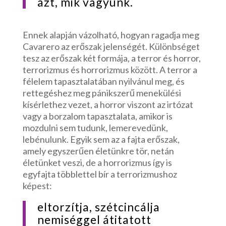
azt, mik vagyunk.
Ennek alapján vázolható, hogyan ragadja meg
Cavarero az erőszak jelenségét. Különbséget
tesz az erőszak két formája, a terror és horror,
terrorizmus és horrorizmus között. A terror a
félelem tapasztalatában nyilvánul meg, és
rettegéshez meg pánikszerű menekülési
kísérlethez vezet, a horror viszont az irtózat
vagy a borzalom tapasztalata, amikor is
mozdulni sem tudunk, lemerevedünk,
lebénulunk. Egyik sem az a fajta erőszak,
amely egyszerűen életünkre tör, netán
életünket veszi, de a horrorizmus így is
egyfajta többlettel bír a terrorizmushoz
képest:
eltorzítja, szétcincálja
nemiséggel átitatott