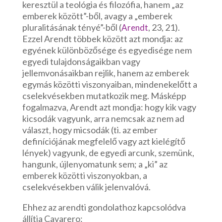
keresztül a teológia és filozófia, hanem „az
emberek között”-ből, avagy a „emberek
pluralitásának tényé”-ből (
, 23, 21).
Arendt
Ezzel Arendt többek között azt mondja: az
egyének különbözősége és egyedisége nem
egyedi tulajdonságaikban vagy
jellemvonásaikban rejlik, hanem az emberek
egymás közötti viszonyaiban, mindenekelőtt a
cselekvésekben mutatkozik meg. Másképp
fogalmazva, Arendt azt mondja: hogy kik vagy
kicsodák vagyunk, arra nemcsak az nem ad
választ, hogy micsodák (ti. az ember
definíciójának megfelelő vagy azt kielégítő
lények) vagyunk, de egyedi arcunk, szemünk,
hangunk, újlenyomatunk sem; a „ki” az
emberek közötti viszonyokban, a
cselekvésekben válik jelenvalóvá.
Ehhez az arendti gondolathoz kapcsolódva
állítja Cavarero: