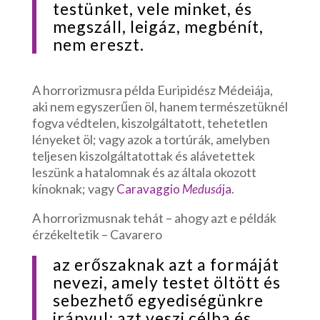
testünket, vele minket, és
megszáll, leigáz, megbénít,
nem ereszt.
A horrorizmusra példa Euripidész Médeiája,
aki nem egyszerűen öl, hanem természetüknél
fogva védtelen, kiszolgáltatott, tehetetlen
lényeket öl; vagy azok a tortúrák, amelyben
teljesen kiszolgáltatottak és alávetettek
leszünk a hatalomnak és az általa okozott
kínoknak; vagy
.
Carava
ggio
Medusá
ja
A horrorizmusnak tehát – ahogy azt e példák
érzékeltetik – Cavarero
az erőszaknak azt a formáját
nevezi, amely testet öltött és
sebezhető egyediségünkre
irányul; azt veszi célba és