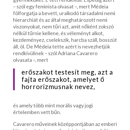
– szól egy feminista olvasat –, mert Médeia
fölforgatja a bevett, uralkodó társadalmi nemi
hierarchiát és az által meghatározott nemi
viszonyokat, nem tűri azt, amit nőként zokszó
nélkül tűrnie kellene, és véleményt alkot,
kezdeményez, cselekszik, harcba száll, bosszút
áll, öl. De Médeia tette azért is nevezhetjük
rendkívülinek – szól Adriana Cavarero
olvasata –, mert
erőszakot testesít meg, azt a
fajta erőszakot, amelyet ő
horrorizmusnak nevez,
és amely több mint morális vagy jogi
értelemben vett bűn.
Cavarero műveinek középpontjában az emberi