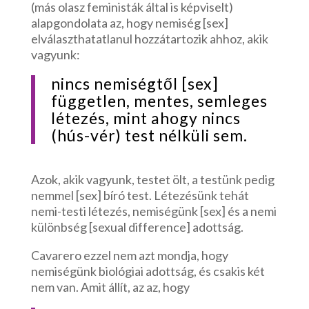
(más olasz feministák által is képviselt)
alapgondolata az, hogy nemiség [sex]
elválaszthatatlanul hozzátartozik ahhoz, akik
vagyunk:
nincs nemiségtől [sex]
független, mentes, semleges
létezés, mint ahogy nincs
(hús-vér) test nélküli sem.
Azok, akik vagyunk, testet ölt, a testünk pedig
nemmel [sex] bíró test. Létezésünk tehát
nemi-testi létezés, nemiségünk [sex] és a nemi
különbség [sexual difference] adottság.
Cavarero ezzel nem azt mondja, hogy
nemiségünk biológiai adottság, és csakis két
nem van. Amit állít, az az, hogy