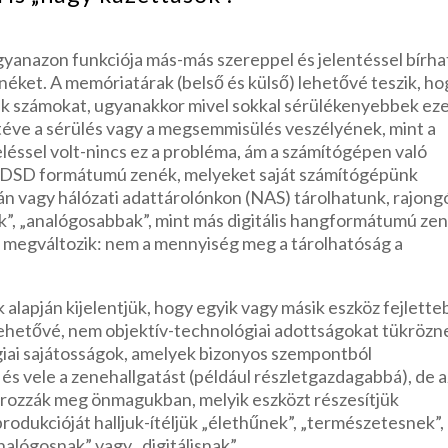
yanazon funkciója más-más szereppel és jelentéssel bírha
néket. A memóriatárak (belső és külső) lehetővé teszik, ho
nk számokat, ugyanakkor mivel sokkal sérülékenyebbek eze
k téve a sérülés vagy a megsemmisülés veszélyének, mint a
éssel volt-nincs ez a probléma, ám a számítógépen való
 A DSD formátumú zenék, melyeket saját számítógépünk
n vagy hálózati adattárolónkon (NAS) tárolhatunk, rajong
”, „analógosabbak”, mint más digitális hangformátumú zen
t megváltozik: nem a mennyiség meg a tárolhatóság a
lapján kijelentjük, hogy egyik vagy másik eszköz fejlette
lehetővé, nem objektív-technológiai adottságokat tükrözn
giai sajátosságok, amelyek bizonyos szempontból
 és vele a zenehallgatást (például részletgazdagabbá), de a
ározzák meg önmagukban, melyik eszközt részesítjük
produkcióját halljuk-ítéljük „élethűnek”, „természetesnek”,
nalógosnak” vagy „digitálisnak”.