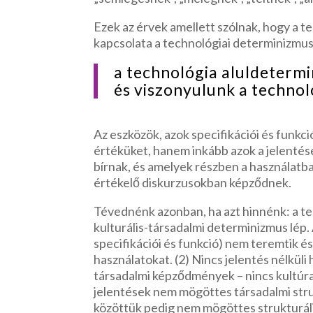
Ezek az érvek amellett szólnak, hogy a t
kapcsolata a technológiai determinizmu
a technológia aluldetermi
és viszonyulunk a technol
Az eszközök, azok specifikációi és funkc
értéküket, hanem inkább azok a jelentés
bírnak, és amelyek részben a használatba
értékelő diskurzusokban képződnek.
Tévednénk azonban, ha azt hinnénk: a te
kulturális-társadalmi determinizmus lép. 
specifikációi és funkció) nem teremtik 
használatokat. (2) Nincs jelentés nélküli 
társadalmi képződmények – nincs kultúra
jelentések nem mögöttes társadalmi struk
közöttük pedig nem mögöttes strukturális