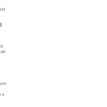
ett
l
éb
taik
e
nyos
e a