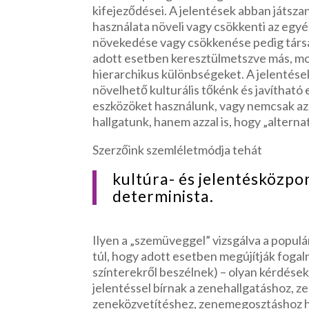
kifejeződései. A jelentések abban játsz
használata növeli vagy csökkenti az egyén
növekedése vagy csökkenése pedig társa
adott esetben keresztülmetszve más, mond
hierarchikus különbségeket. A jelentése
növelhető kulturális tőkénk és javítható 
eszközöket használunk, vagy nemcsak azza
hallgatunk, hanem azzal is, hogy „alternatí
Szerzőink szemléletmódja tehát
kultúra- és jelentésközpo
determinista.
Ilyen a „szemüveggel” vizsgálva a populá
túl, hogy adott esetben megújítják fogal
színterekről beszélnek) – olyan kérdések
jelentéssel bírnak a zenehallgatáshoz,
zeneközvetítéshez, zenemegosztáshoz ha