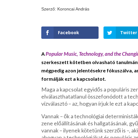
Szerző: Koroncai András
Facebook
Twitter
Popular Music, Technology, and the Chang
A
szerkeszett kötetben olvasható tanulmány
mégpedig azon jelentésekre fókuszálva, a
formálják ezt a kapcsolatot.
Maga a kapcsolat egyidős a populáris zen
elválaszthatatlanul összefonódott a techn
vízválasztó – az, hogyan írjuk le ezt a kap
Vannak – ők a technológiai deterministák 
zene előállításának és hallgatásának, g
vannak – ilyenek kötetünk szerzői is –, ak
ahogyan a technológiákat és populáris z