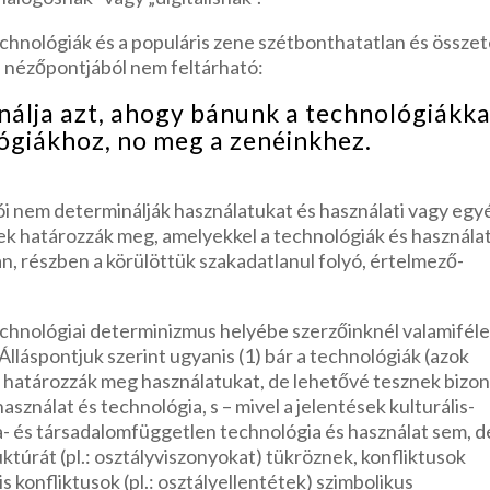
echnológiák és a populáris zene szétbonthatatlan és összet
s nézőpontjából nem feltárható:
nálja azt, ahogy bánunk a technológiákka
ógiákhoz, no meg a zenéinkhez.
iói nem determinálják használatukat és használati vagy egy
ek határozzák meg, amelyekkel a technológiák és használa
n, részben a körülöttük szakadatlanul folyó, értelmező-
chnológiai determinizmus helyébe szerzőinknél valamifél
Álláspontjuk szerint ugyanis (1) bár a technológiák (azok
és határozzák meg használatukat, de lehetővé tesznek bizo
használat és technológia, s – mivel a jelentések kulturális-
- és társadalomfüggetlen technológia és használat sem, d
túrát (pl.: osztályviszonyokat) tükröznek, konfliktusok
 konfliktusok (pl.: osztályellentétek) szimbolikus