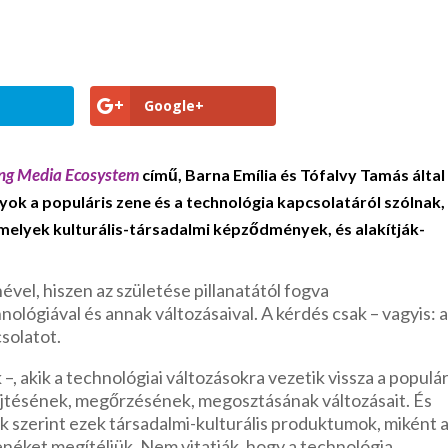
Google+
ing Media Ecosystem
című, Barna Emília és Tófalvy Tamás által
ok a populáris zene és a technológia kapcsolatáról szólnak,
melyek kulturális-társadalmi képződmények, és alakítják-
ével, hiszen az születése pillanatától fogva
ológiával és annak változásaival. A kérdés csak – vagyis: 
csolatot.
–, akik a technológiai változásokra vezetik vissza a populár
yűjtésének, megőrzésének, megosztásának változásait. És
ik szerint ezek társadalmi-kulturális produktumok, miként az
enéket megítéljük. Nem vitatják, hogy a technológia