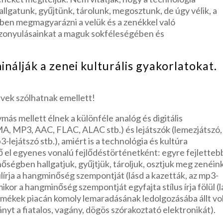
allgatunk, gyűjtünk, tárolunk, megosztunk, de úgy vélik, a
ben megmagyarázni a velük és a zenékkel való
szonyulásainkat a maguk sokféleségében és
nálják a zenei kulturális gyakorlatokat.
rvek szólhatnak emellett!
ás mellett élnek a különféle analóg és digitális
A, MP3, AAC, FLAC, ALAC stb.) és lejátszók (lemezjátszó,
3-lejátszó stb.), amiért is a technológia és kultúra
el egyenes vonalú fejlődéstörténetként: egyre fejletteb
ségben hallgatjuk, gyűjtjük, tároljuk, osztjuk meg zenéin
lírja a hangminőség szempontját (lásd a kazetták, az mp3-
mikor a hangminőség szempontját egyfajta stílus írja fölül (
ermékek piacán komoly lemaradásának ledolgozásába állt vo
 irányt a fiatalos, vagány, dögös szórakoztató elektronikát).