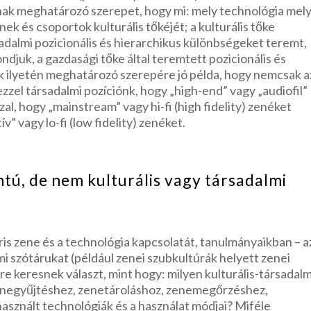
anak meghatározó szerepet, hogy mi: mely technológia mel
ek és csoportok kulturális tőkéjét; a kulturális tőke
dalmi pozicionális és hierarchikus különbségeket teremt,
juk, a gazdasági tőke által teremtett pozicionális és
k ilyetén meghatározó szerepére jó példa, hogy nemcsak a
ezzel társadalmi pozíciónk, hogy „high-end” vagy „audiofil”
l, hogy „mainstream” vagy hi-fi (high fidelity) zenéket
v” vagy lo-fi (low fidelity) zenéket.
ntú, de nem kulturális vagy társadalmi
ris zene és a technológia kapcsolatát, tanulmányaikban – 
mi szótárukat (például zenei szubkultúrák helyett zenei
re keresnek választ, mint hogy: milyen kulturális-társadalm
 zenegyűjtéshez, zenetároláshoz, zenemegőrzéshez,
sznált technológiák és a használat módjai? Miféle