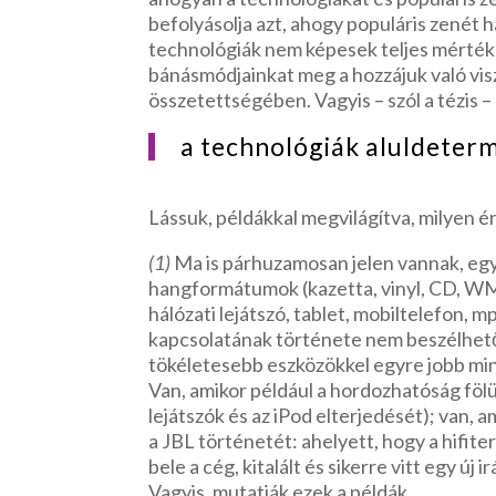
befolyásolja azt, ahogy populáris zenét h
technológiák nem képesek teljes mérték
bánásmódjainkat meg a hozzájuk való vi
összetettségében. Vagyis – szól a tézis –
a technológiák aluldetermi
Lássuk, példákkal megvilágítva, milyen é
(1)
Ma is párhuzamosan jelen vannak, egym
hangformátumok (kazetta, vinyl, CD, WM
hálózati lejátszó, tablet, mobiltelefon, mp
kapcsolatának története nem beszélhető 
tökéletesebb eszközökkel egyre jobb minő
Van, amikor például a hordozhatóság fölü
lejátszók és az iPod elterjedését); van, a
a JBL történetét: ahelyett, hogy a hifit
bele a cég, kitalált és sikerre vitt egy új
Vagyis, mutatják ezek a példák,