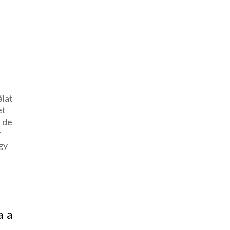
s
álat
et
; de
y
egy
a
a a