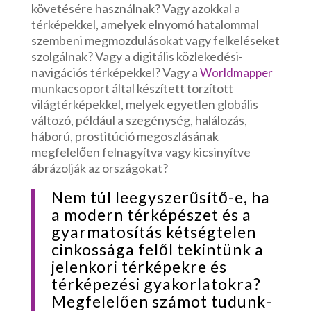
követésére használnak? Vagy azokkal a
térképekkel, amelyek elnyomó hatalommal
szembeni megmozdulásokat vagy felkeléseket
szolgálnak? Vagy a digitális közlekedési-
navigációs térképekkel? Vagy a
Worldmapper
munkacsoport által készített torzított
világtérképekkel, melyek egyetlen globális
változó, például a szegénység, halálozás,
háború, prostitúció megoszlásának
megfelelően felnagyítva vagy kicsinyítve
ábrázolják az országokat?
Nem túl leegyszerűsítő-e, ha
a modern térképészet és a
gyarmatosítás kétségtelen
cinkossága felől tekintünk a
jelenkori térképekre és
térképezési gyakorlatokra?
Megfelelően számot tudunk-