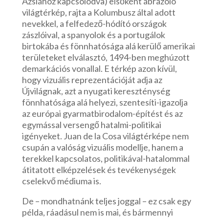
Ázsiához kapcsolódva) elsőként ábrázoló
világtérkép, rajta a Kolumbusz által adott
nevekkel, a felfedező-hódító országok
zászlóival, a spanyolok és a portugálok
birtokába és fönnhatósága alá kerülő amerikai
területeket elválasztó, 1494-ben meghúzott
demarkációs vonallal. E térkép azon kívül,
hogy vizuális reprezentációját adja az
Újvilágnak, azt a nyugati kereszténység
fönnhatósága alá helyezi, szentesíti-igazolja
az európai gyarmatbirodalom-építést és az
egymással versengő hatalmi-politikai
igényeket. Juan de la Cosa világtérképe nem
csupán a valóság vizuális modellje, hanem a
terekkel kapcsolatos, politikával-hatalommal
átitatott elképzelések és tevékenységek
cselekvő médiuma is.
De – mondhatnánk teljes joggal – ez csak egy
példa, ráadásul nem is mai, és bármennyi