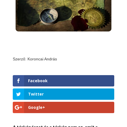
Szerző: Koroncai András
Facebook
Twitter
Google+
A térképészet és a térkép nem az, amit a