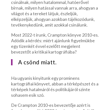
csinálnak, milyen hatalommal, hatóerővel
bírnak, milyen hatással vannak arra, ahogyan a
világot és a tereket látjuk, észleljük,
elképzeljük, ahogyan azokban tájékozódunk,
tevékenykedünk, amit azokkal csinálunk.
Most 2022-t írunk, Crampton könyve 2010-es.
Adódik a kérdés: miért ajánlunk figyelmükbe
egy tizenkét évvel ezelőtt megjelent
bevezetőt a kritikai kartográfiába?
A csönd miatt.
Ha ugyanis kinyitunk egy prominens
kartográfiai könyvet, abban a térképészet és a
térképek hatalmáról és politikájáról szinte
sohasem esik szó.
De Crampton 2010-es bevezetője azért is