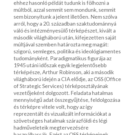
ehhez hasonló példát tudunk is fölhozni a
múltból, azzal semmit sem mondunk, semmit
sem bizonyítunk a jelent illetően. Nem szólva
arról, hogy a 20. században szaktudománnyá
váló és intézményesülő térképészet, kivált a
második világháború után, kifejezetten saját
múltjával szemben határozta meg magát:
szigorú, semleges, politika és ideológiamentes
tudományként. Paradigmatikus figurája az
1945 utáni időszak egyik legjelentősebb
térképésze, Arthur Robinson, aki a második
világháború idején a CIA elődje, az OSS (Office
of Strategic Services) térképosztályának
vezetőjeként dolgozott. Feladata hatalmas
mennyiségű adat összegyűjtése, feldolgozása
és térképre vitele volt, hogy az így
reprezentált és vizualizált információkat a
szövetséges hatalmak szárazföldi és légi
hadműveleteik megtervezésére
használhassák. Ezért az OSS térképeinek