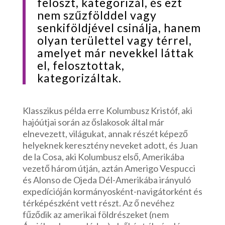
feloszt, kategorizál, és ezt
nem szűzfölddel vagy
senkiföldjével csinálja, hanem
olyan területtel vagy térrel,
amelyet már nevekkel láttak
el, felosztottak,
kategorizáltak.
Klasszikus példa erre Kolumbusz Kristóf, aki
hajóútjai során az őslakosok által már
elnevezett, világukat, annak részét képező
helyeknek keresztény neveket adott, és Juan
de la Cosa, aki Kolumbusz első, Amerikába
vezető három útján, aztán Amerigo Vespucci
és Alonso de Ojeda Dél-Amerikába irányuló
expedícióján kormányosként-navigátorként és
térképészként vett részt. Az ő nevéhez
fűződik az amerikai földrészeket (nem