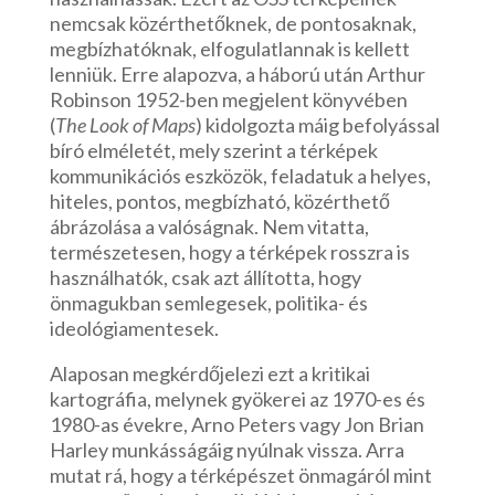
nemcsak közérthetőknek, de pontosaknak,
megbízhatóknak, elfogulatlannak is kellett
lenniük. Erre alapozva, a háború után Arthur
Robinson 1952-ben megjelent könyvében
(
The Look of Maps
) kidolgozta máig befolyással
bíró elméletét, mely szerint a térképek
kommunikációs eszközök, feladatuk a helyes,
hiteles, pontos, megbízható, közérthető
ábrázolása a valóságnak. Nem vitatta,
természetesen, hogy a térképek rosszra is
használhatók, csak azt állította, hogy
önmagukban semlegesek, politika- és
ideológiamentesek.
Alaposan megkérdőjelezi ezt a kritikai
kartográfia, melynek gyökerei az 1970-es és
1980-as évekre, Arno Peters vagy Jon Brian
Harley munkásságáig nyúlnak vissza. Arra
mutat rá, hogy a térképészet önmagáról mint