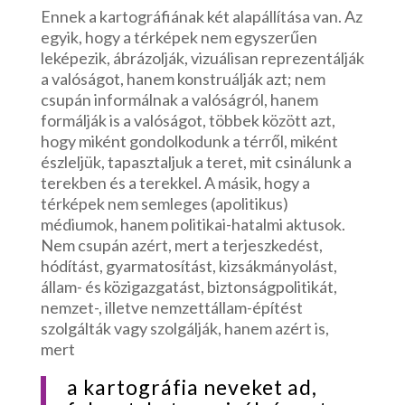
Ennek a kartográfiának két alapállítása van. Az
egyik, hogy a térképek nem egyszerűen
leképezik, ábrázolják, vizuálisan reprezentálják
a valóságot, hanem konstruálják azt; nem
csupán informálnak a valóságról, hanem
formálják is a valóságot, többek között azt,
hogy miként gondolkodunk a térről, miként
észleljük, tapasztaljuk a teret, mit csinálunk a
terekben és a terekkel. A másik, hogy a
térképek nem semleges (apolitikus)
médiumok, hanem politikai-hatalmi aktusok.
Nem csupán azért, mert a terjeszkedést,
hódítást, gyarmatosítást, kizsákmányolást,
állam- és közigazgatást, biztonságpolitikát,
nemzet-, illetve nemzettállam-építést
szolgálták vagy szolgálják, hanem azért is,
mert
a kartográfia neveket ad,