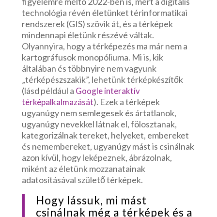
figyelemre méltó 2022-ben is, mert a digitális
technológia révén életünket térinformatikai
rendszerek (GIS) szövik át, és a térképek
mindennapi életünk részévé váltak.
Olyannyira, hogy a térképezés ma már nem a
kartográfusok monopóliuma. Mi is, kik
általában és többnyire nem vagyunk
„térképészszakik”, lehetünk térképkészítők
(lásd például a
Google interaktív
). Ezek a térképek
térképalkalmazását
ugyanúgy nem semlegesek és ártatlanok,
ugyanúgy nevekkel látnak el, fölosztanak,
kategorizálnak tereket, helyeket, embereket
és nemembereket, ugyanúgy mást is csinálnak
azon kívül, hogy leképeznek, ábrázolnak,
miként az életünk mozzanatainak
adatosításával születő térképek.
Hogy lássuk, mi mást
csinálnak még a térképek és a