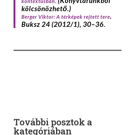
(Könyvtárunkból
kontextusban.
kölcsönözhető.)
.
Berger
Viktor: A térképek rejtett tere
Buksz
24 (2012/1), 30–36.
További posztok a
kategóriában