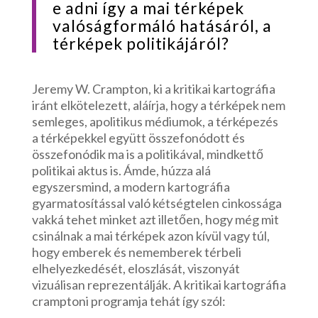
e adni így a mai térképek
valóságformáló hatásáról, a
térképek politikájáról?
Jeremy W. Crampton, ki a kritikai kartográfia
iránt elkötelezett, aláírja, hogy a térképek nem
semleges, apolitikus médiumok, a térképezés
a térképekkel együtt összefonódott és
összefonódik ma is a politikával, mindkettő
politikai aktus is. Ámde, húzza alá
egyszersmind, a modern kartográfia
gyarmatosítással való kétségtelen cinkossága
vakká tehet minket azt illetően, hogy még mit
csinálnak a mai térképek azon kívül vagy túl,
hogy emberek és nememberek térbeli
elhelyezkedését, eloszlását, viszonyát
vizuálisan reprezentálják. A kritikai kartográfia
cramptoni programja tehát így szól: