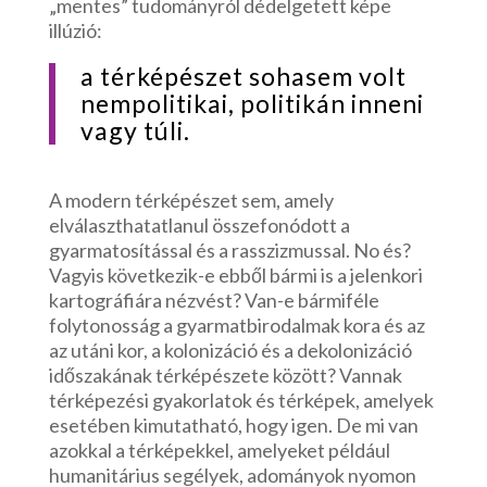
„mentes” tudományról dédelgetett képe
illúzió:
a térképészet sohasem volt
nempolitikai, politikán inneni
vagy túli.
A modern térképészet sem, amely
elválaszthatatlanul összefonódott a
gyarmatosítással és a rasszizmussal. No és?
Vagyis következik-e ebből bármi is a jelenkori
kartográfiára nézvést? Van-e bármiféle
folytonosság a gyarmatbirodalmak kora és az
az utáni kor, a kolonizáció és a dekolonizáció
időszakának térképészete között? Vannak
térképezési gyakorlatok és térképek, amelyek
esetében kimutatható, hogy igen. De mi van
azokkal a térképekkel, amelyeket például
humanitárius segélyek, adományok nyomon