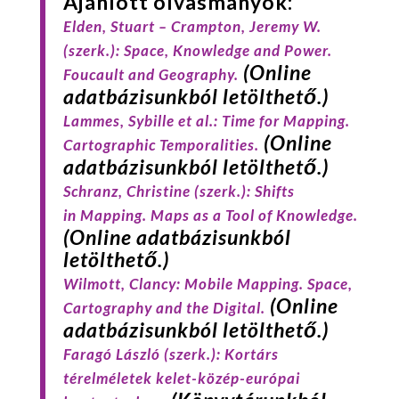
Ajánlott olvasmányok:
Elden
,
Stuart
–
Crampton
,
Jeremy W.
(szerk.):
Space, Knowledge and Power.
(Online
Foucault and Geography
.
adatbázisunkból letölthető.)
Lammes
,
Sybille
et al.: T
ime for Mapping.
(Online
Cartographic Temporalities.
adatbázisunkból letölthető.)
Schranz,
Christine
(szerk.):
Shifts
in Mapping. Maps as a Tool of Knowledge.
(Online adatbázisunkból
letölthető.)
Wilmott
,
Clancy
:
Mobile Mapping. Space,
(Online
Cartography and the Digital.
adatbázisunkból letölthető.)
Faragó
László (szerk.):
Kortárs
térelméletek kelet-közép-európai