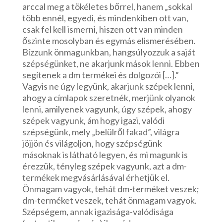
arccal meg a tökéletes bőrrel, hanem „sokkal
több ennél, egyedi, és mindenkiben ott van,
csak fel kell ismerni, hiszen ott van minden
őszinte mosolyban és egymás elismerésében.
Bízzunk önmagunkban, hangsúlyozzuk a saját
szépségünket, ne akarjunk mások lenni. Ebben
segítenek a dm termékei és dolgozói […].”
Vagyis ne úgy legyünk, akarjunk szépek lenni,
ahogy a címlapok szeretnék, merjünk olyanok
lenni, amilyenek vagyunk, úgy szépek, ahogy
szépek vagyunk, ám hogy igazi, valódi
szépségünk, mely „belülről fakad”, világra
jöjjön és világoljon, hogy szépségünk
másoknak is látható legyen, és mi magunk is
érezzük, tényleg szépek vagyunk, azt a dm-
termékek megvásárlásával érhetjük el.
Önmagam vagyok, tehát dm-terméket veszek;
dm-terméket veszek, tehát önmagam vagyok.
Szépségem, annak igazisága-valódisága