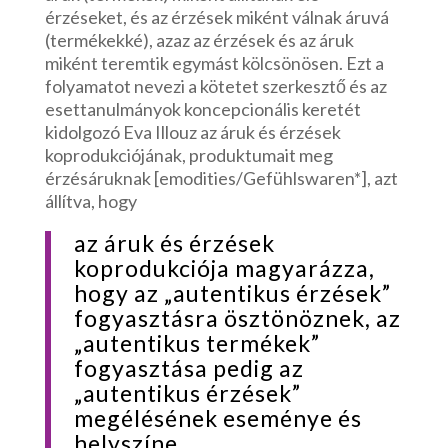
érzéseket, és az érzések miként válnak áruvá
(termékekké), azaz az érzések és az áruk
miként teremtik egymást kölcsönösen. Ezt a
folyamatot nevezi a kötetet szerkesztő és az
esettanulmányok koncepcionális keretét
kidolgozó Eva Illouz az áruk és érzések
koprodukciójának, produktumait meg
érzésáruknak [emodities/Gefühlswaren*], azt
állítva, hogy
az áruk és érzések
koprodukciója magyarázza,
hogy az „autentikus érzések”
fogyasztásra ösztönöznek, az
„autentikus termékek”
fogyasztása pedig az
„autentikus érzések”
megélésének eseménye és
helyszíne.