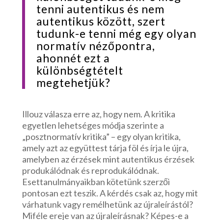
tenni autentikus és nem
autentikus között, szert
tudunk-e tenni még egy olyan
normatív nézőpontra,
ahonnét ezt a
különbségtételt
megtehetjük?
Illouz válasza erre az, hogy nem. A kritika
egyetlen lehetséges módja szerinte a
„posztnormatív kritika” – egy olyan kritika,
amely azt az együttest tárja föl és írja le újra,
amelyben az érzések mint autentikus érzések
produkálódnak és reprodukálódnak.
Esettanulmányaikban kötetünk szerzői
pontosan ezt teszik. A kérdés csak az, hogy mit
várhatunk vagy remélhetünk az újraleírástól?
Miféle ereje van az újraleírásnak? Képes-e a