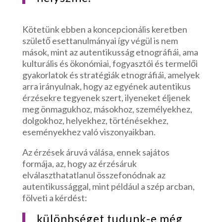
Kötetünk ebben a koncepcionális keretben
születő esettanulmányai így végül is nem
mások, mint az autentikusság etnográfiái, ama
kulturális és ökonómiai, fogyasztói és termelői
gyakorlatok és stratégiák etnográfiái, amelyek
arra irányulnak, hogy az egyének autentikus
érzésekre tegyenek szert, ilyeneket éljenek
meg önmagukhoz, másokhoz, személyekhez,
dolgokhoz, helyekhez, történésekhez,
eseményekhez való viszonyaikban.
Az érzések áruvá válása, ennek sajátos
formája, az, hogy az érzésáruk
elválaszthatatlanul összefonódnak az
autentikussággal, mint például a szép arcban,
fölveti a kérdést:
különbséget tudunk-e még