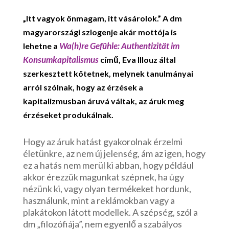
„Itt vagyok önmagam, itt vásárolok.” A dm
magyarországi szlogenje akár mottója is
Wa(h)re Gefühle: Authentizität im
lehetne a
Konsumkapitalismus
című, Eva Illouz által
szerkesztett kötetnek, melynek tanulmányai
arról szólnak, hogy az érzések a
kapitalizmusban áruvá váltak, az áruk meg
érzéseket produkálnak.
Hogy az áruk hatást gyakorolnak érzelmi
életünkre, az nem új jelenség, ám az igen, hogy
ez a hatás nem merül ki abban, hogy például
akkor érezzük magunkat szépnek, ha úgy
nézünk ki, vagy olyan termékeket hordunk,
használunk, mint a reklámokban vagy a
plakátokon látott modellek. A szépség, szól a
dm „filozófiája”, nem egyenlő a szabályos