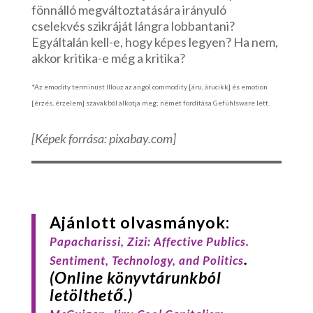
fönnálló megváltoztatására irányuló
cselekvés szikráját lángra lobbantani?
Egyáltalán kell-e, hogy képes legyen? Ha nem,
akkor kritika-e még a kritika?
*Az emodity terminust Illouz az angol commodity [áru, árucikk] és emotion
[érzés, érzelem] szavakból alkotja meg; német fordítása Gefühlsware lett.
[Képek forrása: pixabay.com]
Ajánlott olvasmányok:
Papacharissi
, Zizi:
Affective Publics.
.
Sentiment, Technology, and Politics
(Online könyvtárunkból
letölthető.)
.