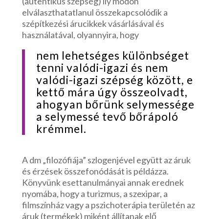
(autentikus szépség) ily módon
elválaszthatatlanul összekapcsolódik a
szépítkezési árucikkek vásárlásával és
használatával, olyannyira, hogy
nem lehetséges különbséget
tenni valódi-igazi és nem
valódi-igazi szépség között, e
kettő mára úgy összeolvadt,
ahogyan bőrünk selymessége
a selymessé tevő bőrápoló
krémmel.
A dm „filozófiája” szlogenjével együtt az áruk
és érzések összefonódását is példázza.
Könyvünk esettanulmányai annak erednek
nyomába, hogy a turizmus, a szexipar, a
filmszínház vagy a pszichoterápia területén az
áruk (termékek) miként állítanak elő