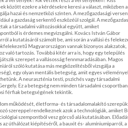
k között ezekre a kérdésekre keresi a választ, miközben a
álja hazai és nemzetközi szinten. A mezőgazdasági versen
éldául a gazdaság serkentő eszközéül szolgál. A mezőgazda
tak a társadalmi változásokkal együtt, amiket
mpontból is érdemes megvizsgálni. Kovács István Gábor
ól a kutatásáról számolt be, ami során a vallási és felekez
 sokfelekezetű Magyarországon vannak bizonyos alakzatok,
z való tartozás. Továbbá kitér arra is, hogy egy település
játszik szerepet a vallásosság fennmaradásában. Magos
iáról szóló kutatása más megközelítésből vizsgálja a
eség), egy olyan mentális betegség, amit egyes véleménye
zhetünk. A neuraszténia testi, pszichés vagy társadalmi
 Gergely. Ez a betegség nem minden társadalmi csoportban
osi férfiak betegségének tekintik.
lom működését, életforma- és társadalomalakító szerepük
zó szereppel rendelkeznek azok a technológiák, amiket 
iológiai szempontból vesz górcső alá kutatásában. Előadá
 az úthálózat kiépítéséről, a bauxit és- alumíniumiparról, a