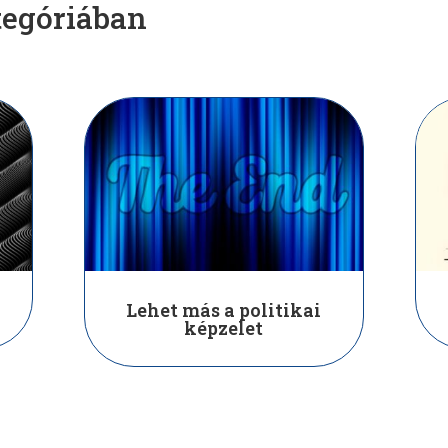
tegóriában
Lehet más a politikai
képzelet