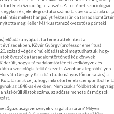
örténeti Szociológia Tanszék. A Történeti szociológiai
 egykori és jelenlegi oktatói számoltak be kutatásaikról. 
zatekintés mellett hangsúlyt fektessünk a társadalomtörté
al nyitotta meg Keller Márkus (tanszékvezető) a pénteki
) előadása nyújtott történeti áttekintést a
lt évtizedekben. Kövér György (professor emeritus)
 20. század végén című előadásából megtudhattuk, hogy
matok övezték a társadalomtörténeti kézikönyvek
 Kiderült, hogy a társadalomtörténeti kézikönyvek és
bb a szociológia felől érkezett. Azonban a legtöbb ilyen
. Horváth Gergely Krisztián (tudományos főmunkatárs) a
. Kutatásának célja, hogy mikrotörténeti szempontból feltá
ágynak az 1848-as években. Nem csak a földbirtok nagyság
 a ház körüli állatok száma, az adózás menete és még sok
ozást.
 mezőgazdasági versenyek vizsgálata során? Milyen
ek a versenyek? Kik vettek részt a versenyeken? Kiss