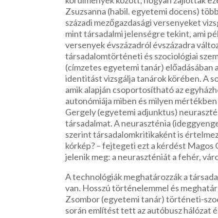
Zsuzsanna (habil. egyetemi docens) többe
századi mezőgazdasági versenyeket vizsg
mint társadalmi jelenségre tekint, ami p
versenyek évszázadról évszázadra változ
társadalomtörténeti és szociológiai sze
(címzetes egyetemi tanár) előadásában arr
identitást vizsgálja tanárok körében. A
amik alapján csoportosítható az egyházho
autonómiája miben és milyen mértékben 
Gergely (egyetemi adjunktus) neurasztén
társadalmat. A neuraszténia (ideggyeng
szerint társadalomkritikaként is értelme
kórkép? – fejtegeti ezt a kérdést Magos
jelenik meg: a neuraszténiát a fehér, vár
A technológiák meghatározzák a társada
van. Hosszú történelemmel és meghatáro
Zsombor (egyetemi tanár) történeti-szoc
során említést tett az autóbusz hálózat és