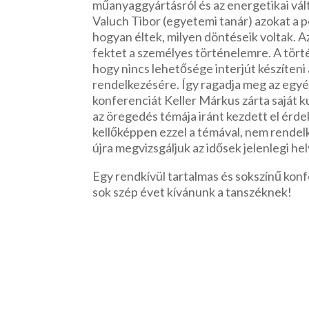
műanyaggyártásról és az energetikai váltá
Valuch Tibor (egyetemi tanár) azokat a p
hogyan éltek, milyen döntéseik voltak. A
fektet a személyes történelemre. A tört
hogy nincs lehetősége interjút készíteni
rendelkezésére. Így ragadja meg az egyén
konferenciát Keller Márkus zárta saját 
az öregedés témája iránt kezdett el érd
kellőképpen ezzel a témával, nem rendelk
újra megvizsgáljuk az idősek jelenlegi he
Egy rendkívül tartalmas és sokszínű kon
sok szép évet kívánunk a tanszéknek!