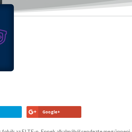
Google+
s folyik az ELTE-n. Ennek alkalmából rendezte meg ünnepi