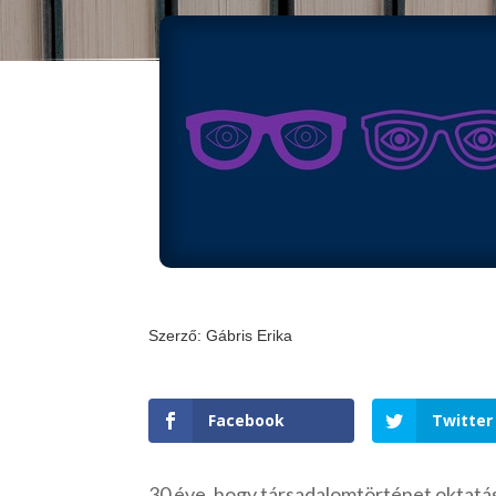
Szerző: Gábris Erika
Facebook
Twitter
30 éve, hogy társadalomtörténet oktatá