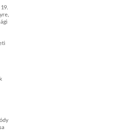
 19.
yre,
sági
eti
k
Bódy
sa