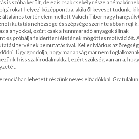
s is szóba került, de ez is csak csekély része a témakörnek
olgárokat helyezi középpontba, akikről keveset tudunk: kik
z általános történelem mellett Valuch Tibor nagy hangsúly
éneti kutatás nehézsége és szépsége szerinte abban rejlik,
 az alanyokkal, ezért csak a fennmaradó anyagok állnak
t és próbálja felderíteni életének mögöttes motivációit. 
kutatási tervének bemutatásával. Keller Márkus az öregség
eklődni. Úgy gondolja, hogy manapság már nem foglalkozna
ezünk friss szakirodalmakkal, ezért szükség van arra, hog
lyzetét.
ferenciában lehetett részünk neves előadókkal. Gratulálun