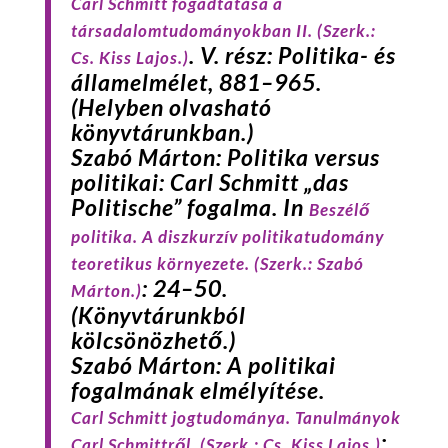
Carl Schmitt fogadtatása a
társadalomtudományokban II.
(Szerk.:
. V. rész: Politika- és
Cs. Kiss Lajos.)
államelmélet, 881–965.
(Helyben olvasható
könyvtárunkban.)
Szabó
Márton: Politika versus
politikai: Carl Schmitt „das
Politische” fogalma. In
Beszélő
politika. A diszkurzív politikatudomány
teoretikus környezete. (Szerk.: Szabó
: 24–50.
Márton.)
(Könyvtárunkból
kölcsönözhető.)
Szabó
Márton: A politikai
fogalmának elmélyítése.
Carl Schmitt jogtudománya. Tanulmányok
:
Carl Schmittről.
(Szerk.: Cs. Kiss Lajos.)