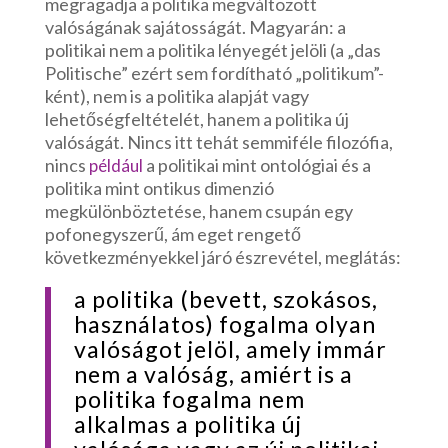
megragadja a politika megváltozott
valóságának sajátosságát. Magyarán: a
politikai nem a politika lényegét jelöli (a „das
Politische” ezért sem fordítható „politikum”-
ként), nem is a politika alapját vagy
lehetőségfeltételét, hanem a politika új
valóságát. Nincs itt tehát semmiféle filozófia,
nincs
a politikai mint ontológiai és a
például
politika mint ontikus dimenzió
megkülönböztetése, hanem csupán egy
pofonegyszerű, ám eget rengető
következményekkel járó észrevétel, meglátás:
a politika (bevett, szokásos,
használatos) fogalma olyan
valóságot jelöl, amely immár
nem a valóság, amiért is a
politika fogalma nem
alkalmas a politika új