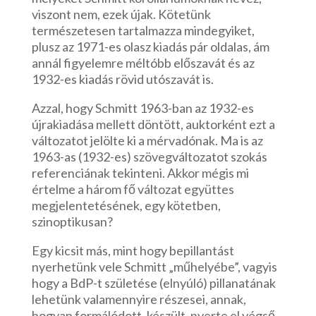
viszont nem, ezek újak. Kötetünk
természetesen tartalmazza mindegyiket,
plusz az 1971-es olasz kiadás pár oldalas, ám
annál figyelemre méltóbb előszavát és az
1932-es kiadás rövid utószavát is.
Azzal, hogy Schmitt 1963-ban az 1932-es
újrakiadása mellett döntött, auktorként ezt a
változatot jelölte ki a mérvadónak. Ma is az
1963-as (1932-es) szövegváltozatot szokás
referenciának tekinteni. Akkor mégis mi
értelme a három fő változat együttes
megjelentetésének, egy kötetben,
szinoptikusan?
Egy kicsit más, mint hogy bepillantást
nyerhetünk vele Schmitt „műhelyébe”, vagyis
hogy a BdP-t születése (elnyúló) pillanatának
lehetünk valamennyire részesei, annak,
hogyan formálódott, készült, nyerte el végső,