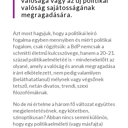
valósága vagy az új politikai
valóság sajátosságának
megragadására.
Azt most hagyjuk, hogy a politikai leíró
fogalma egyben mennyiben és miért politikai
fogalom, csak rögzítsük: a BdP nemcsak a
schmitti életmű kulcsszövege, hanem a 20–21.
század politikaelméletéé is – mindenekelőtt az
olyané, amely a valóság és annak megragadása
iránt elkötelezett, nem pedig valamilyen
(beláthatatlanul) mélynek vagy végsőnek
tetsző, netán divatos, trendi, szexi
filozofémáknak.
No de mi értelme a három fő változat együttes
megjelentetésének, egy kötetben,
szinoptikusan? Abban nincs semmi különös,
hogy egy politikaelméleti (vagy másfajta)