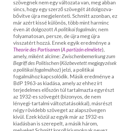
szövegnek nem egy változata van, meg abban
sincs, hogy egy szerző szövegét átdolgozva-
bővítve újra megjelenteti. Schmitt azonban, ez
már azért kissé különös, több mint harminc
éven át dolgozott
A politikai fogalmá
n; nem
folyamatosan, persze, de újra meg újra
visszatért hozzá. Ennek egyik eredménye a
(
),
Theorie des Partisanen
A partizán elmélete
amely, miként alcíme:
Zwischenbemerkung zum
Begriff des Politischen
(
Közbevetett megjegyzések
a politikai fogalmához
) jelzi, a politikai
fogalmához kapcsolódik. Másik eredménye a
BdP 1963-as kiadása, amely az ehhez írt
terjedelmes előszón túl tartalmazta egyrészt
az 1932-es szövegét (bizonyos, de nem
lényegi-tartalmi változtatásokkal), másrészt
négy rövidebb szöveget az alapszövegen
kívül. Ezek közül az egyik már az 1932-es
kiadásban is szerepelt, a másik három,
melyeket Schmitt korolláriumoknak nevez,