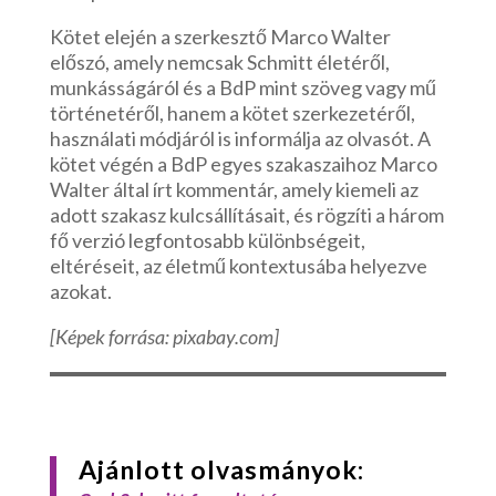
Kötet elején a szerkesztő Marco Walter
előszó, amely nemcsak Schmitt életéről,
munkásságáról és a BdP mint szöveg vagy mű
történetéről, hanem a kötet szerkezetéről,
használati módjáról is informálja az olvasót. A
kötet végén a BdP egyes szakaszaihoz Marco
Walter által írt kommentár, amely kiemeli az
adott szakasz kulcsállításait, és rögzíti a három
fő verzió legfontosabb különbségeit,
eltéréseit, az életmű kontextusába helyezve
azokat.
[Képek forrása: pixabay.com]
Ajánlott olvasmányok: