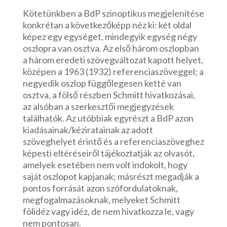
Kötetünkben a BdP szinoptikus megjelenítése
konkrétan a következőképp néz ki: két oldal
képez egy egységet, mindegyik egység négy
oszlopra van osztva. Az első három oszlopban
a három eredeti szövegváltozat kapott helyet,
középen a 1963 (1932) referenciaszöveggel; a
negyedik oszlop függőlegesen ketté van
osztva, a fölső részben Schmitt hivatkozásai,
az alsóban a szerkesztői megjegyzések
találhatók. Az utóbbiak egyrészt a BdP azon
kiadásainak/kéziratainak az adott
szöveghelyet érintő és a referenciaszöveghez
képesti eltéréseiről tájékoztatják az olvasót,
amelyek esetében nem volt indokolt, hogy
saját oszlopot kapjanak; másrészt megadják a
pontos forrását azon szófordulatoknak,
megfogalmazásoknak, melyeket Schmitt
fölidéz vagy idéz, de nem hivatkozza le, vagy
nem pontosan.