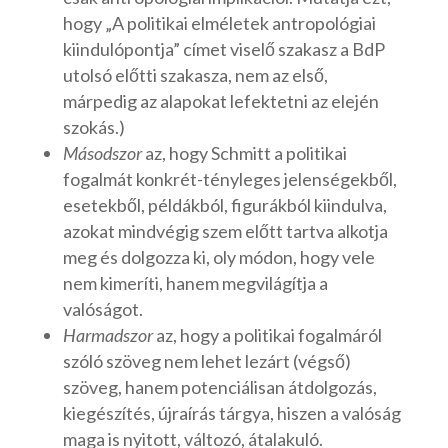
hogy „A politikai elméletek antropológiai
kiindulópontja” címet viselő szakasz a BdP
utolsó előtti szakasza, nem az első,
márpedig az alapokat lefektetni az elején
szokás.)
Másodszor
az, hogy Schmitt a politikai
fogalmát konkrét-tényleges jelenségekből,
esetekből, példákból, figurákból kiindulva,
azokat mindvégig szem előtt tartva alkotja
meg és dolgozza ki, oly módon, hogy vele
nem kimeríti, hanem megvilágítja a
valóságot.
Harmadszor
az, hogy a politikai fogalmáról
szóló szöveg nem lehet lezárt (végső)
szöveg, hanem potenciálisan átdolgozás,
kiegészítés, újraírás tárgya, hiszen a valóság
maga is nyitott, változó, átalakuló.