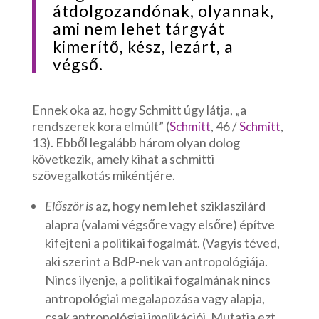
átdolgozandónak, olyannak,
ami nem lehet tárgyát
kimerítő, kész, lezárt, a
végső.
Ennek oka az, hogy Schmitt úgy látja, „a
rendszerek kora elmúlt” (
, 46 /
,
Schmitt
Schmitt
13). Ebből legalább három olyan dolog
következik, amely kihat a schmitti
szövegalkotás mikéntjére.
Először is
az, hogy nem lehet sziklaszilárd
alapra (valami végsőre vagy elsőre) építve
kifejteni a politikai fogalmát. (Vagyis téved,
aki szerint a BdP-nek van antropológiája.
Nincs ilyenje, a politikai fogalmának nincs
antropológiai megalapozása vagy alapja,
csak antropológiai implikációi. Mutatja ezt,