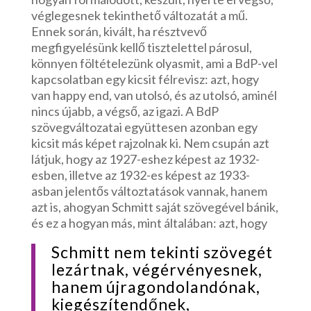
véglegesnek tekinthető változatát a mű.
Ennek során, kivált, ha résztvevő
megfigyelésünk kellő tisztelettel párosul,
könnyen föltételezünk olyasmit, ami a BdP-vel
kapcsolatban egy kicsit félrevisz: azt, hogy
van happy end, van utolsó, és az utolsó, aminél
nincs újabb, a végső, az igazi. A BdP
szövegváltozatai együttesen azonban egy
kicsit más képet rajzolnak ki. Nem csupán azt
látjuk, hogy az 1927-eshez képest az 1932-
esben, illetve az 1932-es képest az 1933-
asban jelentős változtatások vannak, hanem
azt is, ahogyan Schmitt saját szövegével bánik,
és ez a hogyan más, mint általában: azt, hogy
Schmitt nem tekinti szövegét
lezártnak, végérvényesnek,
hanem újragondolandónak,
kiegészítendőnek,