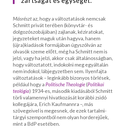
zártságát és egységét.
Másrészt
az, hogy a változtatások nemcsak
Schmitt privát terében (könyvtár- és
dolgozószobájában) zajlanak, kéziratokat,
jegyzeteket maguk után hagyva, hanem
(újra)kiadások formájában úgyszólván az
olvasók szeme előtt, még ha Schmitt nem is
jelzi, vagy ha jelzi, akkor csak általánosságban,
hogy változtatott, indokolni meg egyáltalán
nem indokol, lábjegyzetben sem. Ilyenfajta
változtatások – leginkább bizonyos törlések,
például hogy a
(
Politische Theologie
Politikai
) 1934-es, második kiadásából Schmitt
teológia
törli valamennyi hivatkozását korábbi zsidó
kollegájára, Erich Kaufmannra –, más
szövegeivel is megesnek, de ezek tartalmi-
tárgyi szempontból nem olyan horderejűek,
mint a BdP esetében.