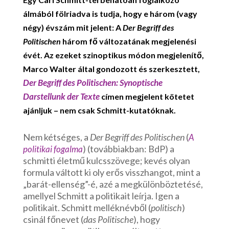
álmából fölriadva is tudja, hogy e három (vagy
négy) évszám mit jelent: A
Der Begriff des
Politischen
három fő változatának megjelenési
évét. Az ezeket szinoptikus módon megjelenítő,
Marco Walter által gondozott és szerkesztett,
Der Begriff des Politischen: Synoptische
Darstellunk der Texte
címen megjelent kötetet
ajánljuk – nem csak Schmitt-kutatóknak.
Nem kétséges, a
Der Begriff des Politischen
(
A
) (továbbiakban: BdP) a
politikai fogalma
schmitti életmű kulcsszövege; kevés olyan
formula váltott ki oly erős visszhangot, mint a
„barát-ellenség”-é, azé a megkülönböztetésé,
amellyel Schmitt a politikait leírja. Igen a
politikait. Schmitt melléknévből (
politisch
)
csinál főnevet (
das Politische
), hogy