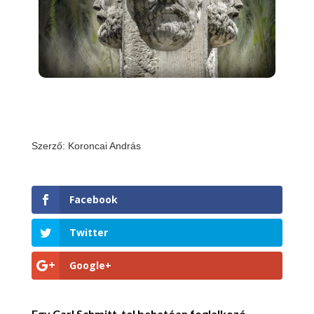
Szerző: Koroncai András
Facebook
Twitter
Google+
Egy Carl Schmitt-tel behatóan foglalkozó