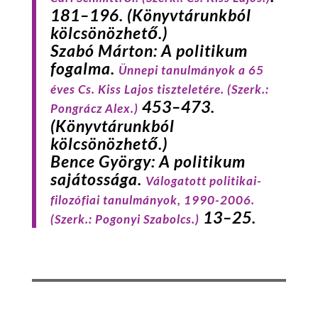
181–196. (Könyvtárunkból
kölcsönözhető.)
Szabó
Márton: A politikum
fogalma.
Ünnepi tanulmányok a 65
éves Cs. Kiss Lajos tiszteletére.
(Szerk.:
453–473.
Pongrácz Alex.)
(Könyvtárunkból
kölcsönözhető.)
Bence
György: A politikum
sajátossága.
Válogatott politikai-
filozófiai tanulmányok, 1990-2006.
13–25.
(Szerk.: Pogonyi Szabolcs.)