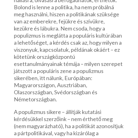
Bolond is lenne a politika, ha nem próbálná
meg használni, hiszen a politikának szüksége
van az emberekre, fejükre és szívükre,
kezükre és lábukra. Nem csoda, hogy a
populizmus is meglátta a populáris kultúrában
a lehetőséget, a kérdés csak az, hogy milyen a
viszonyuk, kapcsolatuk, példának okáért – ez
kötetünk országközpontú
esettanulmányainak témája – milyen szerepet
játszott a populáris zene a populizmus
sikerében, itt nálunk, Európában:
Magyarországon, Ausztriában,
Olaszországban, Svédországban és
Németországban.
A populizmus sikere – állítják kutatási
kérdésükkel szerzőink – nem érthető meg
(nem magyarázható), ha a politikát azonosítjuk
a pártpolitikával, vagy ha kizárólag a