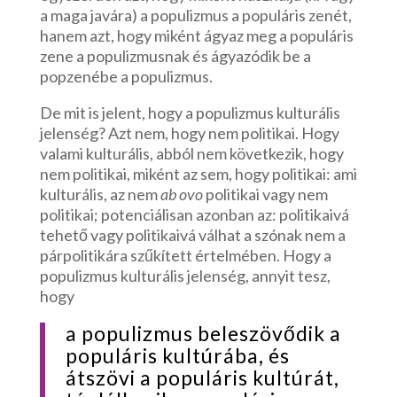
a maga javára) a populizmus a populáris zenét,
hanem azt, hogy miként ágyaz meg a populáris
zene a populizmusnak és ágyazódik be a
popzenébe a populizmus.
De mit is jelent, hogy a populizmus kulturális
jelenség? Azt nem, hogy nem politikai. Hogy
valami kulturális, abból nem következik, hogy
nem politikai, miként az sem, hogy politikai: ami
kulturális, az nem
ab ovo
politikai vagy nem
politikai; potenciálisan azonban az: politikaivá
tehető vagy politikaivá válhat a szónak nem a
párpolitikára szűkített értelmében. Hogy a
populizmus kulturális jelenség, annyit tesz,
hogy
a populizmus beleszövődik a
populáris kultúrába, és
átszövi a populáris kultúrát,