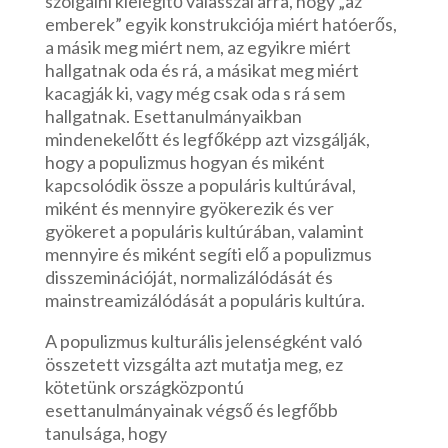
szolgálni kielégítő válasszal arra, hogy „az
emberek” egyik konstrukciója miért hatóerős,
a másik meg miért nem, az egyikre miért
hallgatnak oda és rá, a másikat meg miért
kacagják ki, vagy még csak oda s rá sem
hallgatnak. Esettanulmányaikban
mindenekelőtt és legfőképp azt vizsgálják,
hogy a populizmus hogyan és miként
kapcsolódik össze a populáris kultúrával,
miként és mennyire gyökerezik és ver
gyökeret a populáris kultúrában, valamint
mennyire és miként segíti elő a populizmus
disszeminációját, normalizálódását és
mainstreamizálódását a populáris kultúra.
A populizmus kulturális jelenségként való
összetett vizsgálta azt mutatja meg, ez
kötetünk országközpontú
esettanulmányainak végső és legfőbb
tanulsága, hogy