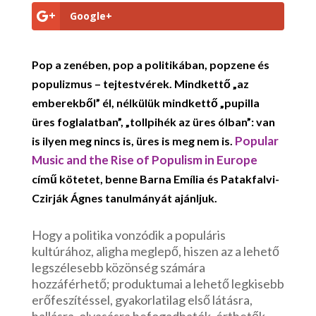
Google+
Pop a zenében, pop a politikában, popzene és
populizmus – tejtestvérek. Mindkettő „az
emberekből” él, nélkülük mindkettő „pupilla
üres foglalatban”, „tollpihék az üres ólban”: van
Popular
is ilyen meg nincs is, üres is meg nem is.
Music and the Rise of Populism in Europe
című kötetet, benne Barna Emília és Patakfalvi-
Czirják Ágnes tanulmányát ajánljuk.
Hogy a politika vonzódik a populáris
kultúrához, aligha meglepő, hiszen az a lehető
legszélesebb közönség számára
hozzáférhető; produktumai a lehető legkisebb
erőfeszítéssel, gyakorlatilag első látásra,
hallásra, olvasásra befogadhatók, érthetők.