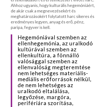
Ahhoz ugyanis, hogy kulturális hegemóniáért,
de akár csak a megnevezésekért és
meghatározásokért folytatott harc sikeres és
eredményes legyen, anyag és erő, pénz,
paripa, fegyver is kell.
Hegemóniával szemben az
ellenhegemónia, az uralkodó
kultúrával szemben az
ellenkultúra, a fönnálló
valósággal szemben az
ellenvalóság megteremtése
nem lehetséges materiális-
mediális erőforrások nélkül,
de nem lehetséges az
uralkodó eltalálása,
legyőzése, margóra,
perifériára szorítása,