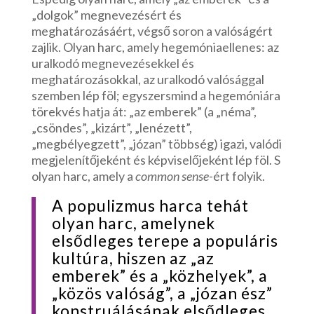
„dolgok” megnevezésért és
meghatározásáért, végső soron a valóságért
zajlik. Olyan harc, amely hegemóniaellenes: az
uralkodó megnevezésekkel és
meghatározásokkal, az uralkodó valósággal
szemben lép föl; egyszersmind a hegemóniára
törekvés hatja át: „az emberek” (a „néma”,
„csöndes”, „kizárt”, „lenézett”,
„megbélyegzett”, „józan” többség) igazi, valódi
megjelenítőjeként és képviselőjeként lép föl. S
olyan harc, amely a
common sense
-ért folyik.
A populizmus harca tehát
olyan harc, amelynek
elsődleges terepe a populáris
kultúra, hiszen az „az
emberek” és a „közhelyek”, a
„közös valóság”, a „józan ész”
konstruálásának elsődleges