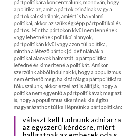
pártpolitikára koncentrálunk, mondván, hogy
a politika az, amit a pártok csinálnak vagy a
pártokkal csinálnak, amiért is ha valami
politikai, akkor az szükségképp pártpolitikai és
pártos. Mintha pártokon kívül nem lennének
vagy lehetnének politikai alanyok,
pártpolitikán kívül vagy azon túl politika,
mintha a létező pártok jól definiálnák a
politikai alanyok halmazát, a pártpolitika
lefedné és kimerítené a politikát. Amikor
szerzőink abból indulnak ki, hogy a populizmus
nem érthető meg, ha kizárólag a pártpolitikára
fókuszálunk, akkor ezzel azt is állítják, hogy a
politika nem egyenlő a pártpolitikával; meg azt
is, hogy a populizmus sikerének kielégítő
magyarázathoz túl kell lépnünk a pártpolitikán:
választ kell tudnunk adni arra
az egyszerű kérdésre, miért
hallgatnak az emberek oda s