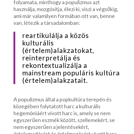
folyamata, minthogy a populizmus azt
használja, mozgósítja, élezi ki, viszi a végsőkig,
ami már valamilyen formában ott van, benne
van, létezik a társadalomban:
reartikulálja a közös
kulturális
(értelem)alakzatokat,
reinterpretálja és
rekontextualizálja a
mainstream populáris kultúra
(értelem)alakzatait.
A populizmus által a popkultúra terepén és
közegében folytatott harc a kulturális
hegemóniáért vívott harc is, amely se nem
egyszerűen eszmék között, szellemekért, se
nem egyszerűen a jelentésekért,
értelemadásért és értelmezésért vívott harc.