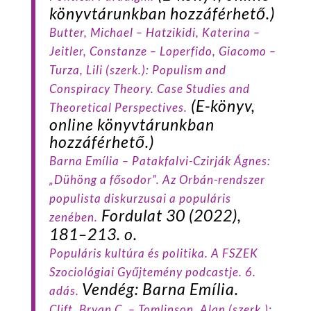
könyvtárunkban hozzáférhető.)
Butter
, Michael –
Hatzikidi
, Katerina –
Jeitler
, Constanze –
Loperfido
, Giacomo –
Turza
, Lili (szerk.):
Populism and
Conspiracy Theory. Case Studies and
(E-könyv,
Theoretical Perspectives.
online könyvtárunkban
hozzáférhető.)
Barna
Emília –
Patakfalvi-Czirják
Ágnes:
„Dühöng a fősodor”. Az Orbán-rendszer
populista diskurzusai a populáris
Fordulat
30 (2022),
zenében.
181–213. o.
Populáris kultúra és politika. A FSZEK
Szociológiai Gyűjtemény podcastje. 6.
Vendég: Barna Emília.
adás.
Clift
, Bryan C. –
Tomlinson
, Alan (szerk.):