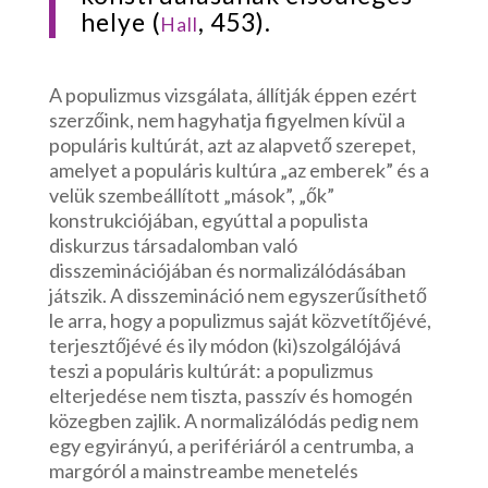
helye (
, 453).
Hall
A populizmus vizsgálata, állítják éppen ezért
szerzőink, nem hagyhatja figyelmen kívül a
populáris kultúrát, azt az alapvető szerepet,
amelyet a populáris kultúra „az emberek” és a
velük szembeállított „mások”, „ők”
konstrukciójában, egyúttal a populista
diskurzus társadalomban való
disszeminációjában és normalizálódásában
játszik. A disszemináció nem egyszerűsíthető
le arra, hogy a populizmus saját közvetítőjévé,
terjesztőjévé és ily módon (ki)szolgálójává
teszi a populáris kultúrát: a populizmus
elterjedése nem tiszta, passzív és homogén
közegben zajlik. A normalizálódás pedig nem
egy egyirányú, a perifériáról a centrumba, a
margóról a mainstreambe menetelés