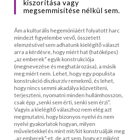
kiszorítása vagy
megsemmisítése nélkül sem.
Ám a kulturális hegemóniáért folyatott harc
mindezt figyelembe vevő, összetett
elemzésével sem adhatunk kielégítő választ
arra a kérdésre, hogy miért hat (hatóképes)
„az emberek” egyik konstrukciója
(megnevezése és meghatározása), a másik
meg miért nem. Lehet, hogy egy populista
konstrukció diszkurzív remekmű, és lehet,
hogy nincs semmi akadálya közvetíteni,
terjeszteni, nyomatni minden hullámhosszon,
csak épp „senki sem érti, senki sem érzi”.
Vagyis a kielégítő válaszhoz nem elég azt
megmutatni, hogy bizonyos nyelvi és nem
nyelvi gyakorlatok hogyan, milyen
műveletekkel és mint mit/kit konstruálják meg
„az emberek”-et, de azt sem, hogy ez miként