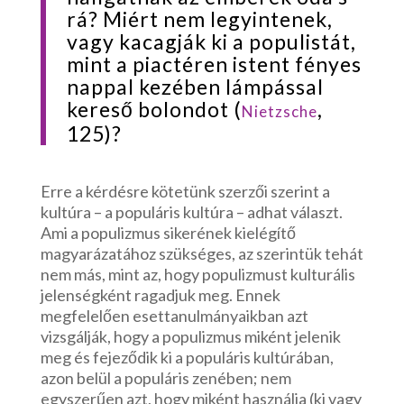
rá? Miért nem legyintenek,
vagy kacagják ki a populistát,
mint a piactéren istent fényes
nappal kezében lámpással
kereső bolondot (
,
Nietzsche
125)?
Erre a kérdésre kötetünk szerzői szerint a
kultúra – a populáris kultúra – adhat választ.
Ami a populizmus sikerének kielégítő
magyarázatához szükséges, az szerintük tehát
nem más, mint az, hogy populizmust kulturális
jelenségként ragadjuk meg. Ennek
megfelelően esettanulmányaikban azt
vizsgálják, hogy a populizmus miként jelenik
meg és fejeződik ki a populáris kultúrában,
azon belül a populáris zenében; nem
egyszerűen azt, hogy miként használja (ki vagy