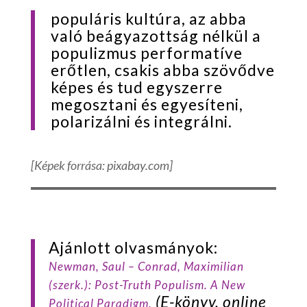
populáris kultúra, az abba
való beágyazottság nélkül a
populizmus performatíve
erőtlen, csakis abba szövődve
képes és tud egyszerre
megosztani és egyesíteni,
polarizálni és integrálni.
[Képek forrása: pixabay.com]
Ajánlott olvasmányok:
Newman
, Saul –
Conrad
, Maximilian
(szerk.):
Post-Truth Populism. A New
(E-könyv, online
Political Paradigm
.