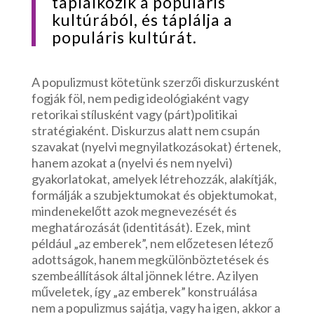
táplálkozik a populáris
kultúrából, és táplálja a
populáris kultúrát.
A populizmust kötetünk szerzői diskurzusként
fogják föl, nem pedig ideológiaként vagy
retorikai stílusként vagy (párt)politikai
stratégiaként. Diskurzus alatt nem csupán
szavakat (nyelvi megnyilatkozásokat) értenek,
hanem azokat a (nyelvi és nem nyelvi)
gyakorlatokat, amelyek létrehozzák, alakítják,
formálják a szubjektumokat és objektumokat,
mindenekelőtt azok megnevezését és
meghatározását (identitását). Ezek, mint
például „az emberek”, nem előzetesen létező
adottságok, hanem megkülönböztetések és
szembeállítások által jönnek létre. Az ilyen
műveletek, így „az emberek” konstruálása
nem a populizmus sajátja, vagy ha igen, akkor a