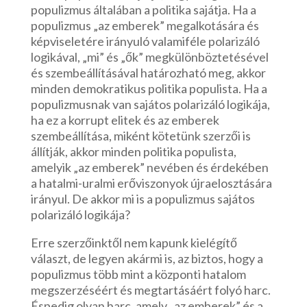
populizmus általában a politika sajátja. Ha a
populizmus „az emberek” megalkotására és
képviseletére irányuló valamiféle polarizáló
logikával, „mi” és „ők” megkülönböztetésével
és szembeállításával határozható meg, akkor
minden demokratikus politika populista. Ha a
populizmusnak van sajátos polarizáló logikája,
ha ez a korrupt elitek és az emberek
szembeállítása, miként kötetünk szerzői is
állítják, akkor minden politika populista,
amelyik „az emberek” nevében és érdekében
a hatalmi-uralmi erőviszonyok újraelosztására
irányul. De akkor mi is a populizmus sajátos
polarizáló logikája?
Erre szerzőinktől nem kapunk kielégítő
választ, de legyen akármi is, az biztos, hogy a
populizmus több mint a központi hatalom
megszerzéséért és megtartásáért folyó harc.
Éspedig olyan harc, amely „az emberek” és a