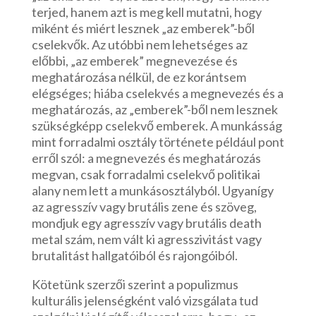
terjed, hanem azt is meg kell mutatni, hogy
miként és miért lesznek „az emberek”-ből
cselekvők. Az utóbbi nem lehetséges az
előbbi, „az emberek” megnevezése és
meghatározása nélkül, de ez korántsem
elégséges; hiába cselekvés a megnevezés és a
meghatározás, az „emberek”-ből nem lesznek
szükségképp cselekvő emberek. A munkásság
mint forradalmi osztály története például pont
erről szól: a megnevezés és meghatározás
megvan, csak forradalmi cselekvő politikai
alany nem lett a munkásosztályból. Ugyanígy
az agresszív vagy brutális zene és szöveg,
mondjuk egy agresszív vagy brutális death
metal szám, nem vált ki agresszivitást vagy
brutalitást hallgatóiból és rajongóiból.
Kötetünk szerzői szerint a populizmus
kulturális jelenségként való vizsgálata tud