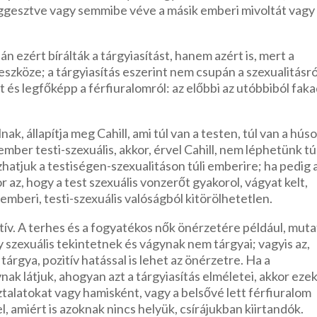
függesztve vagy semmibe véve a másik emberi mivoltát vagy
 ezért bírálták a tárgyiasítást, hanem azért is, mert a
eszköze; a tárgyiasítás eszerint nem csupán a szexualitásró
 és legfőképp a férfiuralomról: az előbbi az utóbbiból faka
k, állapítja meg Cahill, ami túl van a testen, túl van a hús
ber testi-szexuális, akkor, érvel Cahill, nem léphetünk tú
zhatjuk a testiségen-szexualitáson túli emberire; ha pedig 
r az, hogy a test szexuális vonzerőt gyakorol, vágyat kelt,
z emberi, testi-szexuális valóságból kitörölhetetlen.
v. A terhes és a fogyatékos nők önérzetére például, muta
gy szexuális tekintetnek és vágynak nem tárgyai; vagyis az,
tárgya, pozitív hatással is lehet az önérzetre. Ha a
ak látjuk, ahogyan azt a tárgyiasítás elméletei, akkor ezek
ztalatokat vagy hamisként, vagy a belsővé lett férfiuralom
, amiért is azoknak nincs helyük, csírájukban kiirtandók.