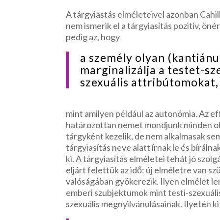
A tárgyiastás elméleteivel azonban Cahil
nem ismerik el a tárgyiasítás pozitív, ön
pedig az, hogy
a személy olyan (kantiánu
marginalizálja a testet-sze
szexuális attribútomokat,
mint amilyen például az autonómia. Az e
határozottan nemet mondjunk minden oly
tárgyként kezelik, de nem alkalmasak sem 
tárgyiasítás neve alatt írnak le és bírál
ki. A tárgyiasítás elméletei tehát jó szolg
eljárt felettük az idő: új elméletre van s
valóságában gyökerezik. Ilyen elmélet len
emberi szubjektumok mint testi-szexuális
szexuális megnyilvánulásainak. Ilyetén k