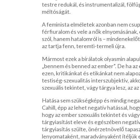
testre redukál, és instrumentalizál, föl
méltóságát.
A feminista elméletek azonban nem csupán
férfiuralom és vele a nők elnyomásának, 
szól, hanem hatalomról is – mindenekelőtt
az tartja fenn, teremti-termeli újra.
Mármost ezek a bírálatok olyasmin alapulna
„bennem és benned az ember”. De ha az em
ezen, kritikánkat és etikánkat nem alapo
testiség-szexualitás interszubjektív, akko
szexuális tekintet, vágy tárgya lesz, az a
Hatása sem szükségképp és mindig negatí
Cahill, épp az lehet negatív hatással, ho
hogy az ember szexuális tekintet és vágy 
tárgyiasítást eleve és egészében negatívn
tárgyiasítás szülte, önérzetnövelő tapas
lenyomataként, maradványaként ítéljük el