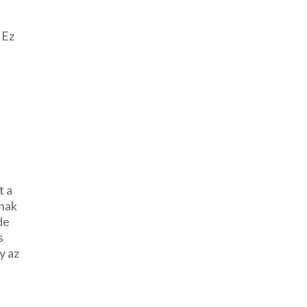
 Ez
t a
anak
 de
s
y az