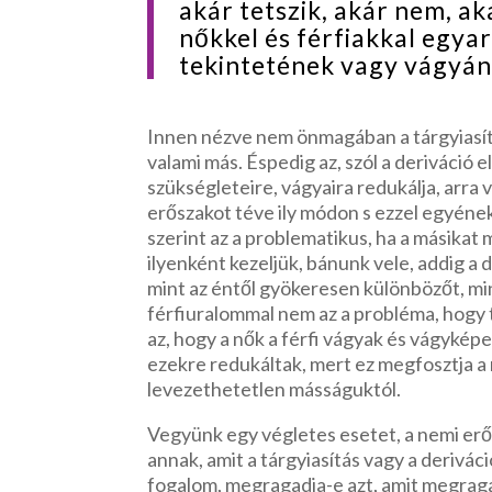
akár tetszik, akár nem, a
nőkkel és férfiakkal egya
tekintetének vagy vágyán
Innen nézve nem önmagában a tárgyiasítás
valami más. Éspedig az, szól a deriváció 
szükségleteire, vágyaira redukálja, arra ve
erőszakot téve ily módon s ezzel egyének
szerint az a problematikus, ha a másikat
ilyenként kezeljük, bánunk vele, addig a 
mint az éntől gyökeresen különbözőt, mi
férfiuralommal nem az a probléma, hogy 
az, hogy a nők a férfi vágyak és vágykép
ezekre redukáltak, mert ez megfosztja a n
levezethetetlen másságuktól.
Vegyünk egy végletes esetet, a nemi er
annak, amit a tárgyiasítás vagy a derivác
fogalom, megragadja-e azt, amit megraga