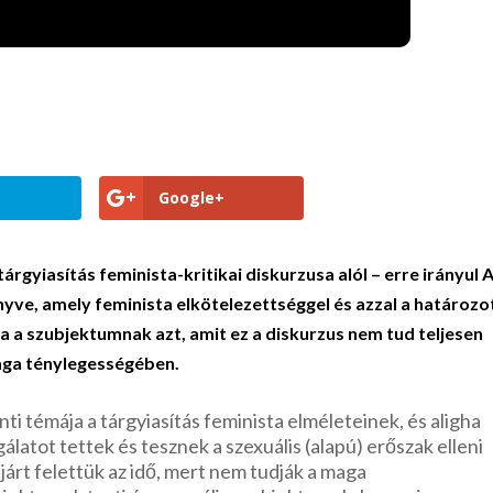
Google+
tárgyiasítás feminista-kritikai diskurzusa alól – erre irányul 
yve, amely feminista elkötelezettséggel és azzal a határozo
a a szubjektumnak azt, amit ez a diskurzus nem tud teljesen
maga ténylegességében.
ti témája a tárgyiasítás feminista elméleteinek, és aligha
álatot tettek és tesznek a szexuális (alapú) erőszak elleni
ljárt felettük az idő, mert nem tudják a maga