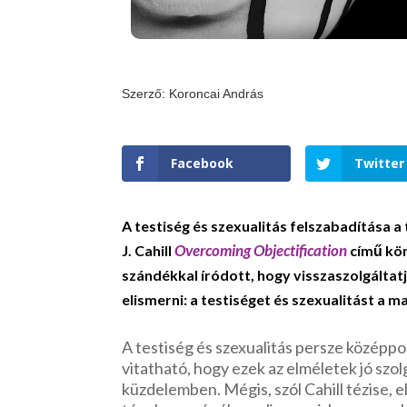
Szerző: Koroncai András
Facebook
Twitter
A testiség és szexualitás felszabadítása a 
Overcoming Objectification
J. Cahill
című kön
szándékkal íródott, hogy visszaszolgáltatj
elismerni: a testiséget és szexualitást a 
A testiség és szexualitás persze középpon
vitatható, hogy ezek az elméletek jó szolg
küzdelemben. Mégis, szól Cahill tézise, e