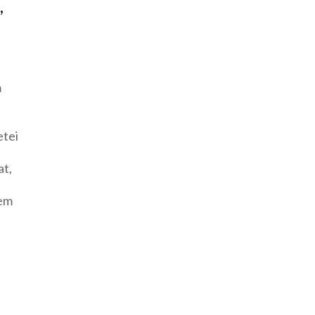
,
m
etei
at,
nem