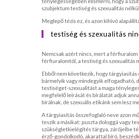
ténylegességében elismerni, hogy a szub
szubjektum testiség és szexualitás nélkü
Meglepő tézis ez, és azon kihívó alapáll
testiség és szexualitás nin
Nemcsak azért nincs, mert a férfiuralom h
férfiuralomtól, a testiség és szexualitás 
Ebből nem következik, hogy tárgyiasítás 
bármelyik vagy mindegyik elfogadható, d
testiséget-szexualitást a maga ténylege
megfelelő leírását és bírálatát adjuk anna
bírálnak, de szexuális etikánk sem lesz m
A tárgyiasítás összefoglaló neve azon 
teszik a másikat: puszta dologgá vagy tes
szükségletkielégítés tárgya, zárójelbe 
érző-gondolkodó, akarattal bíró, beszédk