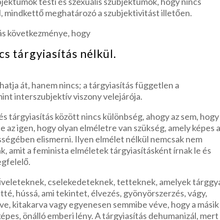
jektumok testi és szexuális szubjektumok, hogy nincs
l, mindkettő meghatározó a szubjektivitást illetően.
ítás következménye, hogy
cs tárgyiasítás nélkül.
atja át, hanem nincs; a tárgyiasítás független a
mint interszubjektív viszony velejárója.
és tárgyiasítás között nincs különbség, ahogy az sem, hogy
e az igen, hogy olyan elméletre van szükség, amely képes 
sségében elismerni. Ilyen elmélet nélkül nemcsak nem
k, amit a feminista elméletek tárgyiasításként írnak le és
egfelelő.
műveleteknek, cselekedeteknek, tetteknek, amelyek tárggy
tté, hússá, ami tekintet, élvezés, gyönyörszerzés, vágy,
téve, kitakarva vagy egyenesen semmibe véve, hogy a másik
épes, önálló emberi lény. A tárgyiasítás dehumanizál, mert