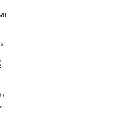
ből
 a
a
ó
b
á a
em