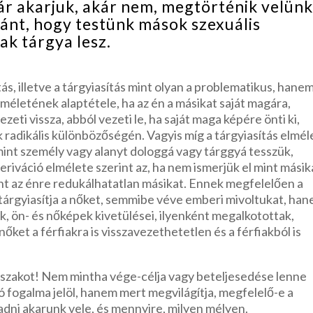
kár akarjuk, akár nem, megtörténik velünk
ránt, hogy testünk mások szexuális
ak tárgya lesz.
, illetve a tárgyiasítás mint olyan a problematikus, hane
elméletének alaptétele, ha az én a másikat saját magára,
zeti vissza, abból vezeti le, ha saját maga képére önti ki,
 radikális különbözőségén. Vagyis míg a tárgyiasítás elmél
 mint személy vagy alanyt dologgá vagy tárggyá tesszük,
deriváció elmélete szerint az, ha nem ismerjük el mint másik
nt az énre redukálhatatlan másikat. Ennek megfelelően a
tárgyiasítja a nőket, semmibe véve emberi mivoltukat, ha
ek, ön- és nőképek kivetülései, ilyenként megalkotottak,
őket a férfiakra is visszavezethetetlen és a férfiakból is
őszakot! Nem mintha vége-célja vagy beteljesedése lenne
ió fogalma jelöl, hanem mert megvilágítja, megfelelő-e a
dni akarunk vele, és mennyire, milyen mélyen.