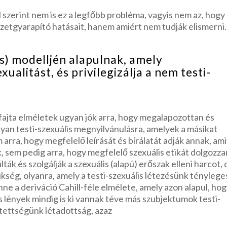
l szerint nem is ez a legfőbb probléma, vagyis nem az, hogy
érzetgyarapító hatásait, hanem amiért nem tudják elismerni.
s) modelljén alapulnak, amely
xualitást, és privilegizálja a nem testi-
ffajta elméletek ugyan jók arra, hogy megalapozottan és
an testi-szexuális megnyilvánulásra, amelyek a másikat
arra, hogy megfelelő leírását és bírálatát adják annak, ami
nak, sem pedig arra, hogy megfelelő szexuális etikát dolgozz
álták és szolgálják a szexuális (alapú) erőszak elleni harcot,
zükség, olyanra, amely a testi-szexuális létezésünk ténylege
ne a deriváció Cahill-féle elmélete, amely azon alapul, hog
 lények mindig is ki vannak téve más szubjektumok testi-
itettségünk létadottság, azaz