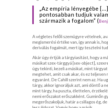
„Az empíria lényegébe […
pontosabban tudjuk valam
származik a fogalom” (
Ben
A végletes felőli szemügyre vételnek, a
megismerési értéke van, így annak is, ho
deriválás fogalmát, mert így tesztelni t
Akár úgy értjük a tárgyiasítást, hogy a má
másikat szex-tárggyá [sex-object], szexre 
úgy tekinti, kezeli a másikat, mint tárgyat
megtehet, amit csak akar, és ez teljesen 
egyaránt. De Cahill szerint nem az. Ha ug
tárgy, akkor ignoráljuk azt, ami döntő a 
mint tárgy, ha puszta, élettelen, érzékel
nemi erőszakot erőszakként. Guminőn gya
megerőszakoljuk, határ a csillagos ég, d
lesz áldozat. Vagyis hogy a másik