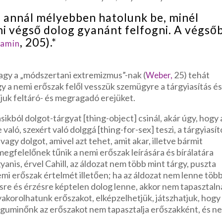
] annál mélyebben hatolunk be, minél
i végső dolog gyanánt felfogni. A végső
, 205).*
jamin
vagy a „módszertani extremizmus”-nak (
25) tehát
Weber,
gy a nemi erőszak felől vesszük szemügyre a tárgyiasítás és
udjuk feltáró- és megragadó erejüket.
sikból dolgot-tárgyat [thing-object] csinál, akár úgy, hogy 
való, szexért való dolggá [thing-for-sex] teszi, a tárgyiasít
 vagy dolgot, amivel azt tehet, amit akar, illetve bármit
megfelelőnek tűnik a nemi erőszak leírására és bírálatára
yanis, érvel Cahill, az áldozat nem több mint tárgy, puszta
nemi erőszak értelmét illetően; ha az áldozat nem lenne töb
ésre és érzésre képtelen dolog lenne, akkor nem tapasztaln
korolhatunk erőszakot, elképzelhetjük, játszhatjuk, hogy
e guminőnk az erőszakot nem tapasztalja erőszakként, és n