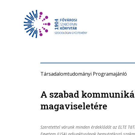
Társadalomtudományi Programajánló
A szabad kommunikác
magaviseletére
Szeretettel várunk minden érdeklődőt az ELTE Tá
Egyetem (USA) adjunktusának bemutatkozó szakmai