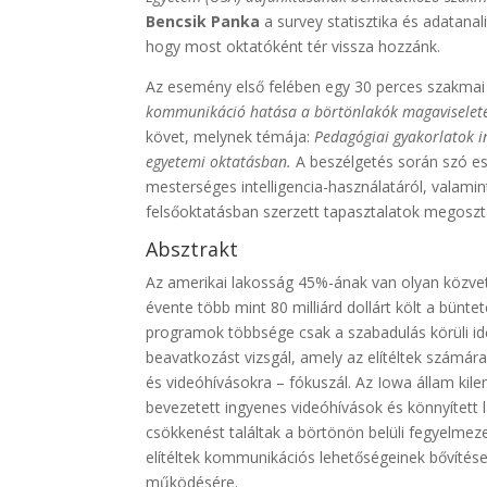
Bencsik Panka
a survey statisztika és adatana
hogy most oktatóként tér vissza hozzánk.
Az esemény első felében egy 30 perces szakmai
kommunikáció hatása a börtönlakók magaviselet
követ, melynek témája:
Pedagógiai gyakorlatok i
egyetemi oktatásban.
A beszélgetés során szó e
mesterséges intelligencia-használatáról, valami
felsőoktatásban szerzett tapasztalatok megosz
Absztrakt
Az amerikai lakosság 45%-ának van olyan közvetl
évente több mint 80 milliárd dollárt költ a bünte
programok többsége csak a szabadulás körüli idő
beavatkozást vizsgál, amely az elítéltek számára
és videóhívásokra – fókuszál. Az Iowa állam ki
bevezetett ingyenes videóhívások és könnyített
csökkenést találtak a börtönön belüli fegyelmez
elítéltek kommunikációs lehetőségeinek bővítése 
működésére.