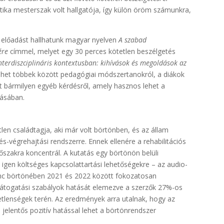
litika mesterszak volt hallgatója, így külön öröm számunkra,
 előadást hallhatunk magyar nyelven
A szabad
ére
címmel, melyet egy 30 perces kötetlen beszélgetés
nterdiszciplináris kontextusban: kihívások és megoldások az
shet többek között pedagógiai módszertanokról, a diákok
nt bármilyen egyéb kérdésről, amely hasznos lehet a
tásában.
en családtagja, aki már volt börtönben, és az állam
tés-végrehajtási rendszerre. Ennek ellenére a rehabilitációs
szakra koncentrál. A kutatás egy börtönön belüli
 igen költséges kapcsolattartási lehetőségekre – az audio-
lenc börtönében 2021 és 2022 között fokozatosan
 látogatási szabályok hatását elemezve a szerzők 27%-os
etlenségek terén. Az eredmények arra utalnak, hogy az
jelentős pozitív hatással lehet a börtönrendszer