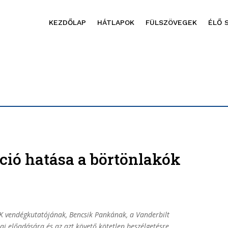
KEZDŐLAP
HÁTLAPOK
FÜLSZÖVEGEK
ÉLŐ 
ió hatása a börtönlakók
TK vendégkutatójának, Bencsik Pankának, a Vanderbilt
 előadására és az azt követő kötetlen beszélgetésre.