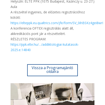
Helyszín: ELTE PPK (1075 Budapest, Kazinczy u. 23-27.)
Aula
A részvétel ingyenes, de előzetes regisztrációhoz
kötött:
https://elteppk.eu.qualtrics.com/jfe/form/SV_0ihBSKz4gei8wrI
A konferencia OFTEX regisztrálás alatt áll,
akkreditációs pont jár a részvételért.
RÉSZLETES PROGRAM:
https://ppk.elte.hu/…/addiktologiai-kutatasok-
2025.e.14840
Vissza a Programajánló
oldalra