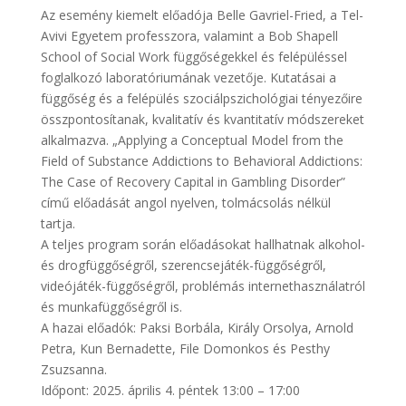
Az esemény kiemelt előadója Belle Gavriel-Fried, a Tel-
Avivi Egyetem professzora, valamint a Bob Shapell
School of Social Work függőségekkel és felépüléssel
foglalkozó laboratóriumának vezetője. Kutatásai a
függőség és a felépülés szociálpszichológiai tényezőire
összpontosítanak, kvalitatív és kvantitatív módszereket
alkalmazva. „Applying a Conceptual Model from the
Field of Substance Addictions to Behavioral Addictions:
The Case of Recovery Capital in Gambling Disorder”
című előadását angol nyelven, tolmácsolás nélkül
tartja.
A teljes program során előadásokat hallhatnak alkohol-
és drogfüggőségről, szerencsejáték-függőségről,
videójáték-függőségről, problémás internethasználatról
és munkafüggőségről is.
A hazai előadók: Paksi Borbála, Király Orsolya, Arnold
Petra, Kun Bernadette, File Domonkos és Pesthy
Zsuzsanna.
Időpont: 2025. április 4. péntek 13:00 – 17:00