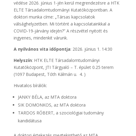
védése 2026. június 1-jén kerül megrendezésre a HTK
ELTE Társadalomtudományi Kutatóközpontban. A
doktori munka címe: „Társas kapcsolatok
válsághelyzetben. Mi történt a kapcsolatainkkal a
COVID-19-járvány idején?” A részvétel nyitott és
ingyenes, mindenkit várunk.
A nyilvános vita időpontja
: 2026. június 1. 14:30
Helyszín
: HTK ELTE Társadalomtudományi
Kutatóközpont, JTI Tárgyaló – T. épület 0.25 terem
(1097 Budapest, Tóth Kálmán u. 4. )
Hivatalos bírálók:
JANKY BÉLA, az MTA doktora
SIK DOMONKOS, az MTA doktora
TARDOS RÓBERT, a szociológiai tudomány
kandidátusa
A doktori értekezés megtekinthető az MTA