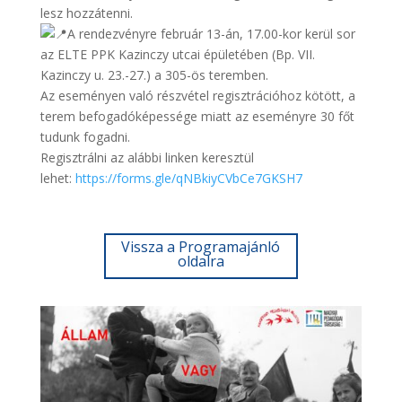
lesz hozzátenni.
A rendezvényre február 13-án, 17.00-kor kerül sor
az ELTE PPK Kazinczy utcai épületében (Bp. VII.
Kazinczy u. 23.-27.) a 305-ös teremben.
Az eseményen való részvétel regisztrációhoz kötött, a
terem befogadóképessége miatt az eseményre 30 főt
tudunk fogadni.
Regisztrálni az alábbi linken keresztül
lehet:
https://forms.gle/qNBkiyCVbCe7GKSH7
Vissza a Programajánló
oldalra