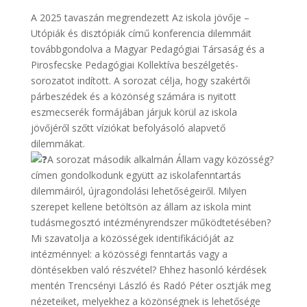
A 2025 tavaszán megrendezett Az iskola jövője –
Utópiák és disztópiák című konferencia dilemmáit
továbbgondolva a Magyar Pedagógiai Társaság és a
Pirosfecske Pedagógiai Kollektíva beszélgetés-
sorozatot indított. A sorozat célja, hogy szakértői
párbeszédek és a közönség számára is nyitott
eszmecserék formájában járjuk körül az iskola
jövőjéről szőtt víziókat befolyásoló alapvető
dilemmákat.
A sorozat második alkalmán Állam vagy közösség?
címen gondolkodunk együtt az iskolafenntartás
dilemmáiról, újragondolási lehetőségeiről. Milyen
szerepet kellene betöltsön az állam az iskola mint
tudásmegosztó intézményrendszer működtetésében?
Mi szavatolja a közösségek identifikációját az
intézménnyel: a közösségi fenntartás vagy a
döntésekben való részvétel? Ehhez hasonló kérdések
mentén Trencsényi László és Radó Péter osztják meg
nézeteiket, melyekhez a közönségnek is lehetősége