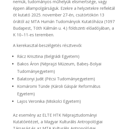
nemük, tudományos műhelyük elismertsége, vagy
éppen állampolgárságuk. Ezekre a helyzetekre reflektál
öt kutató 2025. november 27-én, csütörtökön 13
órától az MTA Humán Tudományok Kutatóháza (1097
Budapest, Tóth Kálmán u. 4.) földszinti előadójában, a
K 10–11-es teremben.
A kerekasztal-beszélgetés résztvevői:
Rácz Krisztina (Belgrádi Egyetem)
Bakos Áron (Néprajzi Múzeum, Babeș-Bolyai
Tudományegyetem)
Balatonyi Judit (Pécsi Tudományegyetem)
Komáromi Tünde (Károli Gáspár Református
Egyetem)
Lajos Veronika (Miskolci Egyetem)
Az esemény az ELTE HTK Néprajztudományi
Kutatóintézet, a Magyar Kulturális Antropológiai
Társaság és az MTA Kulturális Antropológiai