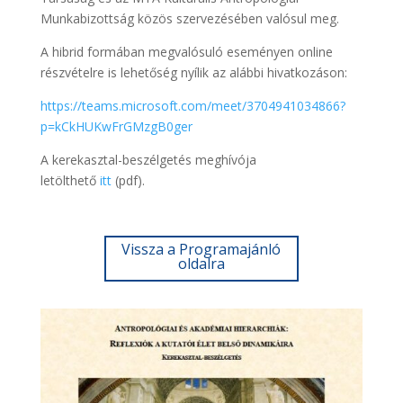
Munkabizottság közös szervezésében valósul meg.
A hibrid formában megvalósuló eseményen online
részvételre is lehetőség nyílik az alábbi hivatkozáson:
https://teams.microsoft.com/meet/3704941034866?
p=kCkHUKwFrGMzgB0ger
A kerekasztal-beszélgetés meghívója
letölthető
itt
(pdf).
Vissza a Programajánló
oldalra