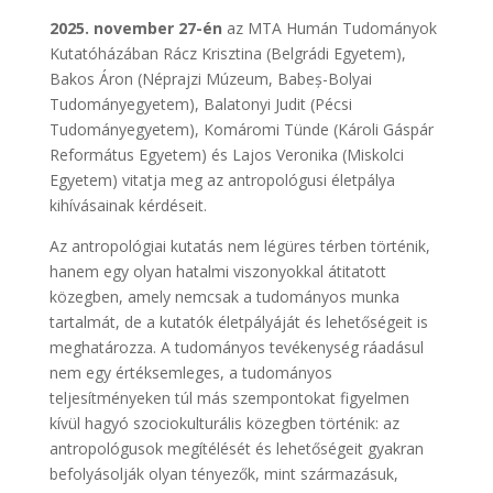
2025. november 27-én
az MTA Humán Tudományok
Kutatóházában Rácz Krisztina (Belgrádi Egyetem),
Bakos Áron (Néprajzi Múzeum, Babeș-Bolyai
Tudományegyetem), Balatonyi Judit (Pécsi
Tudományegyetem), Komáromi Tünde (Károli Gáspár
Református Egyetem) és Lajos Veronika (Miskolci
Egyetem) vitatja meg az antropológusi életpálya
kihívásainak kérdéseit.
Az antropológiai kutatás nem légüres térben történik,
hanem egy olyan hatalmi viszonyokkal átitatott
közegben, amely nemcsak a tudományos munka
tartalmát, de a kutatók életpályáját és lehetőségeit is
meghatározza. A tudományos tevékenység ráadásul
nem egy értéksemleges, a tudományos
teljesítményeken túl más szempontokat figyelmen
kívül hagyó szociokulturális közegben történik: az
antropológusok megítélését és lehetőségeit gyakran
befolyásolják olyan tényezők, mint származásuk,