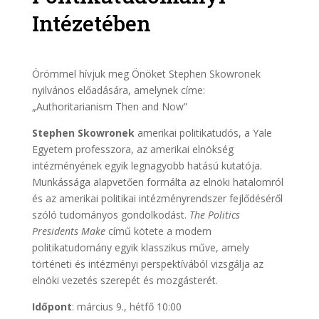
Intézetében
Örömmel hívjuk meg Önöket Stephen Skowronek
nyilvános előadására, amelynek címe:
„Authoritarianism Then and Now”
Stephen Skowronek
amerikai politikatudós, a Yale
Egyetem professzora, az amerikai elnökség
intézményének egyik legnagyobb hatású kutatója.
Munkássága alapvetően formálta az elnöki hatalomról
és az amerikai politikai intézményrendszer fejlődéséről
szóló tudományos gondolkodást.
The Politics
Presidents Make
című kötete a modern
politikatudomány egyik klasszikus műve, amely
történeti és intézményi perspektívából vizsgálja az
elnöki vezetés szerepét és mozgásterét.
Időpont
: március 9., hétfő 10:00