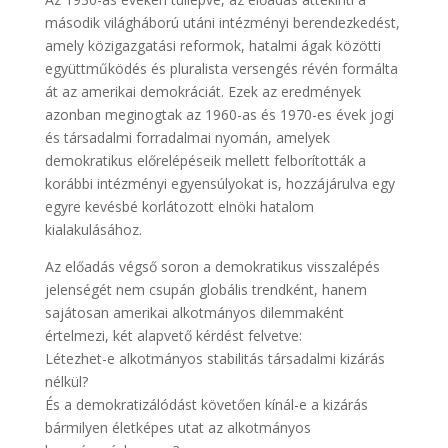
második világháború utáni intézményi berendezkedést,
amely közigazgatási reformok, hatalmi ágak közötti
együttműködés és pluralista versengés révén formálta
át az amerikai demokráciát. Ezek az eredmények
azonban meginogtak az 1960-as és 1970-es évek jogi
és társadalmi forradalmai nyomán, amelyek
demokratikus előrelépéseik mellett felborították a
korábbi intézményi egyensúlyokat is, hozzájárulva egy
egyre kevésbé korlátozott elnöki hatalom
kialakulásához.
Az előadás végső soron a demokratikus visszalépés
jelenségét nem csupán globális trendként, hanem
sajátosan amerikai alkotmányos dilemmaként
értelmezi, két alapvető kérdést felvetve:
Létezhet-e alkotmányos stabilitás társadalmi kizárás
nélkül?
És a demokratizálódást követően kínál-e a kizárás
bármilyen életképes utat az alkotmányos