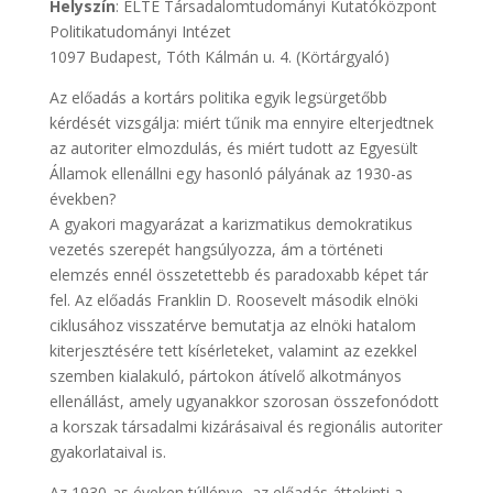
Helyszín
: ELTE Társadalomtudományi Kutatóközpont
Politikatudományi Intézet
1097 Budapest, Tóth Kálmán u. 4. (Körtárgyaló)
Az előadás a kortárs politika egyik legsürgetőbb
kérdését vizsgálja: miért tűnik ma ennyire elterjedtnek
az autoriter elmozdulás, és miért tudott az Egyesült
Államok ellenállni egy hasonló pályának az 1930-as
években?
A gyakori magyarázat a karizmatikus demokratikus
vezetés szerepét hangsúlyozza, ám a történeti
elemzés ennél összetettebb és paradoxabb képet tár
fel. Az előadás Franklin D. Roosevelt második elnöki
ciklusához visszatérve bemutatja az elnöki hatalom
kiterjesztésére tett kísérleteket, valamint az ezekkel
szemben kialakuló, pártokon átívelő alkotmányos
ellenállást, amely ugyanakkor szorosan összefonódott
a korszak társadalmi kizárásaival és regionális autoriter
gyakorlataival is.
Az 1930-as éveken túllépve, az előadás áttekinti a