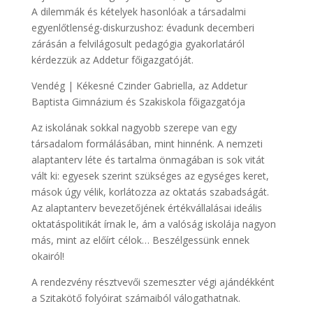
A dilemmák és kételyek hasonlóak a társadalmi
egyenlőtlenség-diskurzushoz: évadunk decemberi
zárásán a felvilágosult pedagógia gyakorlatáról
kérdezzük az Addetur főigazgatóját.
Vendég | Kékesné Czinder Gabriella, az Addetur
Baptista Gimnázium és Szakiskola főigazgatója
Az iskolának sokkal nagyobb szerepe van egy
társadalom formálásában, mint hinnénk. A nemzeti
alaptanterv léte és tartalma önmagában is sok vitát
vált ki: egyesek szerint szükséges az egységes keret,
mások úgy vélik, korlátozza az oktatás szabadságát.
Az alaptanterv bevezetőjének értékvállalásai ideális
oktatáspolitikát írnak le, ám a valóság iskolája nagyon
más, mint az előírt célok… Beszélgessünk ennek
okairól!
A rendezvény résztvevői szemeszter végi ajándékként
a Szitakötő folyóirat számaiból válogathatnak.