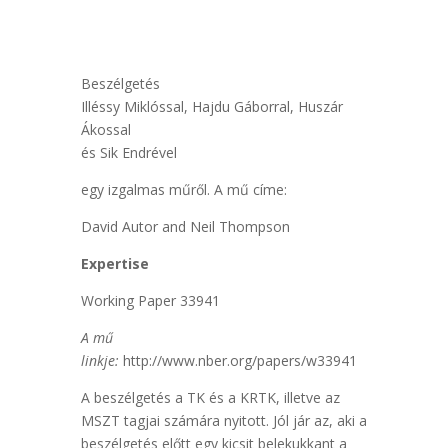
Beszélgetés
Illéssy Miklóssal, Hajdu Gáborral, Huszár
Ákossal
és Sik Endrével
egy izgalmas műről. A mű címe:
David Autor and Neil Thompson
Expertise
Working Paper 33941
A mű
linkje:
http://www.nber.org/papers/w33941
A beszélgetés a TK és a KRTK, illetve az
MSZT tagjai számára nyitott. Jól jár az, aki a
beszélgetés előtt egy kicsit belekukkant a