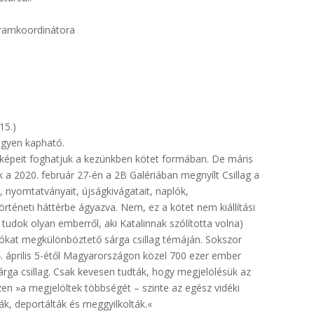
gramkoordinátora
15.)
ngyen kapható.
s képeit foghatjuk a kezünkben kötet formában. De máris
a 2020. február 27-én a 2B Galériában megnyílt Csillag a
it, nyomtatványait, újságkivágatait, naplók,
örténeti háttérbe ágyazva. Nem, ez a kötet nem kiállítási
 tudok olyan emberről, aki Katalinnak szólította volna)
dókat megkülönböztető sárga csillag témáján. Sokszor
. április 5-étől Magyarországon közel 700 ezer ember
árga csillag. Csak kevesen tudták, hogy megjelölésük az
zen »a megjelöltek többségét – szinte az egész vidéki
ák, deportálták és meggyilkolták.«