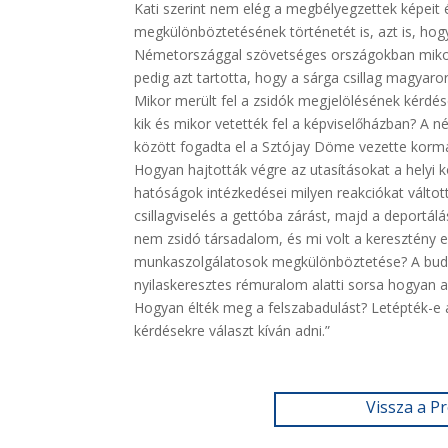
Kati szerint nem elég a megbélyegzettek képeit é
megkülönböztetésének történetét is, azt is, hog
Németországgal szövetséges országokban mikor
pedig azt tartotta, hogy a sárga csillag magyaro
Mikor merült fel a zsidók megjelölésének kérdé
kik és mikor vetették fel a képviselőházban? A 
között fogadta el a Sztójay Döme vezette kormá
Hogyan hajtották végre az utasításokat a helyi k
hatóságok intézkedései milyen reakciókat váltot
csillagviselés a gettóba zárást, majd a deportál
nem zsidó társadalom, és mi volt a keresztény 
munkaszolgálatosok megkülönböztetése? A budap
nyilaskeresztes rémuralom alatti sorsa hogyan al
Hogyan élték meg a felszabadulást? Letépték-e a
kérdésekre választ kíván adni.”
Vissza a P