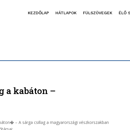
KEZDŐLAP
HÁTLAPOK
FÜLSZÖVEGEK
ÉLŐ 
ag a kabáton –
 kabáton� – A sárga csillag a magyarországi vészkorszakban
társai: