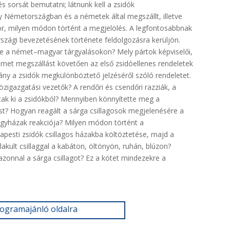
s sorsát bemutatni; látnunk kell a zsidók
y Németországban és a németek által megszállt, illetve
, milyen módon történt a megjelölés. A legfontosabbnak
rszági bevezetésének története feldolgozásra kerüljön.
se a német–magyar tárgyalásokon? Mely pártok képviselői,
német megszállást követően az első zsidóellenes rendeletek
ny a zsidók megkülönböztető jelzéséről szóló rendeletet.
özigazgatási vezetők? A rendőri és csendőri razziák, a
tak ki a zsidókból? Mennyiben könnyítette meg a
ást? Hogyan reagált a sárga csillagosok megjelenésére a
egyházak reakciója? Milyen módon történt a
esti zsidók csillagos házakba költöztetése, majd a
akult csillaggal a kabáton, öltönyön, ruhán, blúzon?
zonnal a sárga csillagot? Ez a kötet mindezekre a
rogramajánló oldalra