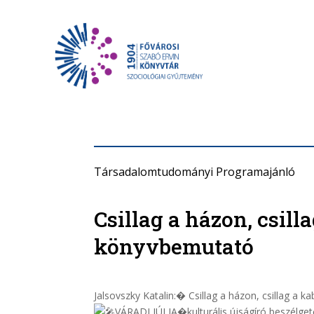
Társadalomtudományi Programajánló
Csillag a házon, csill
könyvbemutató
Jalsovszky Katalin:� Csillag a házon, csillag a
VÁRADI JÚLIA�kulturális újságíró beszélgető