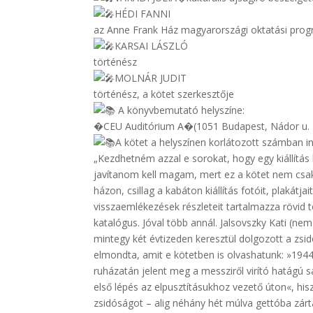
HÉDI FANNI
az Anne Frank Ház magyarországi oktatási pro
KARSAI LÁSZLÓ
történész
MOLNÁR JUDIT
történész, a kötet szerkesztője
A könyvbemutató helyszíne:
�CEU Auditórium A�(1051 Budapest, Nádor u. 
A kötet a helyszínen korlátozott számban i
„Kezdhetném azzal e sorokat, hogy egy kiállítá
javítanom kell magam, mert ez a kötet nem csak 
házon, csillag a kabáton kiállítás fotóit, plakátja
visszaemlékezések részleteit tartalmazza rövid t
katalógus. Jóval több annál. Jalsovszky Kati (nem
mintegy két évtizeden keresztül dolgozott a zsi
elmondta, amit e kötetben is olvashatunk: »1944
ruházatán jelent meg a messziről virító hatágú s
első lépés az elpusztításukhoz vezető úton«, his
zsidóságot – alig néhány hét múlva gettóba zárt