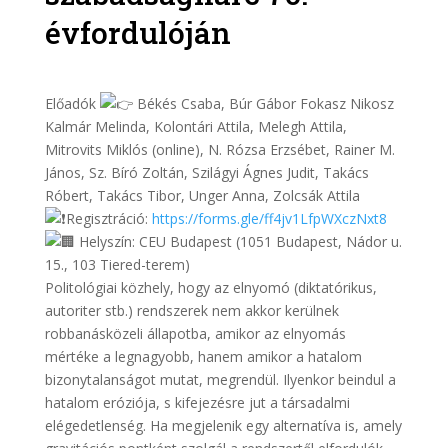
évfordulóján
Előadók
Békés Csaba, Búr Gábor Fokasz Nikosz
Kalmár Melinda, Kolontári Attila, Melegh Attila,
Mitrovits Miklós (online), N. Rózsa Erzsébet, Rainer M.
János, Sz. Bíró Zoltán, Szilágyi Ágnes Judit, Takács
Róbert, Takács Tibor, Unger Anna, Zolcsák Attila
Regisztráció:
https://forms.gle/ff4jv1LfpWXczNxt8
Helyszín: CEU Budapest (1051 Budapest, Nádor u.
15., 103 Tiered-terem)
Politológiai közhely, hogy az elnyomó (diktatórikus,
autoriter stb.) rendszerek nem akkor kerülnek
robbanásközeli állapotba, amikor az elnyomás
mértéke a legnagyobb, hanem amikor a hatalom
bizonytalanságot mutat, megrendül. Ilyenkor beindul a
hatalom eróziója, s kifejezésre jut a társadalmi
elégedetlenség. Ha megjelenik egy alternatíva is, amely