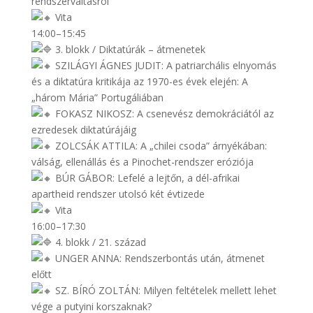
rendszerváltásról
Vita
14:00–15:45
3. blokk / Diktatúrák – átmenetek
SZILÁGYI ÁGNES JUDIT: A patriarchális elnyomás
és a diktatúra kritikája az 1970-es évek elején: A
„három Mária” Portugáliában
FOKASZ NIKOSZ: A csenevész demokráciától az
ezredesek diktatúrájáig
ZOLCSÁK ATTILA: A „chilei csoda” árnyékában:
válság, ellenállás és a Pinochet-rendszer eróziója
BÚR GÁBOR: Lefelé a lejtőn, a dél-afrikai
apartheid rendszer utolsó két évtizede
Vita
16:00–17:30
4. blokk / 21. század
UNGER ANNA: Rendszerbontás után, átmenet
előtt
SZ. BÍRÓ ZOLTÁN: Milyen feltételek mellett lehet
vége a putyini korszaknak?