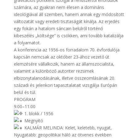
gravitációs pontként szolgál a rendszertől elfordulók
számára, az gyakran nem élesen a domináns
ideológiával áll szemben, hanem annak egy módosított
változatát vagy eredeti tisztaságát kínálja. Az erjedés
egy fokán a hatalom sáncain belülről történő
kibeszélés „költsége” is csökken, ami tovább katalizálja
a folyamatot.
A konferencia az 1956-os forradalom 70. évfordulója
kapcsán nemcsak az október 23-ához vezető út
elemzésére vállalkozik, hanem az államszocialista,
valamint a különböző autoriter rezsimek
elbizonytalanodásának, illetve összeomlásának 20.
századi és jelenkori tapasztalatait vizsgálja Európán
belül és túl.
PROGRAM
9:00–11:00
1. blokk / 1956
Megnyitó
KALMÁR MELINDA: Kelet, keletebb, nyugat,
Nyugatabb: geopolitikai háló az ötvenes években