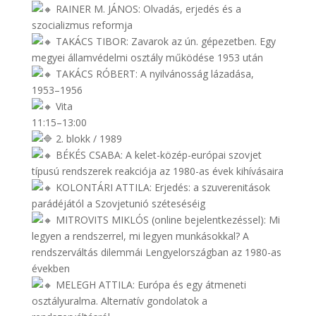
RAINER M. JÁNOS: Olvadás, erjedés és a
szocializmus reformja
TAKÁCS TIBOR: Zavarok az ún. gépezetben. Egy
megyei államvédelmi osztály működése 1953 után
TAKÁCS RÓBERT: A nyilvánosság lázadása,
1953–1956
Vita
11:15–13:00
2. blokk / 1989
BÉKÉS CSABA: A kelet-közép-európai szovjet
típusú rendszerek reakciója az 1980-as évek kihívásaira
KOLONTÁRI ATTILA: Erjedés: a szuverenitások
parádéjától a Szovjetunió széteséséig
MITROVITS MIKLÓS (online bejelentkezéssel): Mi
legyen a rendszerrel, mi legyen munkásokkal? A
rendszerváltás dilemmái Lengyelországban az 1980-as
években
MELEGH ATTILA: Európa és egy átmeneti
osztályuralma. Alternatív gondolatok a