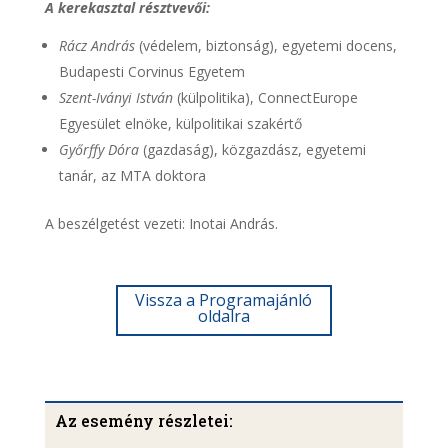
A kerekasztal résztvevői:
Rácz András
(védelem, biztonság), egyetemi docens,
Budapesti Corvinus Egyetem
Szent-Iványi István
(külpolitika), ConnectEurope
Egyesület elnöke, külpolitikai szakértő
Győrffy Dóra
(gazdaság), közgazdász, egyetemi
tanár, az MTA doktora
A beszélgetést vezeti: Inotai András.
Vissza a Programajánló
oldalra
Az esemény részletei: