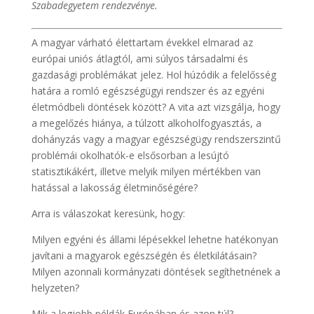
Szabadegyetem rendezvénye.
A magyar várható élettartam évekkel elmarad az
európai uniós átlagtól, ami súlyos társadalmi és
gazdasági problémákat jelez. Hol húzódik a felelősség
határa a romló egészségügyi rendszer és az egyéni
életmódbeli döntések között? A vita azt vizsgálja, hogy
a megelőzés hiánya, a túlzott alkoholfogyasztás, a
dohányzás vagy a magyar egészségügy rendszerszintű
problémái okolhatók-e elsősorban a lesújtó
statisztikákért, illetve melyik milyen mértékben van
hatással a lakosság életminőségére?
Arra is válaszokat keresünk, hogy:
Milyen egyéni és állami lépésekkel lehetne hatékonyan
javítani a magyarok egészségén és életkilátásain?
Milyen azonnali kormányzati döntések segíthetnének a
helyzeten?
Mik a legjobb példák Európában és azon túl?