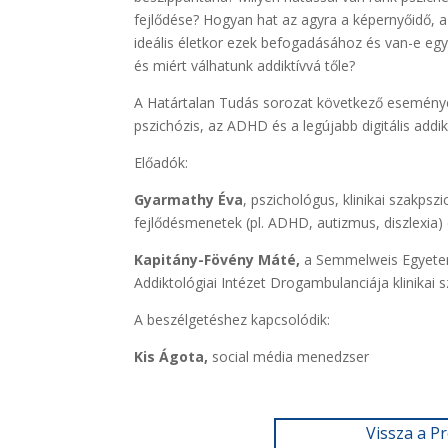
fejlődése? Hogyan hat az agyra a képernyőidő, 
ideális életkor ezek befogadásához és van-e egy
és miért válhatunk addiktívvá tőle?
A Határtalan Tudás sorozat következő eseményé
pszichózis, az ADHD és a legújabb digitális addik
Előadók:
Gyarmathy Éva
,
pszichológus, klinikai szakpsz
fejlődésmenetek (pl. ADHD, autizmus, diszlexia)
Kapitány-Fövény Máté
,
a Semmelweis Egyete
Addiktológiai Intézet
Drogambulanciája klinikai 
A beszélgetéshez kapcsolódik:
Kis Ágota,
social média menedzser
Vissza a P