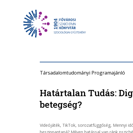
Társadalomtudományi Programajánló
Határtalan Tudás: Digi
betegség?
Videójáték, TikTok, sorozatfüggőség, Mennyi időt
beszippantaná? Milyen hatással van ránk pszich