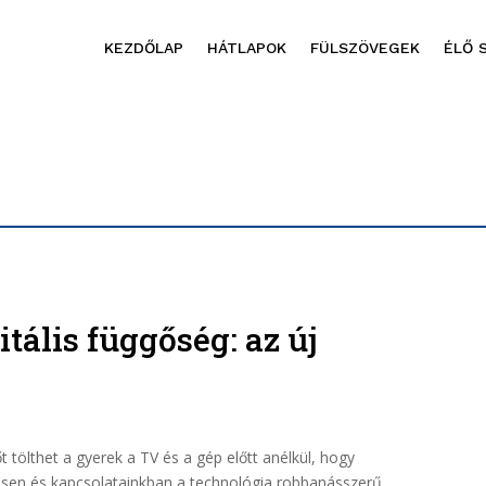
KEZDŐLAP
HÁTLAPOK
FÜLSZÖVEGEK
ÉLŐ 
tális függőség: az új
 tölthet a gyerek a TV és a gép előtt anélkül, hogy
ésen és kapcsolatainkban a technológia robbanásszerű