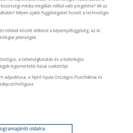
a közösségi média megállás nélkül való pörgetése? Mi az
általán? Milyen újabb függőségeket hozott a technológia
n többek között előkerül a
képernyőfüggőség, az AI
tológiai jelenségek.
ichológus, a tehetségkutatás és a különleges
 egyik legismertebb hazai szakértője
m adjunktusa, a
Nyírő Gyula Országos Pszichiátriai és
szakpszichológusa
rogramajánló oldalra