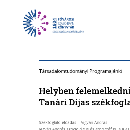
Társadalomtudományi Programajánló
Helyben felemelkedni
Tanári Díjas székfogl
Székfoglaló előadás – Vigvári András
Vigvári András szociológus és etnográfus, a KR