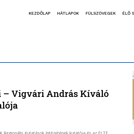
KEZDŐLAP
HÁTLAPOK
FÜLSZÖVEGEK
ÉLŐ 
 – Vigvári András Kíváló
alója
TK Regionális Kutatások Intézetének kutatója és az ELTE