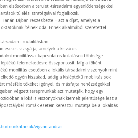
an elsősorban a területi-társadalmi egyenlőtlenségekkel,
rtások túlélési stratégiáival foglalkozik.
Tanári Díjban részesítette – azt a díjat, amelyet a
 oktatóknak ítélnek oda. Ennek alkalmából szeretettel
 társadalmi mobilitásban
n eseteit vizsgálja, amelyek a kisvárosi
sadalmi mobilitással kapcsolatos kutatások többsége
 léptékű felemelkedésre összpontosít. Míg a főként
tékű mobilitás esetében a lokális társadalmi viszonyok mint
elkedő egyén kiszakad, addig a kisléptékű mobilitás sok
zért másféle tőkéket igényel, és másfajta nehézségekkel
égeiben végzett terepmunkák azt mutatják, hogy egy
 pozícióban a lokális viszonyoknak kiemelt jelentősége lesz a
éposztálybeli romák esetein keresztül mutatja be a lokalitás
te.hu/munkatarsak/vigvari-andras