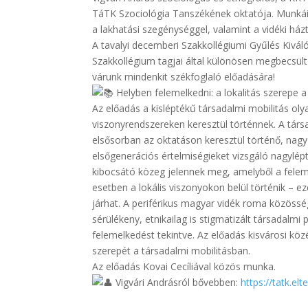
TáTK Szociológia Tanszékének oktatója. Munkáib
a lakhatási szegénységgel, valamint a vidéki házta
A tavalyi decemberi Szakkollégiumi Gyűlés Kiváló 
Szakkollégium tagjai által különösen megbecsült
várunk mindenkit székfoglaló előadására!
Helyben felemelkedni: a lokalitás szerepe a
Az előadás a kisléptékű társadalmi mobilitás olya
viszonyrendszereken keresztül történnek. A tár
elsősorban az oktatáson keresztül történő, nagy
elsőgenerációs értelmiségieket vizsgáló nagylép
kibocsátó közeg jelennek meg, amelyből a felem
esetben a lokális viszonyokon belül történik – e
járhat. A periférikus magyar vidék roma közöss
sérülékeny, etnikailag is stigmatizált társadalmi
felemelkedést tekintve. Az előadás kisvárosi köz
szerepét a társadalmi mobilitásban.
Az előadás Kovai Cecíliával közös munka.
Vigvári Andrásról bővebben:
https://tatk.el