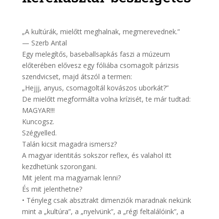
„A kultúrák, mielőtt meghalnak, megmerevednek.”
— Szerb Antal
Egy melegítős, baseballsapkás faszi a múzeum
előterében elővesz egy fóliába csomagolt párizsis
szendvicset, majd átszól a termen:
„Hejjj, anyus, csomagoltál kovászos uborkát?”
De mielőtt megformálta volna krízisét, te már tudtad:
MAGYAR!!!
Kuncogsz.
Szégyelled.
Talán kicsit magadra ismersz?
A magyar identitás sokszor reflex, és valahol itt
kezdhetünk szorongani.
Mit jelent ma magyarnak lenni?
És mit jelenthetne?
• Tényleg csak absztrakt dimenziók maradnak nekünk
mint a „kultúra”, a „nyelvünk”, a „régi feltalálóink”, a