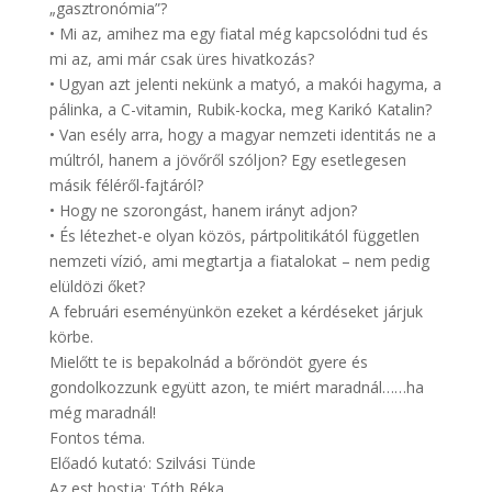
„gasztronómia”?
• Mi az, amihez ma egy fiatal még kapcsolódni tud és
mi az, ami már csak üres hivatkozás?
• Ugyan azt jelenti nekünk a matyó, a makói hagyma, a
pálinka, a C-vitamin, Rubik-kocka, meg Karikó Katalin?
• Van esély arra, hogy a magyar nemzeti identitás ne a
múltról, hanem a jövőről szóljon? Egy esetlegesen
másik féléről-fajtáról?
• Hogy ne szorongást, hanem irányt adjon?
• És létezhet-e olyan közös, pártpolitikától független
nemzeti vízió, ami megtartja a fiatalokat – nem pedig
elüldözi őket?
A februári eseményünkön ezeket a kérdéseket járjuk
körbe.
Mielőtt te is bepakolnád a bőröndöt gyere és
gondolkozzunk együtt azon, te miért maradnál……ha
még maradnál!
Fontos téma.
Előadó kutató: Szilvási Tünde
Az est hostja: Tóth Réka