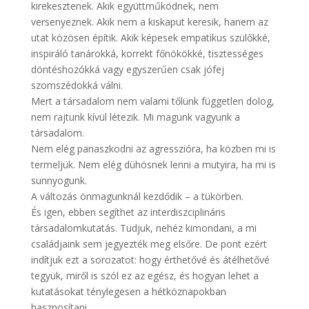
kirekesztenek. Akik együttműködnek, nem
versenyeznek. Akik nem a kiskaput keresik, hanem az
utat közösen építik. Akik képesek empatikus szülőkké,
inspiráló tanárokká, korrekt főnökökké, tisztességes
döntéshozókká vagy egyszerűen csak jófej
szomszédokká válni.
Mert a társadalom nem valami tőlünk független dolog,
nem rajtunk kívül létezik. Mi magunk vagyunk a
társadalom.
Nem elég panaszkodni az agresszióra, ha közben mi is
termeljük. Nem elég dühösnek lenni a mutyira, ha mi is
sunnyogunk.
A változás önmagunknál kezdődik – a tükörben.
És igen, ebben segíthet az interdiszciplináris
társadalomkutatás. Tudjuk, nehéz kimondani, a mi
családjaink sem jegyezték meg elsőre. De pont ezért
indítjuk ezt a sorozatot: hogy érthetővé és átélhetővé
tegyük, miről is szól ez az egész, és hogyan lehet a
kutatásokat ténylegesen a hétköznapokban
hasznosítani.