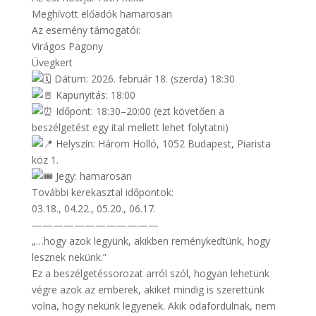
Meghívott előadók hamarosan
Az esemény támogatói:
Virágos Pagony
Üvegkert
Dátum: 2026. február 18. (szerda) 18:30
Kapunyitás: 18:00
Időpont: 18:30–20:00 (ezt követően a
beszélgetést egy ital mellett lehet folytatni)
Helyszín: Három Holló, 1052 Budapest, Piarista
köz 1.
Jegy: hamarosan
További kerekasztal időpontok:
03.18., 04.22., 05.20., 06.17.
————————————
„…hogy azok legyünk, akikben reménykedtünk, hogy
lesznek nekünk.”
Ez a beszélgetéssorozat arról szól, hogyan lehetünk
végre azok az emberek, akiket mindig is szerettünk
volna, hogy nekünk legyenek. Akik odafordulnak, nem