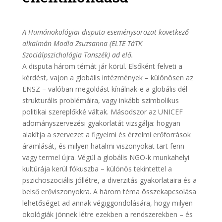
A Humánökológiai disputa eseménysorozat következő
alkalmán Modla Zsuzsanna (ELTE TáTK
Szociálpszichológia Tanszék) ad elő.
A disputa három témát jár körül. Elsőként felveti a
kérdést, vajon a globális intézmények – különösen az
ENSZ – valóban megoldást kínálnak-e a globális dél
strukturális problémáira, vagy inkább szimbolikus
politikai szereplőkké váltak. Másodszor az UNICEF
adományszervezési gyakorlatát vizsgálja: hogyan
alakítja a szervezet a figyelmi és érzelmi erőforrások
áramlását, és milyen hatalmi viszonyokat tart fenn
vagy termel újra. Végül a globális NGO-k munkahelyi
kultúrája kerül fókuszba – különös tekintettel a
pszichoszociális jóllétre, a diverzitás gyakorlataira és a
belső erőviszonyokra. A három téma összekapcsolása
lehetőséget ad annak végiggondolására, hogy milyen
ökológiák jönnek létre ezekben a rendszerekben – és