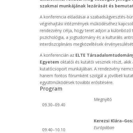
szakmai munkájának lezárását és bemutatá
A konferencia előadásai a szabadságvesztés-bün
végrehajtási intézmények működéséhez kapcsoló
rendezvény célja, hogy teret adjon a különböző 
pszichológia, a jogtudomány és a kulturális antr
interdiszciplináris megközelítések érvényesülésé
A konferencián az
ELTE Társadalomtudomány
Egyetem
oktatói és kutatói vesznek részt, aki
kutatócsoport munkájában. A rendezvény nemcs
hanem fontos fórumként szolgál a jövőbeli kutat
együttműködések további erősítésére.
Program
Megnyitó
09.30–09.40
Kerezsi Klára–Gos
Európában
09.40–10.10