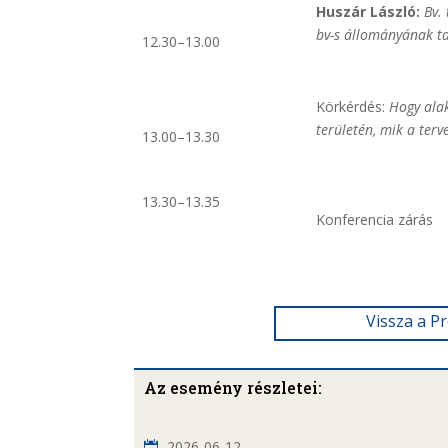
Huszár László:
Bv.
bv-s állományának t
12.30–13.00
Körkérdés:
Hogy alak
területén, mik a ter
13.00–13.30
13.30–13.35
Konferencia zárás
Vissza a P
Az esemény részletei:
2026-06-12