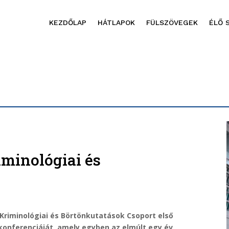
KEZDŐLAP
HÁTLAPOK
FÜLSZÖVEGEK
ÉLŐ 
iminológiai és
 Kriminológiai és Börtönkutatások Csoport első
konferenciáját, amely egyben az elmúlt egy év