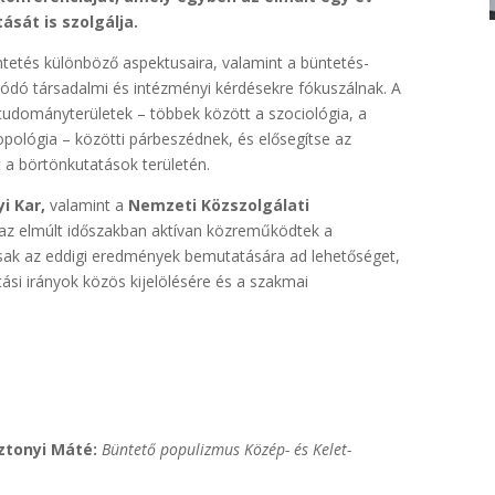
sát is szolgálja.
tetés különböző aspektusaira, valamint a büntetés-
dó társadalmi és intézményi kérdésekre fókuszálnak. A
tudományterületek – többek között a szociológia, a
opológia – közötti párbeszédnek, és elősegítse az
t a börtönkutatások területén.
i Kar,
valamint a
Nemzeti Közszolgálati
k az elmúlt időszakban aktívan közreműködtek a
ak az eddigi eredmények bemutatására ad lehetőséget,
ási irányok közös kijelölésére és a szakmai
ztonyi Máté:
Büntető populizmus Közép- és Kelet-