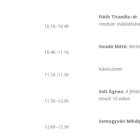
Fiáth Titanilla–dr
rendszer működésével
10.10–10.40
Sivadó Máté:
Börtö
10.40–11.10
Kávészünet
11.10–11.30
Solt Ágnes:
A felté
elmúlt 10 évben
11.30–12.00
Somogyvári Mihál
12.00–12.30