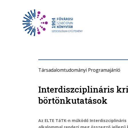
Társadalomtudományi Programajánló
Interdiszciplináris kr
börtönkutatások
Az ELTE TáTK-n működő Interdiszciplináris
alkalommal rendezi meg összegző jellegű 