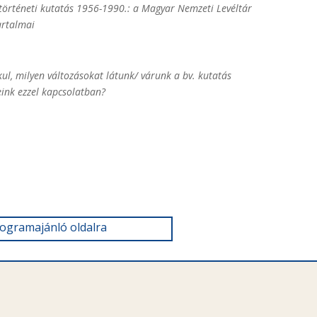
 történeti kutatás 1956-1990.: a Magyar Nemzeti Levéltár
artalmai
ul, milyen változásokat látunk/ várunk a bv. kutatás
veink ezzel kapcsolatban?
rogramajánló oldalra