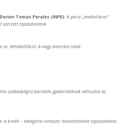
. Dorion Tomas Perales (INPE):
A
perui „mediolibres”
 szerzett tapasztalatok
n vs. Rehabilitáció: A nagy amerikai tévút
teles szabadságra bocsátás gyakorlatának változása az
y:
A kredit – kategória rendszer bevezetésének tapasztalatai