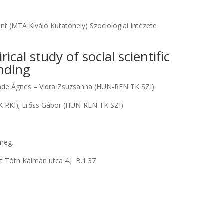
(MTA Kiváló Kutatóhely) Szociológiai Intézete
ical study of social scientific
nding
ende Ágnes – Vidra Zsuzsanna (HUN-REN TK SZI)
 RKI); Erőss Gábor (HUN-REN TK SZI)
 meg.
t Tóth Kálmán utca 4.; B.1.37