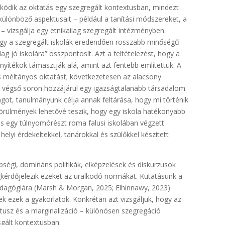
űködik az oktatás egy szegregált kontextusban, mindezt
 különböző aspektusait – például a tanítási módszereket, a
– vizsgálja egy etnikailag szegregált intézményben.
 hogy a szegregált iskolák eredendően rosszabb minőségű
ag jó iskolára” összpontosít. Azt a feltételezést, hogy a
onyítékok támasztják alá, amint azt fentebb említettük. A
s méltányos oktatást; következetesen az alacsony
s végső soron hozzájárul egy igazságtalanabb társadalom
ágot, tanulmányunk célja annak feltárása, hogy mi történik
körülmények lehetővé teszik, hogy egy iskola hatékonyabb
atás egy túlnyomórészt roma falusi iskolában végzett
elyi érdekeltekkel, tanárokkal és szülőkkel készített
bségi, domináns politikák, elképzelések és diskurzusok
gkérdőjelezik ezeket az uralkodó normákat. Kutatásunk a
pedagógiára (Marsh & Morgan, 2025; Elhinnawy, 2023)
k ezek a gyakorlatok. Konkrétan azt vizsgáljuk, hogy az
átusz és a marginalizáció – különösen szegregáció
gált kontextusban.