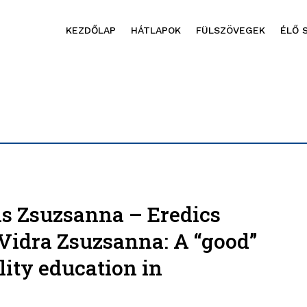
KEZDŐLAP
HÁTLAPOK
FÜLSZÖVEGEK
ÉLŐ 
ás Zsuzsanna – Eredics
 Vidra Zsuzsanna: A “good”
ity education in