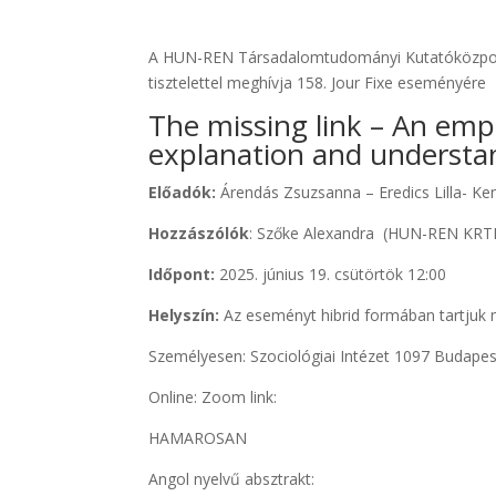
A HUN-REN Társadalomtudományi Kutatóközpont 
tisztelettel meghívja 158. Jour Fixe eseményére
The missing link – An empir
explanation and understa
Előadók:
Árendás Zsuzsanna – Eredics Lilla- K
Hozzászólók
: Szőke Alexandra (HUN-REN KRTK
Időpont:
2025. június 19. csütörtök 12:00
Helyszín:
Az eseményt hibrid formában tartjuk
Személyesen: Szociológiai Intézet 1097 Budapes
Online: Zoom link:
HAMAROSAN
Angol nyelvű absztrakt: