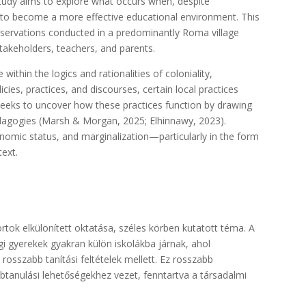
 study aims to explore what occurs when, despite
l to become a more effective educational environment. This
bservations conducted in a predominantly Roma village
takeholders, teachers, and parents.
ithin the logics and rationalities of coloniality,
ies, practices, and discourses, certain local practices
seeks to uncover how these practices function by drawing
edagogies (Marsh & Morgan, 2025; Elhinnawy, 2023).
onomic status, and marginalization—particularly in the form
text.
ortok elkülönített oktatása, széles körben kutatott téma. A
gi gyerekek gyakran külön iskolákba járnak, ahol
osszabb tanítási feltételek mellett. Ez rosszabb
tanulási lehetőségekhez vezet, fenntartva a társadalmi