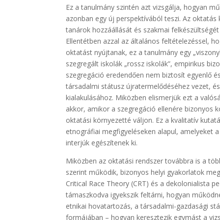
Ez a tanulmány szintén azt vizsgálja, hogyan m
azonban egy új perspektívából teszi. Az oktatás
tanárok hozzáállását és szakmai felkészültségét 
Ellentétben azzal az általános feltételezéssel,
oktatást nyújtanak, ez a tanulmány egy „viszonyl
szegregált iskolák „rossz iskolák”, empirikus biz
szegregáció eredendően nem biztosít egyenlő é
társadalmi státusz újratermelődéséhez vezet, é
kialakulásához. Miközben elismerjük ezt a valós
akkor, amikor a szegregáció ellenére bizonyos 
oktatási környezetté váljon. Ez a kvalitatív kut
etnográfiai megfigyeléseken alapul, amelyeket a h
interjúk egészítenek ki.
Miközben az oktatási rendszer továbbra is a töb
szerint működik, bizonyos helyi gyakorlatok me
Critical Race Theory (CRT) és a dekolonialista 
támaszkodva igyekszik feltárni, hogyan működne
etnikai hovatartozás, a társadalmi-gazdasági st
formájában – hogyan keresztezik egymást a vizs