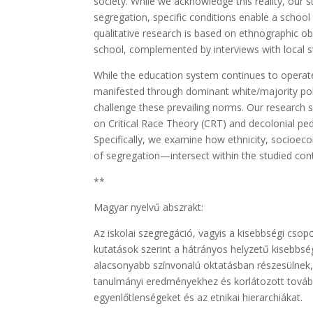
society. While we acknowledge this reality, our
segregation, specific conditions enable a schoo
qualitative research is based on ethnographic o
school, complemented by interviews with local s
While the education system continues to operate w
manifested through dominant white/majority polic
challenge these prevailing norms. Our research 
on Critical Race Theory (CRT) and decolonial p
Specifically, we examine how ethnicity, socioec
of segregation—intersect within the studied con
**
Magyar nyelvű abszrakt:
Az iskolai szegregáció, vagyis a kisebbségi csop
kutatások szerint a hátrányos helyzetű kisebbsé
alacsonyabb színvonalú oktatásban részesülnek, r
tanulmányi eredményekhez és korlátozott tovább
egyenlőtlenségeket és az etnikai hierarchiákat.