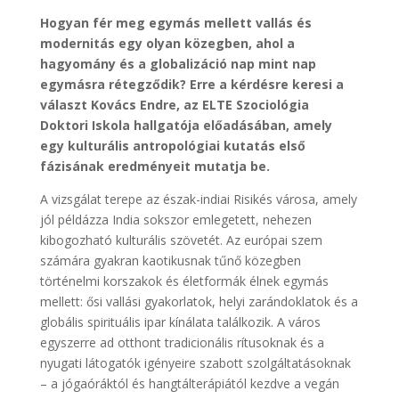
Hogyan fér meg egymás mellett vallás és
modernitás egy olyan közegben, ahol a
hagyomány és a globalizáció nap mint nap
egymásra rétegződik? Erre a kérdésre keresi a
választ Kovács Endre, az ELTE Szociológia
Doktori Iskola hallgatója előadásában, amely
egy kulturális antropológiai kutatás első
fázisának eredményeit mutatja be.
A vizsgálat terepe az észak-indiai Risikés városa, amely
jól példázza India sokszor emlegetett, nehezen
kibogozható kulturális szövetét. Az európai szem
számára gyakran kaotikusnak tűnő közegben
történelmi korszakok és életformák élnek egymás
mellett: ősi vallási gyakorlatok, helyi zarándoklatok és a
globális spirituális ipar kínálata találkozik. A város
egyszerre ad otthont tradicionális rítusoknak és a
nyugati látogatók igényeire szabott szolgáltatásoknak
– a jógaóráktól és hangtálterápiától kezdve a vegán