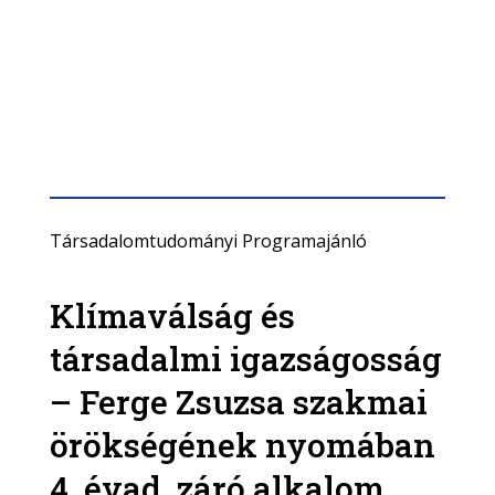
Társadalomtudományi Programajánló
Klímaválság és
társadalmi igazságosság
– Ferge Zsuzsa szakmai
örökségének nyomában
4. évad, záró alkalom