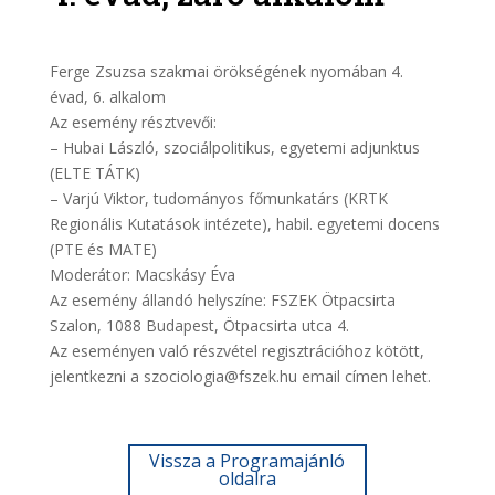
Ferge Zsuzsa szakmai örökségének nyomában 4.
évad, 6. alkalom
Az esemény résztvevői:
– Hubai László, szociálpolitikus, egyetemi adjunktus
(ELTE TÁTK)
– Varjú Viktor, tudományos főmunkatárs (KRTK
Regionális Kutatások intézete), habil. egyetemi docens
(PTE és MATE)
Moderátor: Macskásy Éva
Az esemény állandó helyszíne: FSZEK Ötpacsirta
Szalon, 1088 Budapest, Ötpacsirta utca 4.
Az eseményen való részvétel regisztrációhoz kötött,
jelentkezni a szociologia@fszek.hu email címen lehet.
Vissza a Programajánló
oldalra