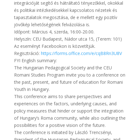
integrációját segítő és hátráltató tényezőkkel, okokkal
és politikai intézkedésekkel kapcsolatos nézetek és
tapasztalatok megosztása, de e mellett egy pozitív
jövőkép lehetőségének felvázolása is.
Időpont: Március 4, szerda, 16:00-20.00.
Helyszín: CEU Budapest, Nádor utca 15, (Terem: 101)
Az eseményt Facebookon is közvetítjük.
Regisztráció:
https://forms.office.com/e/cqB8Rn3U8V
FYI English summary:
The Hungarian Pedagogical Society and the CEU
Romani Studies Program invite you to a conference on
the past, present, and future of education for Romani
Youth in Hungary.
This conference aims to share perspectives and
experiences on the factors, underlying causes, and
policy measures that hinder or support the integration
of Hungary’s Roma community, while also outlining the
possibilities for a positive vision of the future.
The conference is initiated by László Trencsényi,
President of the Hungarian Pedagogical Society, and