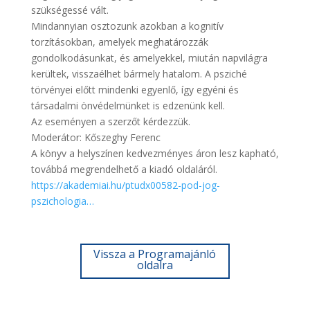
szükségessé vált.
Mindannyian osztozunk azokban a kognitív
torzításokban, amelyek meghatározzák
gondolkodásunkat, és amelyekkel, miután napvilágra
kerültek, visszaélhet bármely hatalom. A psziché
törvényei előtt mindenki egyenlő, így egyéni és
társadalmi önvédelmünket is edzenünk kell.
Az eseményen a szerzőt kérdezzük.
Moderátor: Kőszeghy Ferenc
A könyv a helyszínen kedvezményes áron lesz kapható,
továbbá megrendelhető a kiadó oldaláról.
https://akademiai.hu/ptudx00582-pod-jog-
pszichologia…
Vissza a Programajánló
oldalra