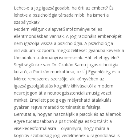
Lehet-e a jog igazságosabb, ha érti az embert? És
lehet-e a pszichológia társadalmibb, ha ismeri a
szabályokat?
Modern világunk alapvető intézményei teljes
ellentmondásban vannak. A jog racionális emberképét
nem igazolja vissza a pszichológia. A pszichológia
individuum-központú megközelítését gyanúba keverik a
társadalomtudományi ismereteink. Hát lehet így élni?
Segítségünkre van Dr. Czabán Samu jogpszichológia-
kutató, a Partizán munkatársa, az Új Egyenlőség és a
Mérce rendszeres szerzője, aki könyvében az
igazságszolgáltatás kognitív kihívásaitól a modern
neurojogon át a neuroegzisztencializmusig vezet
minket. Emellett pedig egy mélyreható átalakulás
gyakran rejtve maradó történetét is feltárja.
Bemutatja, hogyan használják a piacok és az államok
egyre tudatosabban a pszichológia eszköztárát a
viselkedésformálásra – olyannyira, hogy mára a
kognitív szabadság jogi védelmének újragondolása is