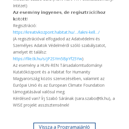
Intézet)
𝗔𝘇 𝗲𝘀𝗲𝗺é𝗻𝘆 𝗶𝗻𝗴𝘆𝗲𝗻𝗲𝘀, 𝗱𝗲 𝗿𝗲𝗴𝗶𝘀𝘇𝘁𝗿á𝗰𝗶ó𝗵𝗼𝘇
𝗸ö𝘁ö𝘁𝘁!
Regisztráció:
https://kreativkozpont.habitat.hu/…/lakni-kell…/
(A regisztrációval elfogadod az Adatvédelmi és
Személyes Adatok Védelméről szóló szabályzatot,
amelyet itt találsz:
https://file.tk.hu/s/jP2SYm5BpYf25Yw
)
Az esemény a HUN-REN Társadalomtudományi
Kutatóközpont és a Habitat for Humanity
Magyarország közös szervezésében, valamint az
Európai Unió és az European Climate Foundation
támogatásával valósul meg.
Kérdésed van? Írj Szabó Sárának (sara.szabo@tk.hu), a
WISE projekt asszisztensének!
Vissza a Programajánló