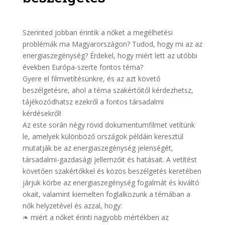
Szerinted jobban érintik a nőket a megélhetési
problémák ma Magyarországon? Tudod, hogy mi az az
energiaszegénység? Érdekel, hogy miért lett az utóbbi
években Európa-szerte fontos téma?
Gyere el filmvetítésünkre, és az azt követő
beszélgetésre, ahol a téma szakértőitől kérdezhetsz,
tájékozódhatsz ezekről a fontos társadalmi
kérdésekről!
Az este során négy rövid dokumentumfilmet vetítünk
le, amelyek különböző országok példáin keresztül
mutatják be az energiaszegénység jelenségét,
társadalmi-gazdasági jellemzőit és hatásait. A vetítést
követően szakértőkkel és közös beszélgetés keretében
járjuk körbe az energiaszegénység fogalmát és kiváltó
okait, valamint kiemelten foglalkozunk a témában a
nők helyzetével és azzal, hogy:
❧ miért a nőket érinti nagyobb mértékben az