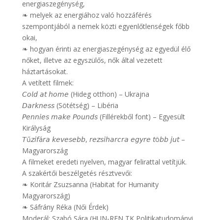
energiaszegénység,
❧ melyek az energiához való hozzáférés
szempontjából a nemek közti egyenlőtlenségek főbb
okai,
❧ hogyan érinti az energiaszegénység az egyedül élő
nőket, illetve az egyszülős, nők által vezetett
háztartásokat.
A vetített filmek:
𝘊𝘰𝘭𝘥 𝘢𝘵 𝘩𝘰𝘮𝘦 (Hideg otthon) – Ukrajna
𝘋𝘢𝘳𝘬𝘯𝘦𝘴𝘴 (Sötétség) – Libéria
𝘗𝘦𝘯𝘯𝘪𝘦𝘴 𝘮𝘢𝘬𝘦 𝘗𝘰𝘶𝘯𝘥𝘴 (Fillérekből font) – Egyesült
Királyság
𝘛ű𝘻𝘪𝘧á𝘳𝘢 𝘬𝘦𝘷𝘦𝘴𝘦𝘣𝘣, 𝘳𝘦𝘻𝘴𝘪𝘩𝘢𝘳𝘤𝘳𝘢 𝘦𝘨𝘺𝘳𝘦 𝘵ö𝘣𝘣 𝘫𝘶𝘵 –
Magyarország
A filmeket eredeti nyelven, magyar felirattal vetítjük.
A szakértői beszélgetés résztvevői:
❧ Koritár Zsuzsanna (Habitat for Humanity
Magyarország)
❧ Sáfrány Réka (Női Érdek)
Moderál: Szabó Sára (HUN-REN TK Politikatudományi