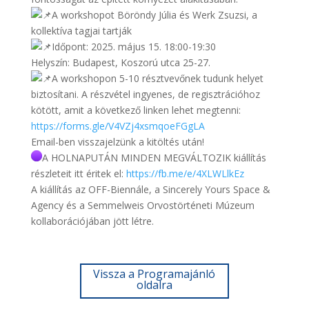
A workshopot Böröndy Júlia és Werk Zsuzsi, a
kollektíva tagjai tartják
Időpont: 2025. május 15. 18:00-19:30
Helyszín: Budapest, Koszorú utca 25-27.
A workshopon 5-10 résztvevőnek tudunk helyet
biztosítani. A részvétel ingyenes, de regisztrációhoz
kötött, amit a következő linken lehet megtenni:
https://forms.gle/V4VZj4xsmqoeFGgLA
Email-ben visszajelzünk a kitöltés után!
A HOLNAPUTÁN MINDEN MEGVÁLTOZIK kiállítás
részleteit itt éritek el:
https://fb.me/e/4XLWLlkEz
A kiállítás az OFF-Biennále, a Sincerely Yours Space &
Agency és a Semmelweis Orvostörténeti Múzeum
kollaborációjában jött létre.
Vissza a Programajánló
oldalra