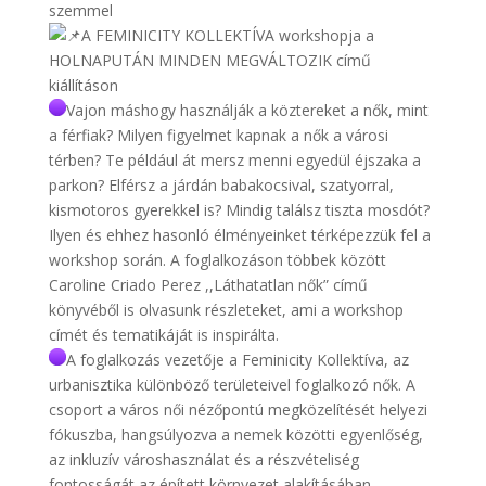
szemmel
A FEMINICITY KOLLEKTÍVA workshopja a
HOLNAPUTÁN MINDEN MEGVÁLTOZIK című
kiállításon
Vajon máshogy használják a köztereket a nők, mint
a férfiak? Milyen figyelmet kapnak a nők a városi
térben? Te például át mersz menni egyedül éjszaka a
parkon? Elférsz a járdán babakocsival, szatyorral,
kismotoros gyerekkel is? Mindig találsz tiszta mosdót?
Ilyen és ehhez hasonló élményeinket térképezzük fel a
workshop során. A foglalkozáson többek között
Caroline Criado Perez ,,Láthatatlan nők” című
könyvéből is olvasunk részleteket, ami a workshop
címét és tematikáját is inspirálta.
A foglalkozás vezetője a Feminicity Kollektíva, az
urbanisztika különböző területeivel foglalkozó nők. A
csoport a város női nézőpontú megközelítését helyezi
fókuszba, hangsúlyozva a nemek közötti egyenlőség,
az inkluzív városhasználat és a részvételiség
fontosságát az épített környezet alakításában.