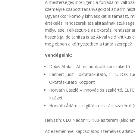
A mesterséges intelligencia forradalmi változá
személyre szabott tananyagoktól az adminiszt
Ugyanakkor komoly kihívásokat is támaszt, mi
értékelési rendszerek átalakításának szüksége
mélyülése. Felkészült-e az oktatási rendszer 
használja, de tanítsa is az AI-val való kritikus
meg ebben a környezetben a tanár szerepe?
Vendégeink:
Dabis Attila – AI- és adatpolitikai szakértő
Lannert Judit – oktatáskutató, T-TUDOK 
Oktatáskutató Központ
Horváth László – innovációs szakértő, ELT
Intézet
Horváth Ádám – digitális oktatási szakértő 
Helyszín: CEU Nádor 15 103-as terem (első em
Az eseménnyel kapcsolatos személyes adatok 