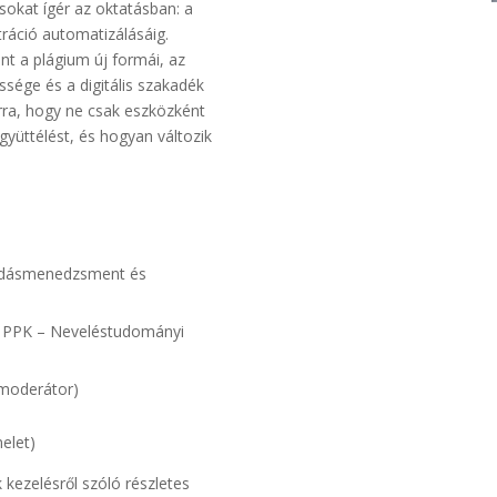
sokat ígér az oktatásban: a
ráció automatizálásáig.
nt a plágium új formái, az
ssége és a digitális szakadék
arra, hogy ne csak eszközként
 együttélést, és hogyan változik
Tudásmenedzsment és
E PPK – Neveléstudományi
(moderátor)
elet)
kezelésről szóló részletes