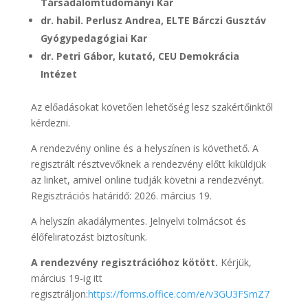
Társadalomtudományi Kar
dr. habil. Perlusz Andrea, ELTE Bárczi Gusztáv
Gyógypedagógiai Kar
dr. Petri Gábor, kutató, CEU Demokrácia
Intézet
Az előadásokat követően lehetőség lesz szakértőinktől
kérdezni.
A rendezvény online és a helyszínen is követhető. A
regisztrált résztvevőknek a rendezvény előtt kiküldjük
az linket, amivel online tudják követni a rendezvényt.
Regisztrációs határidő: 2026. március 19.
A helyszín akadálymentes. Jelnyelvi tolmácsot és
élőfeliratozást biztosítunk.
A rendezvény regisztrációhoz kötött.
Kérjük,
március 19-ig itt
regisztráljon:
https://forms.office.com/e/v3GU3FSmZ7