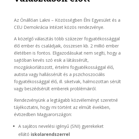
Az Önállóan Lakni – Közösségben Élni Egyesület és a
CEU Demokrácia Intézet közös rendezvénye.
A közelgő választás több százezer fogyatékossággal
élő ember és családjaik, összesen kb. 2 millió ember
életében is fontos. Eligazodásukat nem segíti, hogy a
sajtóban kevés szó esik a látássérült,
mozgáskorlátozott, értelmi fogyatékossággal élő,
autista vagy hallássérült és a pszichoszociális
fogyatékossággal élő, ill. siketvak, halmozottan sérült
vagy beszédsérült emberek problémáiról.
Rendezvényünk a legtágabb közvéleményt szeretné
tájékoztatni, hogy mi történt az elmúlt években,
évtizedben Magyarországon:
A sajátos nevelési igényű (SNI) gyerekeket
ellátó
iskolarendszerrel