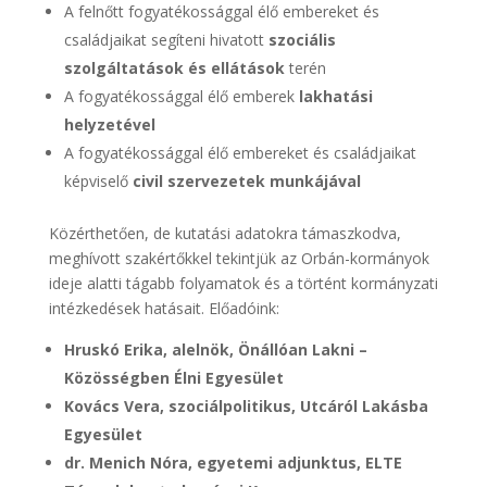
A felnőtt fogyatékossággal élő embereket és
családjaikat segíteni hivatott
szociális
szolgáltatások és ellátások
terén
A fogyatékossággal élő emberek
lakhatási
helyzetével
A fogyatékossággal élő embereket és családjaikat
képviselő
civil szervezetek munkájával
Közérthetően, de kutatási adatokra támaszkodva,
meghívott szakértőkkel tekintjük az Orbán-kormányok
ideje alatti tágabb folyamatok és a történt kormányzati
intézkedések hatásait. Előadóink:
Hruskó Erika, alelnök, Önállóan Lakni –
Közösségben Élni Egyesület
Kovács Vera, szociálpolitikus, Utcáról Lakásba
Egyesület
dr. Menich Nóra, egyetemi adjunktus, ELTE