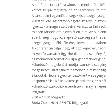
A konferencia sajtónyilvános és minden érdeklőd
kötött. Kérjük regisztráljon az eseményre itt:
htt
A társadalmi egyenlőtlenségek és a szegénység
kulcsterülete. Az antropológiától kezdve, a szo
igyekszik a maga eszközeivel választ találni az
minden társadalom egyenlőtlen, s mi az oka a
adatik meg, hogy az alapvető szükségleteit fed
szegénységben élők életére, illetve a társadal
A konferencia célja, hogy átfogó képet nyújtson
milyen folyamatok figyelhetők meg a szegénység 
és mennyiben termelődik újra generációról gene
különböző megjelenési módjai vannak a szegénys
megélhetési stratégiákra ösztönöz, s miként füg
állapottal, illetve egyéb tényezőkkel? A szegé
központi célkitűzése. Miként jelenik meg ez a cél
különböző szakpolitikai területek mennyire képe
Program
9:30 – 10:00 Megnyitó
Boda Zsolt, HUN-REN TK főigazgató