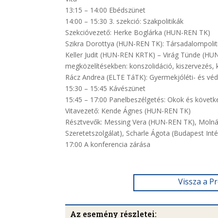
13:15 – 14:00 Ebédszünet
14:00 – 15:30 3. szekció: Szakpolitikák
Szekcióvezető: Herke Boglárka (HUN-REN TK)
Szikra Dorottya (HUN-REN TK): Társadalompolit
Keller Judit (HUN-REN KRTK) – Virág Tünde (H
megközelítésekben: konszolidáció, kiszervezés, 
Rácz Andrea (ELTE TáTK): Gyermekjóléti- és véd
15:30 – 15:45 Kávészünet
15:45 – 17:00 Panelbeszélgetés: Okok és követ
Vitavezető: Kende Ágnes (HUN-REN TK)
Résztvevők: Messing Vera (HUN-REN TK), Moln
Szeretetszolgálat), Scharle Ágota (Budapest Inté
17:00 A konferencia zárása
Vissza a P
Az esemény részletei: