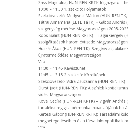
Sass Magdolna, HUN-REN KRTK főigazgató – he
10:00 – 11:30 1. szekció: Folyamatok
Szekcióvezető: Medgyesi Márton (HUN-REN TK,
Tátrai Annamária (ELTE TáTK) – Gábos András (TÁ
szegénység mérése Magyarországon 2005-202
Koós Bálint (HUN-REN KRTK) – Tagai Gergely 
szolgáltatások három évtizede Magyarországon
Huszár Ákos (HUN-REN TK): Szegény az, akiknek 
újratermelődése Magyarországon
Vita
11:30 – 11:45 Kávészünet
11:45 – 13:15 2. szekció: Közelképek
Szekcióvezető: Vidra Zsuzsanna (HUN-REN TK)
Durst Judit (HUN-REN TK): A színlelt kapitalizmu
vidéki Magyarországon
Kovai Cecília (HUN-REN KRTK) – Vigvári András 
tartalékseregig’: a bérmunka expanziójának hatás
Kertesi Gábor (HUN-REN KRTK): Társadalmi külö
megbetegedéseiben és a társadalompolitika leh
Vita