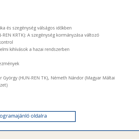
ika és szegénység válságos időkben
UN-REN KRTK): A szegénység kormányzása változó
kontrol
elmi kihívások a hazai rendszerben
kezmények
ár György (HUN-REN TK), Németh Nándor (Magyar Máltai
zet)
rogramajánló oldalra