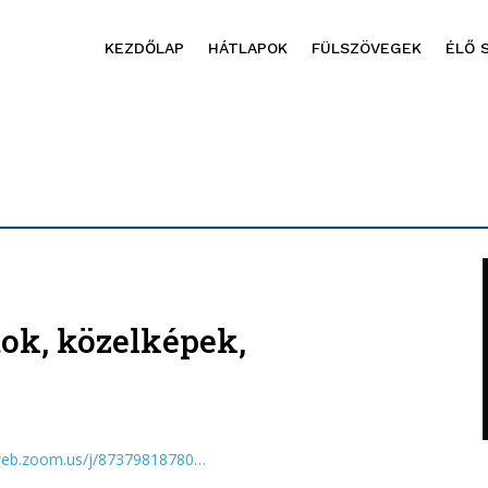
KEZDŐLAP
HÁTLAPOK
FÜLSZÖVEGEK
ÉLŐ 
ok, közelképek,
6web.zoom.us/j/87379818780…