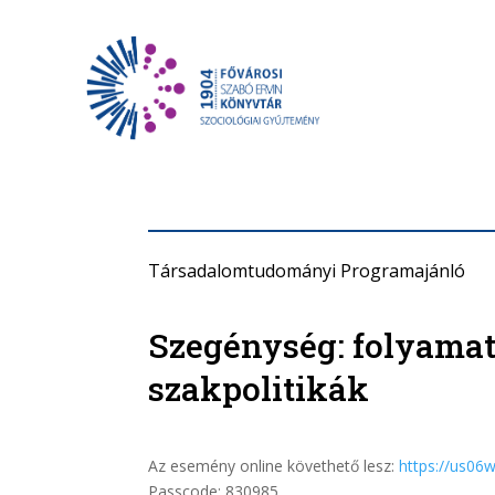
Társadalomtudományi Programajánló
Szegénység: folyamat
szakpolitikák
Az esemény online követhető lesz:
https://us0
Passcode: 830985