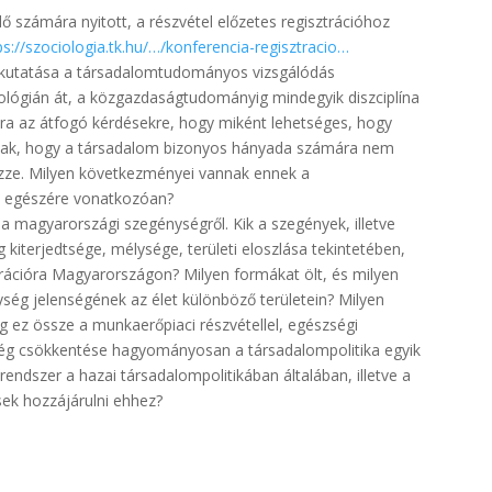
ő számára nyitott, a részvétel előzetes regisztrációhoz
ps://szociologia.tk.hu/…/konferencia-regisztracio…
 kutatása a társadalomtudományos vizsgálódás
ciológián át, a közgazdaságtudományig mindegyik diszciplína
okra az átfogó kérdésekre, hogy miként lehetséges, hogy
nnak, hogy a társadalom bizonyos hányada számára nem
ezze. Milyen következményei vannak ennek a
om egészére vonatkozóan?
 a magyarországi szegénységről. Kik a szegények, illetve
kiterjedtsége, mélysége, területi eloszlása tekintetében,
rációra Magyarországon? Milyen formákat ölt, és milyen
ég jelenségének az élet különböző területein? Milyen
g ez össze a munkaerőpiaci részvétellel, egészségi
nység csökkentése hagyományosan a társadalompolitika egyik
rendszer a hazai társadalompolitikában általában, illetve a
sek hozzájárulni ehhez?