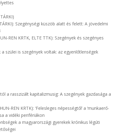
lyettes
 TÁRKI)
RKI): Szegénységi küszöb alatt és felett: A jövedelmi
3
(HUN-REN KRTK, ELTE TTK): Szegények és szegényes
a szülei is szegények voltak: az egyenlőtlenségek
stól a rasszizált kapitalizmusig: A szegények gazdasága a
(HUN-REN KRTK): ‘Felesleges népességtől’ a ‘munkaerő-
a a vidéki perifériákon
nbségek a magyarországi gyerekek krónikus légúti
etőségei