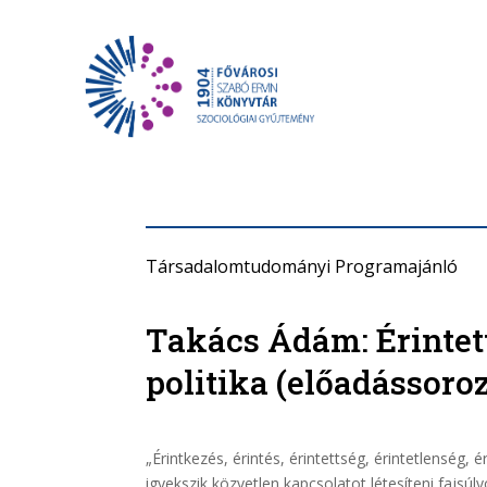
Társadalomtudományi Programajánló
Takács Ádám: Érintett
politika (előadássoroz
„Érintkezés, érintés, érintettség, érintetlenség,
igyekszik közvetlen kapcsolatot létesíteni fajsúly