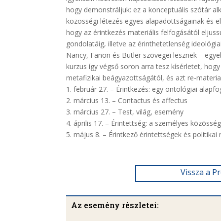
hogy demonstráljuk: ez a konceptuális szótár alk
közösségi létezés egyes alapadottságainak és el
hogy az érintkezés materiális felfogásától eljuss
gondolatáig, illetve az érinthetetlenség ideológi
Nancy, Fanon és Butler szövegei lesznek – egyeb
kurzus így végső soron arra tesz kísérletet, hog
metafizikai beágyazottságától, és azt re-materializ
1. február 27. – Érintkezés: egy ontológiai alap
2. március 13. – Contactus és affectus
3. március 27. – Test, világ, esemény
4. április 17. – Érintettség: a személyes közösség
5. május 8. – Érintkező érintettségek és politikai
Vissza a P
Az esemény részletei: