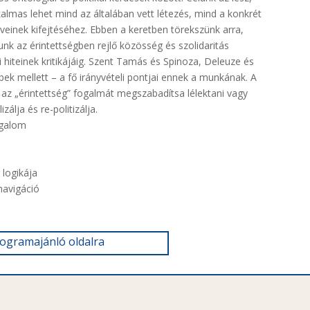
almas lehet mind az általában vett létezés, mind a konkrét
veinek kifejtéséhez. Ebben a keretben törekszünk arra,
unk az érintettségben rejlő közösség és szolidaritás
ai hiteinek kritikájáig. Szent Tamás és Spinoza, Deleuze és
ek mellett – a fő irányvételi pontjai ennek a munkának. A
y az „érintettség” fogalmát megszabadítsa lélektani vagy
álja és re-politizálja.
fogalom
 logikája
 navigáció
rogramajánló oldalra