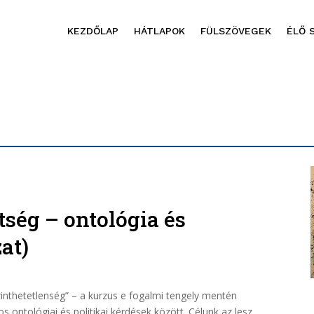
KEZDŐLAP
HÁTLAPOK
FÜLSZÖVEGEK
ÉLŐ 
ség – ontológia és
at)
 érinthetetlenség” – a kurzus e fogalmi tengely mentén
os ontológiai és politikai kérdések között. Célunk az lesz,