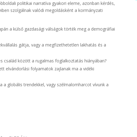
boldali politikai narratíva gyakori eleme, azonban kérdés,
iben szolgálnak valódi megoldásként a kormányzati
csupán a külső gazdasági válságok törték meg a demográfiai
vállalás gátja, vagy a megfizethetetlen lakhatás és a
 és család között a rugalmas foglalkoztatás hiányában?
lzett elvándorlási folyamatok zajlanak ma a vidéki
ka a globális trendekkel, vagy szélmalomharcot vívunk a