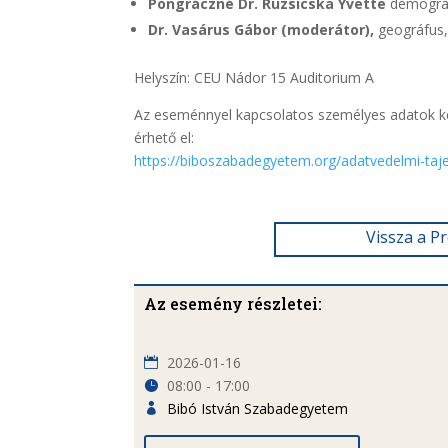
Pongráczné Dr. Ruzsicska Yvette
demográ
Dr. Vasárus Gábor (moderátor),
geográfus,
Helyszín: CEU Nádor 15 Auditorium A
Az eseménnyel kapcsolatos személyes adatok kez
érhető el:
https://biboszabadegyetem.org/adatvedelmi-taj
Vissza a P
Az esemény részletei:
2026-01-16
08:00 - 17:00
Bibó István Szabadegyetem