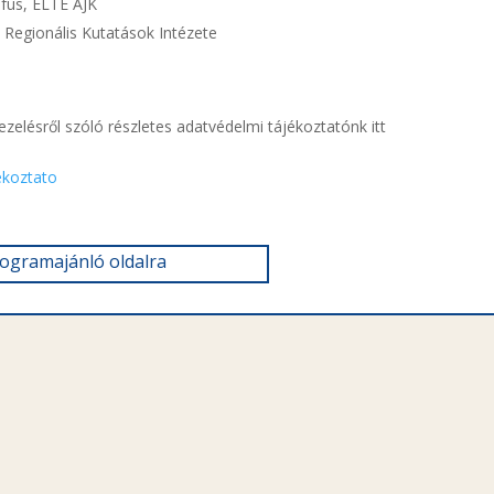
fus, ELTE ÁJK
 Regionális Kutatások Intézete
elésről szóló részletes adatvédelmi tájékoztatónk itt
ekoztato
rogramajánló oldalra