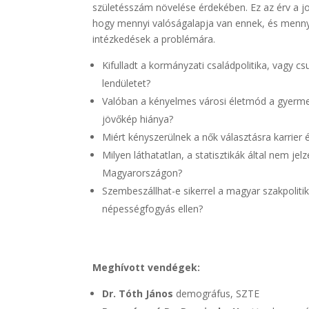
születésszám növelése érdekében. Ez az érv a job
hogy mennyi valóságalapja van ennek, és menny
intézkedések a problémára.
Kifulladt a kormányzati családpolitika, vagy 
lendületet?
Valóban a kényelmes városi életmód a gyermek
jövőkép hiánya?
Miért kényszerülnek a nők választásra karrier
Milyen láthatatlan, a statisztikák által nem je
Magyarországon?
Szembeszállhat-e sikerrel a magyar szakpoliti
népességfogyás ellen?
Meghívott vendégek:
Dr. Tóth János
demográfus, SZTE