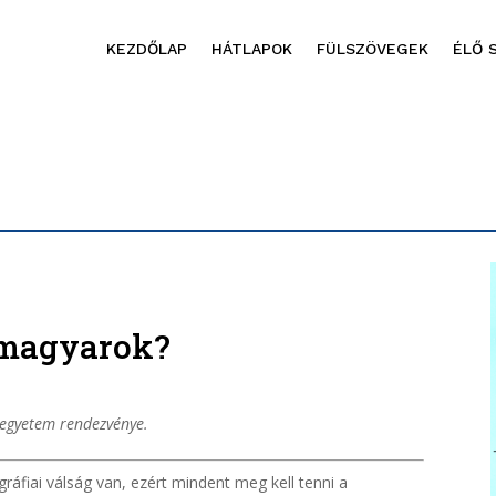
KEZDŐLAP
HÁTLAPOK
FÜLSZÖVEGEK
ÉLŐ 
 magyarok?
degyetem rendezvénye.
fiai válság van, ezért mindent meg kell tenni a