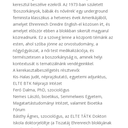
keresztül beszélve ezekről. Az 1973-ban született
‘Boszorkányok, bábák és nővérek’ egy underground
feminista klasszikus a hetvenes évek Amerikájából,
amelyet Ehrenreich Dreidre English-el közösen írt, és
amelyet először ebben a blokkban sikerült magyarul
közreadnunk. Ez a szöveg lenne a központi témánk az
esten, ahol szóba jönne az orvostudomány, a
nőgyógyászat, a női test medikalizációja, és
természetesen a boszorkányság is, aminek helyi
kontextusát is tematizálnánk vendégeinkkel.
A kerekasztalbeszélgetés résztvevői:
Kis-Halas Judit, néprajzkutató, egyetemi adjunktus,
ELTE BTK Néprajzi Intézet
Feró Dalma, PhD, szociológus
Nemes László, bioetikus, Semmelweis Egyetem,
Magatartástudományi Intézet, valamint Bioetika
Fórum
Básthy Ágnes, szociológus, az ELTE TÁTK Doktori
Iskola doktorjelöltje (a Tiszatáj Ehrenreich blokkjának