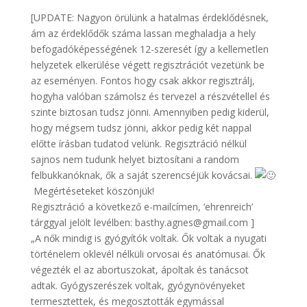
[UPDATE: Nagyon örülünk a hatalmas érdeklődésnek,
ám az érdeklődők száma lassan meghaladja a hely
befogadóképességének 12-szeresét így a kellemetlen
helyzetek elkerülése végett regisztrációt vezetünk be
az eseményen. Fontos hogy csak akkor regisztrálj,
hogyha valóban számolsz és tervezel a részvétellel és
szinte biztosan tudsz jönni. Amennyiben pedig kiderül,
hogy mégsem tudsz jönni, akkor pedig két nappal
előtte írásban tudatod velünk. Regisztráció nélkül
sajnos nem tudunk helyet biztosítani a random
felbukkanóknak, ők a saját szerencséjük kovácsai.
Megértéseteket köszönjük!
Regisztráció a következő e-mailcímen, ‘ehrenreich’
tárggyal jelölt levélben: basthy.agnes@gmail.com ]
„A nők mindig is gyógyítók voltak. Ők voltak a nyugati
történelem oklevél nélküli orvosai és anatómusai. Ők
végezték el az abortuszokat, ápoltak és tanácsot
adtak. Gyógyszerészek voltak, gyógynövényeket
termesztettek, és megosztották egymással