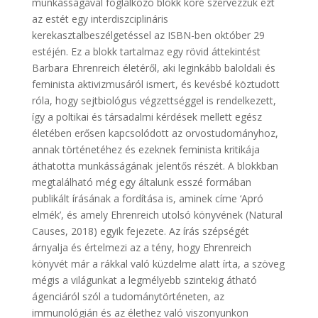
munkásságával foglalkozó blokk köré szervezzük ezt
az estét egy interdiszciplináris
kerekasztalbeszélgetéssel az ISBN-ben október 29
estéjén. Ez a blokk tartalmaz egy rövid áttekintést
Barbara Ehrenreich életéről, aki leginkább baloldali és
feminista aktivizmusáról ismert, és kevésbé köztudott
róla, hogy sejtbiológus végzettséggel is rendelkezett,
így a poltikai és társadalmi kérdések mellett egész
életében erősen kapcsolódott az orvostudományhoz,
annak történetéhez és ezeknek feminista kritikája
áthatotta munkásságának jelentős részét. A blokkban
megtalálható még egy általunk esszé formában
publikált írásának a fordítása is, aminek címe ‘Apró
elmék’, és amely Ehrenreich utolsó könyvének (Natural
Causes, 2018) egyik fejezete. Az írás szépségét
árnyalja és értelmezi az a tény, hogy Ehrenreich
könyvét már a rákkal való küzdelme alatt írta, a szöveg
mégis a világunkat a legmélyebb szintekig átható
ágenciáról szól a tudománytörténeten, az
immunológián és az élethez való viszonyunkon