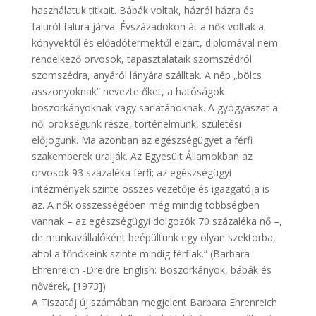
használatuk titkait. Bábák voltak, házról házra és
faluról falura járva. Évszázadokon át a nők voltak a
könyvektől és előadótermektől elzárt, diplomával nem
rendelkező orvosok, tapasztalataik szomszédról
szomszédra, anyáról lányára szálltak. A nép „bölcs
asszonyoknak” nevezte őket, a hatóságok
boszorkányoknak vagy sarlatánoknak. A gyógyászat a
női örökségünk része, történelmünk, születési
előjogunk. Ma azonban az egészségügyet a férfi
szakemberek uralják. Az Egyesült Államokban az
orvosok 93 százaléka férfi; az egészségügyi
intézmények szinte összes vezetője és igazgatója is
az. A nők összességében még mindig többségben
vannak – az egészségügyi dolgozók 70 százaléka nő –,
de munkavállalóként beépültünk egy olyan szektorba,
ahol a főnökeink szinte mindig férfiak.” (Barbara
Ehrenreich -Dreidre English: Boszorkányok, bábák és
nővérek, [1973])
A Tiszatáj új számában megjelent Barbara Ehrenreich