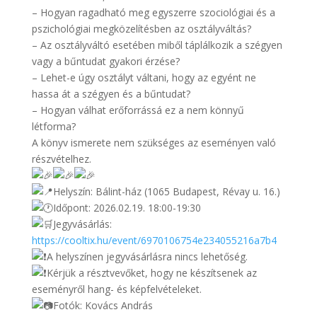
– Hogyan ragadható meg egyszerre szociológiai és a
pszichológiai megközelítésben az osztályváltás?
– Az osztályváltó esetében miből táplálkozik a szégyen
vagy a bűntudat gyakori érzése?
– Lehet-e úgy osztályt váltani, hogy az egyént ne
hassa át a szégyen és a bűntudat?
– Hogyan válhat erőforrássá ez a nem könnyű
létforma?
A könyv ismerete nem szükséges az eseményen való
részvételhez.
Helyszín: Bálint-ház (1065 Budapest, Révay u. 16.)
Időpont: 2026.02.19. 18:00-19:30
Jegyvásárlás:
https://cooltix.hu/event/6970106754e234055216a7b4
A helyszínen jegyvásárlásra nincs lehetőség.
Kérjük a résztvevőket, hogy ne készítsenek az
eseményről hang- és képfelvételeket.
Fotók: Kovács András