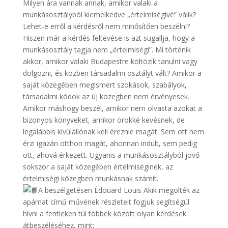
Milyen ára vannak annak, amikor valaki a
munkásosztályból kiemelkedve „értelmiségivé” válik?
Lehet-e erről a kérdésről nem minősítően beszélni?
Hiszen már a kérdés feltevése is azt sugallja, hogy a
munkásosztály tagja nem „értelmiségi”. Mi történik
akkor, amikor valaki Budapestre költözik tanulni vagy
dolgozni, és közben társadalmi osztályt vált? Amikor a
saját közegében megismert szokások, szabályok,
társadalmi kódok az új közegben nem érvényesek.
Amikor máshogy beszél, amikor nem olvasta azokat a
bizonyos könyveket, amikor örökké kevésnek, de
legalábbis kívülállónak kell éreznie magát. Sem ott nem
érzi igazán otthon magát, ahonnan indult, sem pedig
ott, ahová érkezett. Ugyanis a munkásosztályból jövő
sokszor a saját közegében értelmiséginek, az
értelmiségi közegben munkásnak számít.
A beszélgetésen Édouard Louis Akik megölték az
apámat című művének részleteit fogjuk segítségül
hívni a fentieken túl többek között olyan kérdések
átbeszéléséhez, mint: