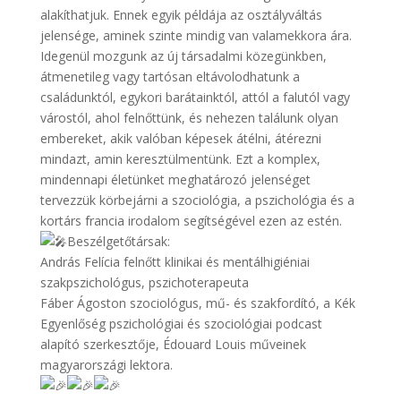
alakíthatjuk. Ennek egyik példája az osztályváltás
jelensége, aminek szinte mindig van valamekkora ára.
Idegenül mozgunk az új társadalmi közegünkben,
átmenetileg vagy tartósan eltávolodhatunk a
családunktól, egykori barátainktól, attól a falutól vagy
várostól, ahol felnőttünk, és nehezen találunk olyan
embereket, akik valóban képesek átélni, átérezni
mindazt, amin keresztülmentünk. Ezt a komplex,
mindennapi életünket meghatározó jelenséget
tervezzük körbejárni a szociológia, a pszichológia és a
kortárs francia irodalom segítségével ezen az estén.
Beszélgetőtársak:
András Felícia felnőtt klinikai és mentálhigiéniai
szakpszichológus, pszichoterapeuta
Fáber Ágoston szociológus, mű- és szakfordító, a Kék
Egyenlőség pszichológiai és szociológiai podcast
alapító szerkesztője, Édouard Louis műveinek
magyarországi lektora.