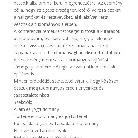
hetedik alkalommal kerül megrendezésre. Az esemény
célja, hogy az egész ország területéről vonzza azokat
a hallgatókat és résztvevőket, akik aktívan részt
vesznek a tudományos életben.
A konferencia remek lehetőséget biztosít a kutatások
bemutatására, és esélyt ad arra, hogy az előadók
értékes visszajelzéseket és szakmai tanácsokat
kapjanak az adott tudományágban elismert oktatóktól.
A rendezvény nemcsak a tudományos fejlődést
támogatja, hanem elősegíti a szakmai kapcsolatok
építését is.
Minden érdeklődőt szeretettel várunk, hogy közösen
osszuk meg tudományos eredményeinket és
tapasztalatainkat!
Szekciók:
Állam és Jogtudomány
Történelemtudomány és jogtörténet
Közgazdaságtan és Társadalomtudomány
Nemzetközi Tanulmányok
Biztonságpolitika és Kiberbiztonság